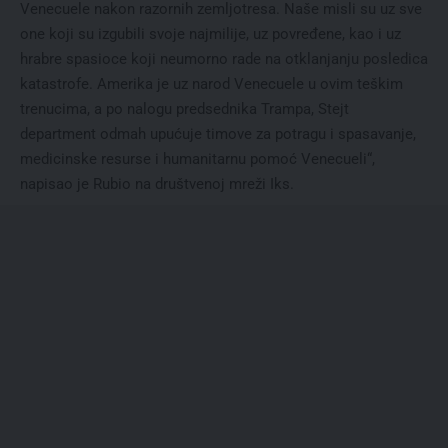
Venecuele nakon razornih zemljotresa. Naše misli su uz sve
one koji su izgubili svoje najmilije, uz povređene, kao i uz
hrabre spasioce koji neumorno rade na otklanjanju posledica
katastrofe. Amerika je uz narod Venecuele u ovim teškim
trenucima, a po nalogu predsednika Trampa, Stejt
department odmah upućuje timove za potragu i spasavanje,
medicinske resurse i humanitarnu pomoć Venecueli“,
napisao je Rubio na društvenoj mreži Iks.