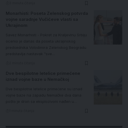
3 minuta čitanja
Monarhisti: Poseta Zelenskog potvrda
vojne saradnje Vučićeve vlasti sa
Ukrajinom
Savez Monarhisti - Pokret za Kraljevinu Srbiju
ocenio je danas da poseta ukrajinskog
predsednika Volodimira Zelenskog Beogradu
predstavlja nastavak "sve…
2 minuta čitanja
Dve bespilotne letelice primećene
iznad vojne baze u Nemačkoj
Dve bespilotne letelice primećene su iznad
vojne baze na zapadu Nemačke dva dana
pošto je dron sa eksplozivom nađen u…
1 minuta čitanja