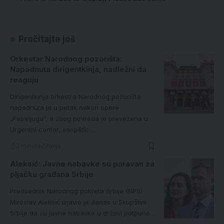
Pročitajte još
Orkestar Narodnog pozorišta:
Napadnuta dirigentkinja, nadležni da
reaguju
Dirigentkinja orkestra Narodnog pozorišta
napadnuta je u petak nakon opere
„Pepeljuga“, a zbog povreda je prevezena u
Urgentni centar, saopštio…
2 minuta čitanja
Aleksić: Javne nabavke su paravan za
pljačku građana Srbije
Predsednik Narodnog pokreta Srbije (NPS)
Miroslav Aleksić izjavio je danas u Skupštini
Srbije da su javne nabavke u državi potpuno…