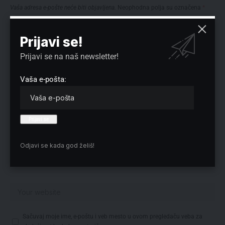
Vaša adresa e-pošte neće biti objavljena.
Neophodna polja su označena
*
Prijavi se!
Prijavi se na naš newsletter!
Vaša e-pošta:
Odjavi se kada god želiš!
Sačuvaj moje ime, e-poštu i veb mesto u ovom pregledaču veba za