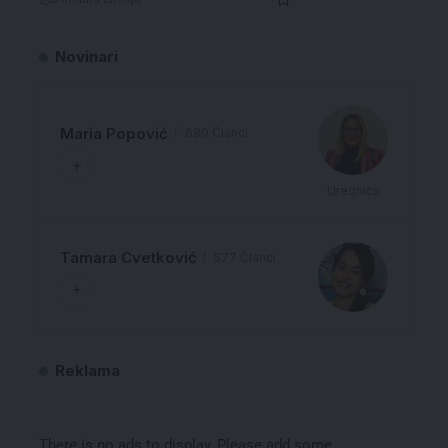
Novinari
Maria Popović
680 Članci
Urednica
Tamara Cvetković
577 Članci
Reklama
There is no ads to display, Please add some