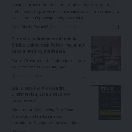
Slavko Ćuruvija fondacija objavljuje mesečni pregled „Na
meti moćnika“, posvećen incidentima u kojima zvaničnici u
Srbiji, koristeći poziciju moći, zastrašuju,…
Autor:
Maria Popović
1 minuta čitanja
Čitaoci o budućem predsedniku
Srbije: Đoković najčešće ime, mnogi
čekaju predlog studenata
Portal „Pravo u centar“ pitao je pratioce
na Instagramu i Fejsbuku: „Ko…
3 minuta čitanja
Šta je smešno Aleksandru
Dimitrijeviću, članu Veća GO
Lazarevac?
Aleksandar Dimitrijević, član Veća
Gradske opštine Lazarevac i
koordinator Saveta za obrazovanje,…
5 minuta čitanja