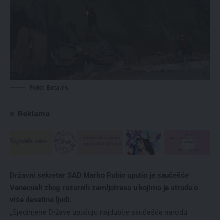
Foto: Beta.rs
Reklama
Državni sekretar SAD Marko Rubio uputio je saučešće
Venecueli zbog razornih zemljotresa u kojima je stradalo
više desetina ljudi.
„Sjedinjene Države upućuju najdublje saučešće narodu