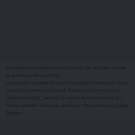
Predsednica Evropske komisije Ursula fon der Lajen takođe
je uputila poruke saučešća.
„Izražavamo solidarnost sa svim građanima Venecuele zbog
sinoćnih razornih zemljotresa. Posebno mislim na žrtve i
njihove porodice“, napisala je ona na društvenoj mreži Iks.
Poruke podrške Venecueli uputile su i Kina, Francuska, Italija,
Španija.