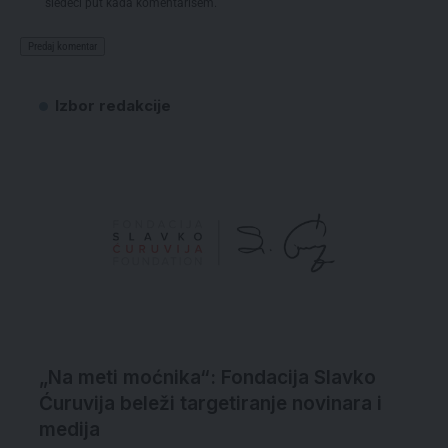
sledeći put kada komentarišem.
Izbor redakcije
„Na meti moćnika“: Fondacija Slavko
Ćuruvija beleži targetiranje novinara i
medija