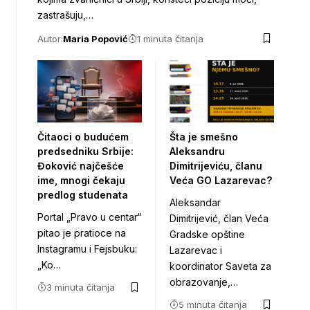
zastrašuju,…
Autor:
Maria Popović
1 minuta čitanja
Čitaoci o budućem
Šta je smešno
predsedniku Srbije:
Aleksandru
Đoković najčešće
Dimitrijeviću, članu
ime, mnogi čekaju
Veća GO Lazarevac?
predlog studenata
Aleksandar
Portal „Pravo u centar“
Dimitrijević, član Veća
pitao je pratioce na
Gradske opštine
Instagramu i Fejsbuku:
Lazarevac i
„Ko…
koordinator Saveta za
obrazovanje,…
3 minuta čitanja
5 minuta čitanja