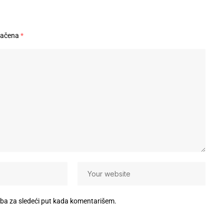
načena
*
eba za sledeći put kada komentarišem.