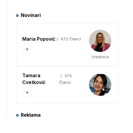
Novinari
Maria Popović
672 Članci
Urednica
Tamara
575
Cvetković
Članci
Reklama