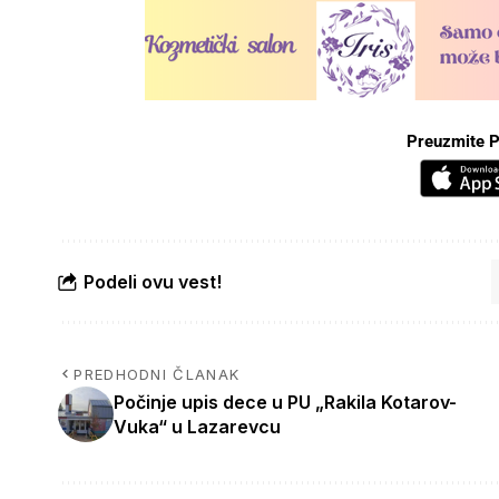
Preuzmite P
Podeli ovu vest!
PREDHODNI ČLANAK
Počinje upis dece u PU „Rakila Kotarov-
Vuka“ u Lazarevcu