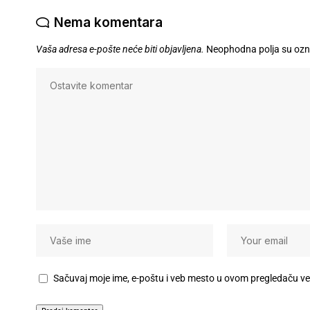
Nema komentara
Vaša adresa e-pošte neće biti objavljena.
Neophodna polja su oz
Sačuvaj moje ime, e-poštu i veb mesto u ovom pregledaču v