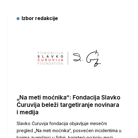
Izbor redakcije
„Na meti moćnika“: Fondacija Slavko
Ćuruvija beleži targetiranje novinara
i medija
Slavko Ćuruvija fondacija objavljuje mesečni
pregled „Na meti moćnika“, posvećen incidentima u
kojima zvaničnici u Srbiji, koristeći poziciju moći,