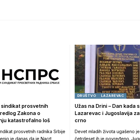
DRUŠTVO
LAZAREVAC
 sindikat prosvetnih
Užas na Drini – Dan kada 
Predlog Zakona o
Lazarevac i Jugoslavija zav
ju katastrofalno loš
crno
ndikat prosvetnih radnika Srbije
Devet mladih života ugašeno je
nio je danas da je Nacrt
četrdeset ih je povređeno. Jugo