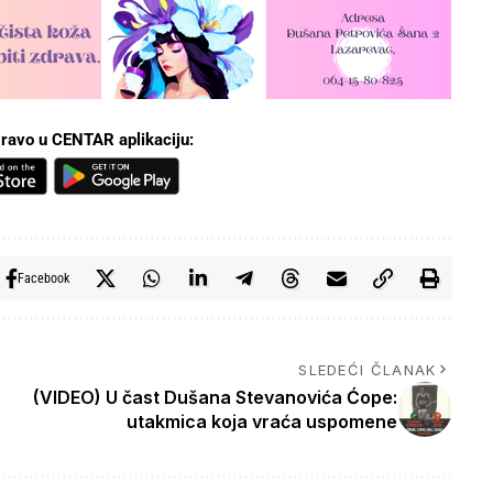
ravo u CENTAR aplikaciju:
Facebook
SLEDEĆI ČLANAK
(VIDEO) U čast Dušana Stevanovića Ćope:
utakmica koja vraća uspomene