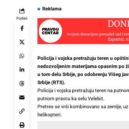
Reklama
Podeli
Policija i vojska pretražuju teren u opštin
nedozvoljenim materijama opasnim po živ
u tom delu Srbije, po odobrenju Višeg javn
Srbije (RTS).
Policija i vojska pretražuju teren na putn
putnom pravcu ka selu Velebit.
Pretres se vrši kombinovano sa zemlje, uz 
helikopteri.