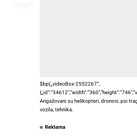
$bp(„videoBox-2552267“,
{„id“:“34612″,“width“:“360″,“height“:“746″,“
Angažovani su helikopteri, dronovi, psi tra
vozila, tehnika.
Reklama