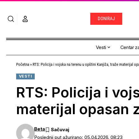
DONIRAJ
Vesti
Centar za
Početna
»
RTS: Policija i vojska na terenu u opštini Kanjiža, traže materijal o
VESTI
RTS: Policija i voj
materijal opasan z
Beta
Poslednji put ažurirano: 05.04.2026. 08:23