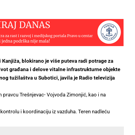
i Кanjiža, blokirano je više puteva radi potrage za
ot građana i delove vitalne infrastrukturne objekte
og tužilaštva u Subotici, javila je Radio televizija
om pravcu Trešnjevac- Vojvoda Zimonjić, kao i na
kontrolu i koordinaciju iz vazduha. Teren nadleću