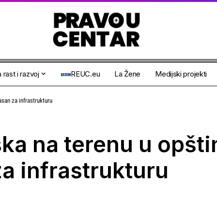
 rast i razvoj
REUC.eu
La Žene
Medijski projekti
pasan za infrastrukturu
ska na terenu u opšti
a infrastrukturu