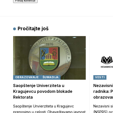
Pročitajte još
OBRAZOVANJE
ŠUMADIJA
VESTI
Saopštenje Univerziteta u
Nezavisni
Kragujevcu povodom blokade
radnika: 
Rektorata
obrazovan
Saopštenje Unvierziteta u Kragujevc
Nezavisni si
prenosimo u celosti: Obaveštavamo javnost
(NSPRS) oce