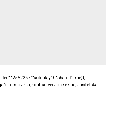
video“:“2552267″,“autoplay“:0,“shared“:true});
gači, termovizija, kontradiverzione ekipe, sanitetska