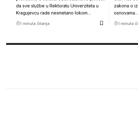
da sve službe u Rektoratu Univerziteta u
zakona o i
Kragujevcu rade nesmetano tokom…
osnovama
1 minuta čitanja
1 minuta č