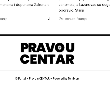
zmenama i dopunama Zakona o
zanemela, a Lazarevac se dugo
…
oporavio. Stariji…
itanja
11 minuta čitanja
© Portal – Pravo u CENTAR – Powered by
Tembrum