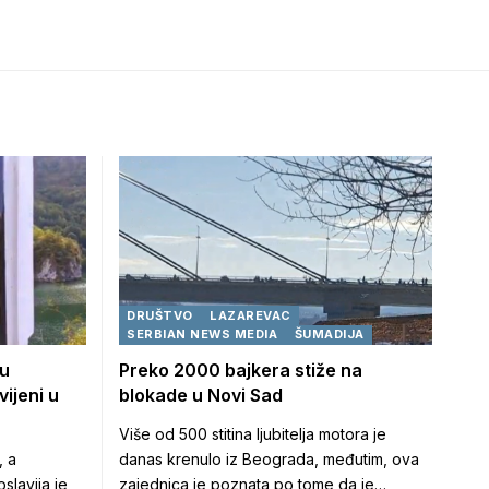
DRUŠTVO
LAZAREVAC
SERBIAN NEWS MEDIA
ŠUMADIJA
su
Preko 2000 bajkera stiže na
ijeni u
blokade u Novi Sad
Više od 500 stitina ljubitelja motora je
, a
danas krenulo iz Beograda, međutim, ova
slavija je
zajednica je poznata po tome da je…