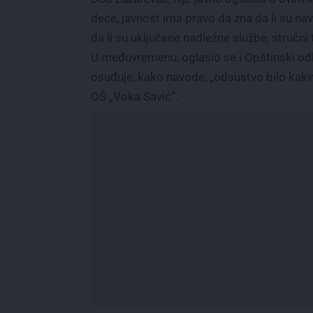
dece, javnost ima pravo da zna da li su na
da li su uključene nadležne službe, stručni t
U međuvremenu, oglasio se i Opštinski odb
osuđuje, kako navode, „odsustvo bilo kakv
OŠ „Voka Savić”.