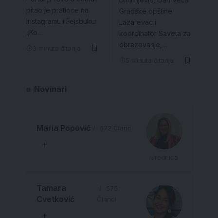
pitao je pratioce na
Gradske opštine
Instagramu i Fejsbuku:
Lazarevac i
„Ko…
koordinator Saveta za
obrazovanje,…
3 minuta čitanja
5 minuta čitanja
Novinari
Maria Popović
672 Članci
Urednica
Tamara
575
Cvetković
Članci