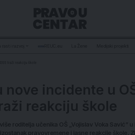
 rast i razvoj
REUC.eu
La Žene
Medijski projekti
 DSS traži reakciju škole
uju nove incidente u O
raži reakciju škole
e više roditelja učenika OŠ „Vojislav Voka Savić” 
 izostanak pravovremene i jasne reakcije škole. Zb