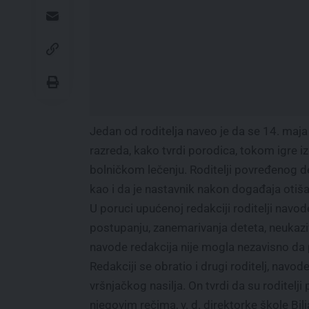
Jedan od roditelja naveo je da se 14. maj
razreda, kako tvrdi porodica, tokom igre i
bolničkom lečenju. Roditelji povređenog d
kao i da je nastavnik nakon događaja otiša
U poruci upućenoj redakciji roditelji navo
postupanju, zanemarivanja deteta, neukaz
navode redakcija nije mogla nezavisno da p
Redakciji se obratio i drugi roditelj, navod
vršnjačkog nasilja. On tvrdi da su roditelji 
njegovim rečima, v. d. direktorke škole Bilj