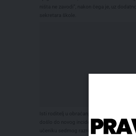
ništa ne zavodi”, nakon čega je, uz dodatno
sekretara škole.
Isti roditelj u obraćanju redakciji navodi i d
došlo do novog incidenta u kome je jedn
učeniku sedmog razreda, prema tvrdnjam