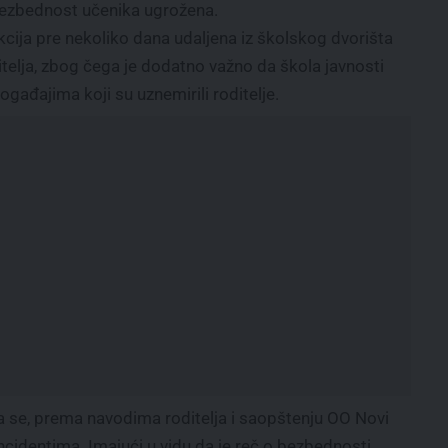
bezbednost učenika ugrožena.
kcija pre nekoliko dana udaljena iz školskog dvorišta
telja, zbog čega je dodatno važno da škola javnosti
gađajima koji su uznemirili roditelje.
ada se, prema navodima roditelja i saopštenju OO Novi
incidentima. Imajući u vidu da je reč o bezbednosti