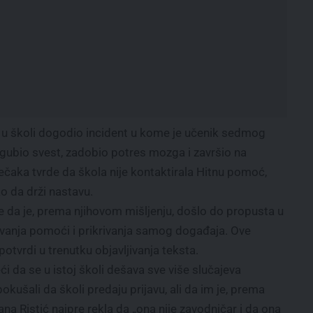
a u školi dogodio incident u kome je učenik sedmog
zgubio svest, zadobio potres mozga i završio na
ečaka tvrde da škola nije kontaktirala Hitnu pomoć,
o da drži nastavu.
de da je, prema njihovom mišljenju, došlo do propusta u
ivanja pomoći i prikrivanja samog događaja. Ove
otvrdi u trenutku objavljivanja teksta.
eći da se u istoj školi dešava sve više slučajeva
pokušali da školi predaju prijavu, ali da im je, prema
ana Ristić najpre rekla da „ona nije zavodničar i da ona