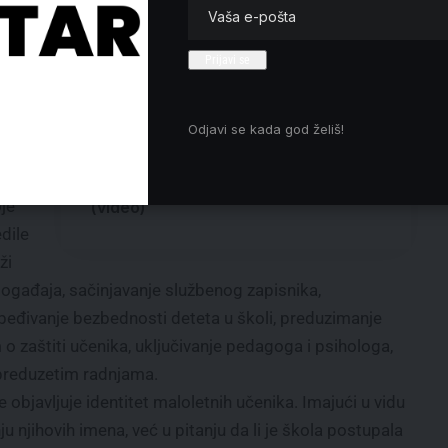
Dveri Lazarevac: Sećanje na
žrtve „Oluje“ pitanje je nacionalne
odgovornosti
Danas zaprašivanje komaraca u
ć”,
Lazarevcu i okolnim naseljima
ntu,
Odjavi se kada god želiš!
Predsednica Evropske federacije
novinara Maja Sever: Teško je naći
kog
državu u kojoj novinari nisu ugroženi
oje
(video)
dile
ži
 događaja, sačinjavanje službenog zapisnika,
zbeđivanje bezbednosti deteta u školi, preduzimanje
o zaštiti učenika, uključivanje pedagoga i psihologa,
 preduzetim radnjama.
objavljuje identitet maloletnih učenika. Imajući u vidu
anju njihovih imena, već u pitanju da li je škola postupala