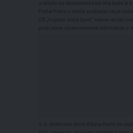
u skladu sa obavezama koje ima kada je 
Portal Pravo u centar podseća i da je reda
OŠ „Vojislav Voka Savić” tokom akcije rodi
pruži jasne i pravovremene informacije o do
V. d. direktorke škole Biljana Ristić do s
DSS Lazarevac, nije javno oglasila o ovim 