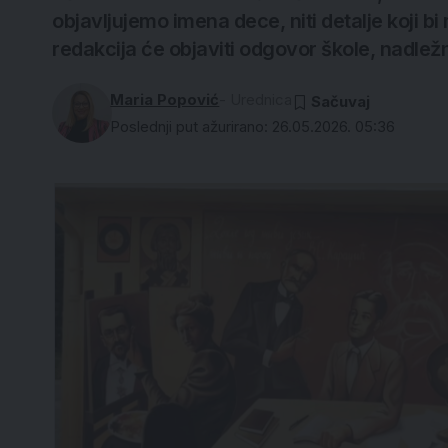
objavljujemo imena dece, niti detalje koji bi 
redakcija će objaviti odgovor škole, nadležni
Maria Popović
- Urednica
Poslednji put ažurirano: 26.05.2026. 05:36