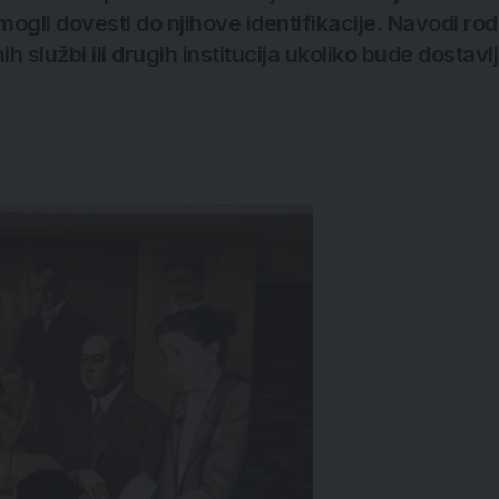
mogli dovesti do njihove identifikacije. Navodi rodi
h službi ili drugih institucija ukoliko bude dostavl