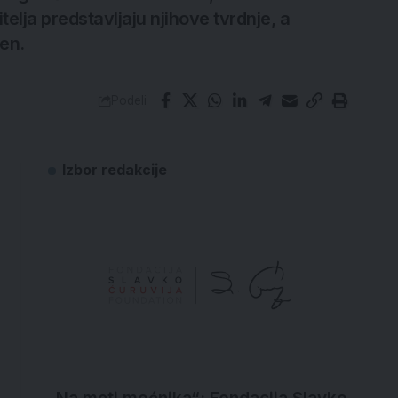
telja predstavljaju njihove tvrdnje, a
jen.
Podeli
Izbor redakcije