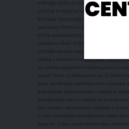
roditelja, došlo do povrede zuba.
U prilog tvrdnjama, roditelji su redakciji
dostavili i fotografije pisanog zahteva
upućenog direktoru OŠ „Vojislav Voka Savi
koji je, prema pečatu vidljivom na dokume
zaveden u školi. U tom zahtevu jedan od
roditelja opisuje navodni događaj vršnjač
nasilja u školskom toaletu, kao i pretnje k
su, prema njegovim tvrdnjama, potom usle
ispred škole. U dokumentu se od škole tra
hitno utvrđivanje identiteta svih učesnika
prikupljanje izjava učenika i svedoka, obe
disciplinskih mera u skladu sa protokolom 
kao i pisano obaveštenje roditelja o svim
U svim navedenim slučajevima redakcija ne 
da je reč o deci, javni interes nije u otkriv