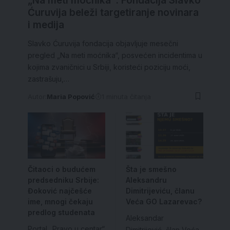
„Na meti moćnika“: Fondacija Slavko
Ćuruvija beleži targetiranje novinara
i medija
Slavko Ćuruvija fondacija objavljuje mesečni
pregled „Na meti moćnika“, posvećen incidentima u
kojima zvaničnici u Srbiji, koristeći poziciju moći,
zastrašuju,…
Autor:
Maria Popović
1 minuta čitanja
Čitaoci o budućem
Šta je smešno
predsedniku Srbije:
Aleksandru
Đoković najčešće
Dimitrijeviću, članu
ime, mnogi čekaju
Veća GO Lazarevac?
predlog studenata
Aleksandar
Portal „Pravo u centar“
Dimitrijević, član Veća