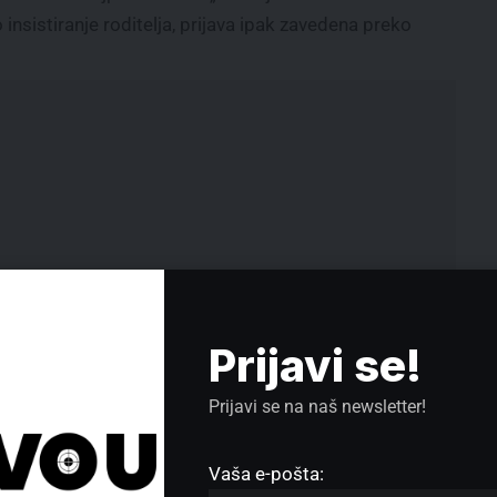
 insistiranje roditelja, prijava ipak zavedena preko
Prijavi se!
Prijavi se na naš newsletter!
a je
KK Rudar 22 krenuo sa pobedom,
om
a Jovica Antonić pojačava stručni
Vaša e-pošta:
a
štab!