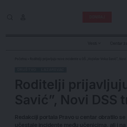
DONIRAJ
Vesti
Centar za
Početna
»
Roditelji prijavljuju nove incidente u OŠ „Vojislav Voka Savić”, Novi
DRUŠTVO
LAZAREVAC
Roditelji prijavlj
Savić”, Novi DSS t
Redakciji portala Pravo u centar obratilo s
učestale incidente među učenicima, ali i na