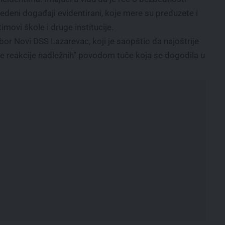
vedeni događaji evidentirani, koje mere su preduzete i
imovi škole i druge institucije.
or Novi DSS Lazarevac, koji je saopštio da najoštrije
e reakcije nadležnih” povodom tuče koja se dogodila u