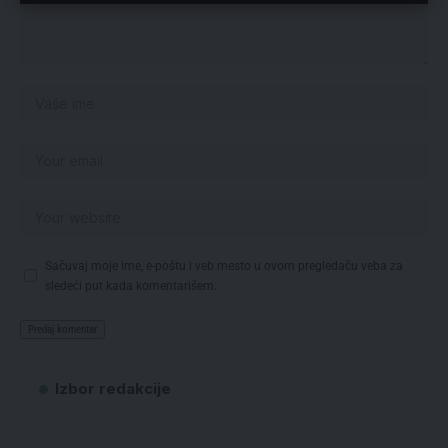
Sačuvaj moje ime, e-poštu i veb mesto u ovom pregledaču veba za
sledeći put kada komentarišem.
Izbor redakcije