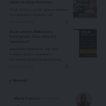
čekaju predlog studenata
Portal „Pravo u centar“ pitao je pratioce
na Instagramu i Fejsbuku: „Ko…
3 minuta čitanja
Šta je smešno Aleksandru
Dimitrijeviću, članu Veća GO
Lazarevac?
Aleksandar Dimitrijević, član Veća
Gradske opštine Lazarevac i
koordinator Saveta za obrazovanje,…
5 minuta čitanja
Novinari
Maria Popović
679 Članci