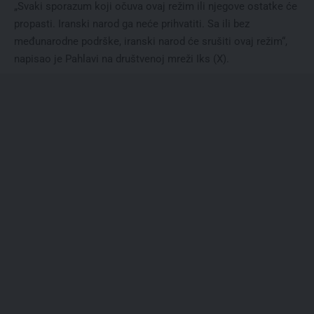
„Svaki sporazum koji očuva ovaj režim ili njegove ostatke će
propasti. Iranski narod ga neće prihvatiti. Sa ili bez
međunarodne podrške, iranski narod će srušiti ovaj režim“,
napisao je Pahlavi na društvenoj mreži Iks (X).