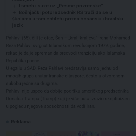
I smeh i suze uz „Pesme prizrenske“
Bošnjački potpredsednik RS traži da se u
školama u tom entitetu prizna bosanski i hrvatski
jezik
Pahlavi (65), čiji je otac, Šah – „kralj kraljeva“ Irana Mohamed
Reza Pahlavi svrgnut Islamskom revolucijom 1979. godine,
rekao je da je spreman da predvodi tranziciju ako Islamska
Republika padne.
U egzilu u SAD, Reza Pahlavi predstavlja samo jednu od
mnogih grupa unutar iranske dijaspore, često u otvorenom
sukobu jedne sa drugima.
Pahlavi nije uspeo da dobije podršku američkog predsednika
Donalda Trampa (Trump) koji je više puta izrazio skepticizam
u pogledu njegove sposobnosti da vodi Iran.
Reklama