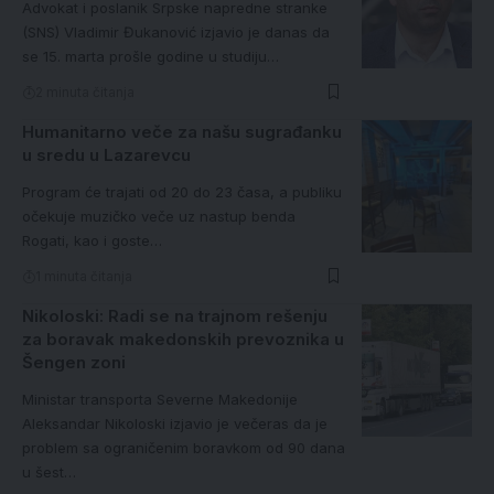
Advokat i poslanik Srpske napredne stranke
(SNS) Vladimir Đukanović izjavio je danas da
se 15. marta prošle godine u studiju…
2 minuta čitanja
Humanitarno veče za našu sugrađanku
u sredu u Lazarevcu
Program će trajati od 20 do 23 časa, a publiku
očekuje muzičko veče uz nastup benda
Rogati, kao i goste…
1 minuta čitanja
Nikoloski: Radi se na trajnom rešenju
za boravak makedonskih prevoznika u
Šengen zoni
Ministar transporta Severne Makedonije
Aleksandar Nikoloski izjavio je večeras da je
problem sa ograničenim boravkom od 90 dana
u šest…