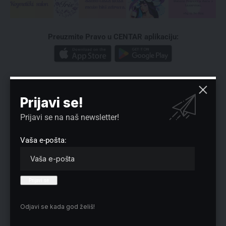
Preuzmite Pravo u CENTAR aplikaciju:
Prijavi se!
Prijavi se na naš newsletter!
Nema komentara
Vaša e-pošta:
Vaša adresa e-pošte neće biti objavljena.
Neophodna polja su označena
*
Odjavi se kada god želiš!