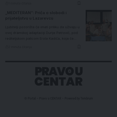
1 minuta čitanja
„MEDITERAN“: Priča o slobodi i
prijateljstvu u Lazarevcu
Ljubitelji pozorišta će imati priliku da uživaju u
ovoj dramskoj adaptaciji Dunje Petrović, pod
rediteljskom palicom Erola Kadića, koja će…
2 minuta čitanja
© Portal – Pravo u CENTAR – Powered by
Tembrum