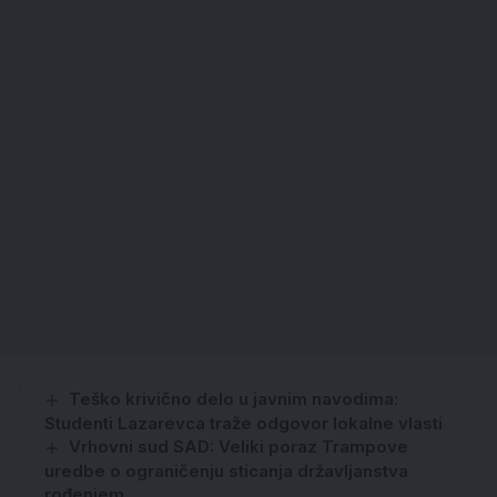
Teško krivično delo u javnim navodima:
Studenti Lazarevca traže odgovor lokalne vlasti
Vrhovni sud SAD: Veliki poraz Trampove
uredbe o ograničenju sticanja državljanstva
rođenjem