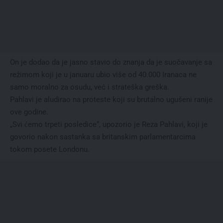
On je dodao da je jasno stavio do znanja da je suočavanje sa
režimom koji je u januaru ubio više od 40.000 Iranaca ne
samo moralno za osudu, već i strateška greška.
Pahlavi je aludirao na proteste koji su brutalno ugušeni ranije
ove godine.
„Svi ćemo trpeti posledice“, upozorio je Reza Pahlavi, koji je
govorio nakon sastanka sa britanskim parlamentarcima
tokom posete Londonu.