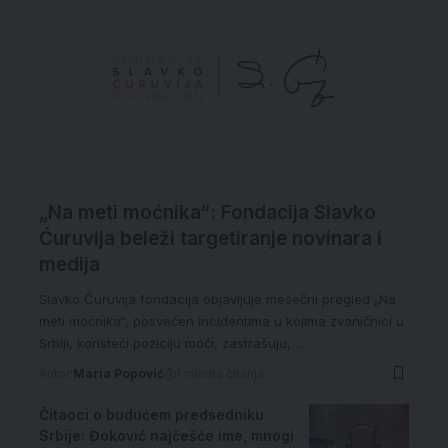
„Na meti moćnika“: Fondacija Slavko
Ćuruvija beleži targetiranje novinara i
medija
Slavko Ćuruvija fondacija objavljuje mesečni pregled „Na
meti moćnika“, posvećen incidentima u kojima zvaničnici u
Srbiji, koristeći poziciju moći, zastrašuju,…
Autor:
Maria Popović
1 minuta čitanja
Čitaoci o budućem predsedniku
Srbije: Đoković najčešće ime, mnogi