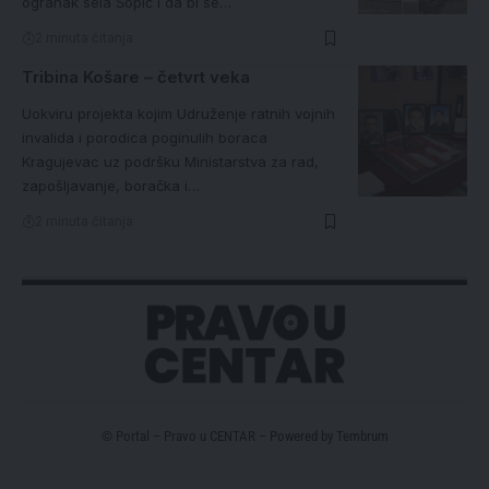
ogranak sela Šopić i da bi se…
2 minuta čitanja
Tribina Košare – četvrt veka
Uokviru projekta kojim Udruženje ratnih vojnih
invalida i porodica poginulih boraca
Kragujevac uz podršku Ministarstva za rad,
zapošljavanje, boračka i…
2 minuta čitanja
© Portal – Pravo u CENTAR – Powered by
Tembrum