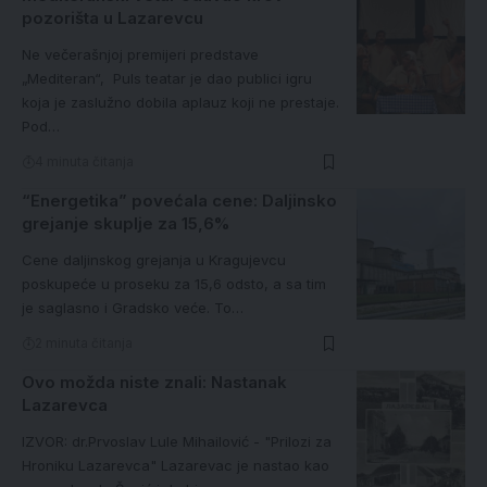
pozorišta u Lazarevcu
Ne večerašnjoj premijeri predstave
„Mediteran“, Puls teatar je dao publici igru
koja je zaslužno dobila aplauz koji ne prestaje.
Pod…
4 minuta čitanja
“Energetika” povećala cene: Daljinsko
grejanje skuplje za 15,6%
Cene daljinskog grejanja u Kragujevcu
poskupeće u proseku za 15,6 odsto, a sa tim
je saglasno i Gradsko veće. To…
2 minuta čitanja
Ovo možda niste znali: Nastanak
Lazarevca
IZVOR: dr.Prvoslav Lule Mihailović - "Prilozi za
Hroniku Lazarevca" Lazarevac je nastao kao