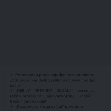
Prosvetari u petak zajedno sa studentima:
„Odgovorno je da ih zaštitimo na svaki mogući
način“
„DEBILI“, „RETARDI“, „BUDALE“ – uvredljivi
rečnik profesora u lajkovačkoj školi! Učenici
traže hitnu reakciju!
„Razgovor u krugu uz čaj“ povodom