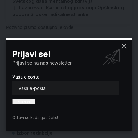
Svetskog dana mentalnog zdravlja
Lazarevac: Išaran izlog prostorija Opštinskog
odbora Srpske radikalne stranke
Pozivno pismo dostupno je
ovde
.
Reklama
Prijavi se!
Prijavi se na naš newsletter!
Vaša e-pošta:
Preuzmite Pravo u CENTAR aplikaciju:
Odjavi se kada god želiš!
Izbor redakcije