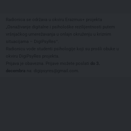
Radionica se održava u okviru Erazmus+ projekta
„Osnaživanje digitalne i psihološke rezilijentnosti putem
vršnjačkog umerežavanja u onlajn okruženju u kriznim
situacijama – DigiPsyResˮ.
Radionicu vode studenti psihologije koji su prošli obuke u
okviru DigiPsyRes projekta.
Prijava je obavezna. Prijave možete poslati
do
3.
decembra
na: digipsyres@gmail.com.