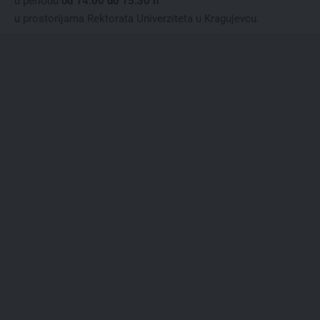
u periodu
od 14.00 do 15.30 h
u prostorijama Rektorata Univerziteta u Kragujevcu.