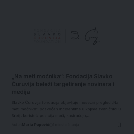
„Na meti moćnika“: Fondacija Slavko
Ćuruvija beleži targetiranje novinara i
medija
Slavko Ćuruvija fondacija objavljuje mesečni pregled „Na
meti moćnika“, posvećen incidentima u kojima zvaničnici u
Srbiji, koristeći poziciju moći, zastrašuju,…
Autor:
Maria Popović
1 minuta čitanja