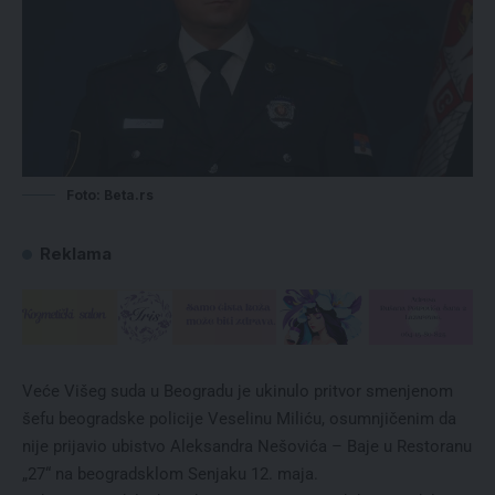
Foto: Beta.rs
Reklama
Veće Višeg suda u Beogradu je ukinulo pritvor smenjenom
šefu beogradske policije Veselinu Miliću, osumnjičenim da
nije prijavio ubistvo Aleksandra Nešovića – Baje u Restoranu
„27“ na beogradsklom Senjaku 12. maja.