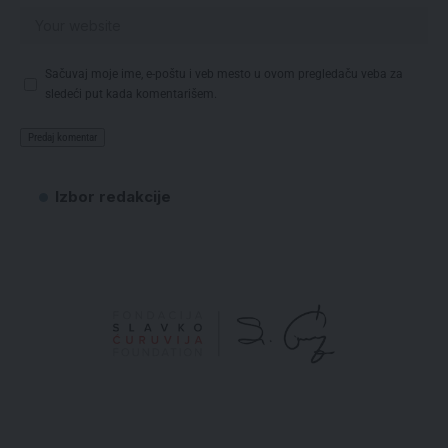
Sačuvaj moje ime, e-poštu i veb mesto u ovom pregledaču veba za
sledeći put kada komentarišem.
Izbor redakcije