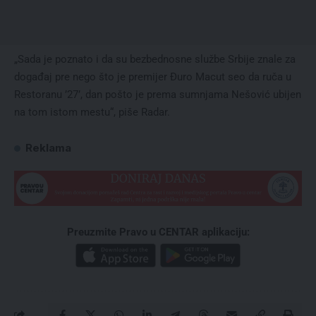
„Sada je poznato i da su bezbednosne službe Srbije znale za
događaj pre nego što je premijer Đuro Macut seo da ruča u
Restoranu ’27’, dan pošto je prema sumnjama Nešović ubijen
na tom istom mestu“, piše Radar.
Reklama
Preuzmite Pravo u CENTAR aplikaciju: