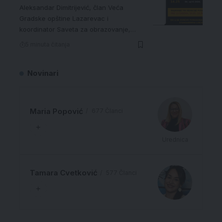
Aleksandar Dimitrijević, član Veća
Gradske opštine Lazarevac i
koordinator Saveta za obrazovanje,…
5 minuta čitanja
Novinari
Maria Popović
677 Članci
Urednica
Tamara Cvetković
577 Članci