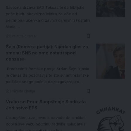
Savezna država SAD Teksas bi da biblijske
priče budu obavezna lektira za više od
petmiliona učenika državnih osnovnih i ostalih
škola,…
5 minuta čitanja
Šajn (Romska partija): Nijedan glas za
smenu SNS ne sme ostati ispod
cenzusa
Predsednik Romske partije Srđan Šajn izjavio
je danas da pozdravlja to što su antirežimske
političke snage počele da razgovaraju o…
1 minuta čitanja
Vratio se Pera: Saopštenje Sindikata
Jedinstvo EPS
U saopštenju za javnost navode da sindikat
dobija sve veću podršku radnika Kolubare i
tom prilikom pozvali su sve koji…