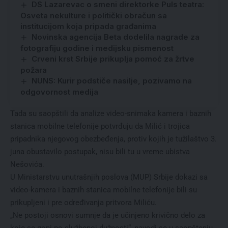
DS Lazarevac o smeni direktorke Puls teatra:
Osveta nekulture i politički obračun sa
institucijom koja pripada građanima
Novinska agencija Beta dodelila nagrade za
fotografiju godine i medijsku pismenost
Crveni krst Srbije prikuplja pomoć za žrtve
požara
NUNS: Kurir podstiče nasilje, pozivamo na
odgovornost medija
Tada su saopštili da analize video-snimaka kamera i baznih
stanica mobilne telefonije potvrđuju da Milić i trojica
pripadnika njegovog obezbeđenja, protiv kojih je tužilaštvo 3.
juna obustavilo postupak, nisu bili tu u vreme ubistva
Nešovića.
U Ministarstvu unutrašnjih poslova (MUP) Srbije dokazi sa
video-kamera i baznih stanica mobilne telefonije bili su
prikupljeni i pre određivanja pritvora Miliću.
„Ne postoji osnovi sumnje da je učinjeno krivično delo za
koje se goni po službenoj dužnosti“, navodi se u saopštenju