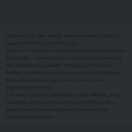
Odluka veća je, nako navode, odmah sprovedena i Milić je
napustio Centralni zatvor u Beogradu.
Miliću je 15. maja kao osumnjičenom određen pritvor za dva
krivična dela – pomoć počiniocu posle izvršenog krivičnog
dela, odnosno da je navodno pomogao Saši Vukoviću
Bosketu, osumnjičenom za neposrednog izvršioca ubistva
Nešovića, da prikrije dokaze, kao i za krivično delo
neprijavljivanja zločina.
Više javno tužilaštvo u Beogradu je 9. juna odbacilo, zbog
nedostatka dokaza, krivičnu prijavu protiv Milića u delu u
kojem mu se na teret stavlja pomoć počiniocu posle
izvršenog krivičnog dela.