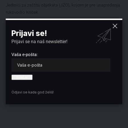
Jedinici za zaštitu objekata (JZO), kojom je pre unapređenja
rukovodio Kričak.
Prijavi se!
Prijavi se na naš newsletter!
Vaša e-pošta:
Odjavi se kada god želiš!