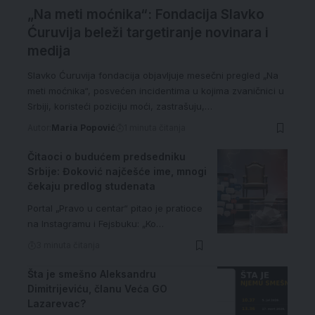
„Na meti moćnika“: Fondacija Slavko
Ćuruvija beleži targetiranje novinara i
medija
Slavko Ćuruvija fondacija objavljuje mesečni pregled „Na
meti moćnika“, posvećen incidentima u kojima zvaničnici u
Srbiji, koristeći poziciju moći, zastrašuju,…
Autor:
Maria Popović
1 minuta čitanja
Čitaoci o budućem predsedniku
Srbije: Đoković najčešće ime, mnogi
čekaju predlog studenata
Portal „Pravo u centar“ pitao je pratioce
na Instagramu i Fejsbuku: „Ko…
3 minuta čitanja
Šta je smešno Aleksandru
Dimitrijeviću, članu Veća GO
Lazarevac?