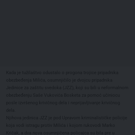
Kada je tužilaštvo odustalo o progona trojice pripadnika
obezbeđenja Milića, osumnjičilo je dvojcu pripadnika
Jedinice za zaštitu svedoka (JZZ), koji su bili u neformalnom
obezbeđenju Saše Vukovića Bosketa za pomoć učiniocu
posle izvršenog krivičnog dela i neprijavljivanje krivičnog
dela.
Njihova jedinica JZZ je pod Upravom kriminalističke policije
koja vodi istragu protiv Milića i kojom rukovodi Marko
Kričak, a dva nova osumnjičena policajca su bila pre u