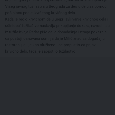
Višeg javnog tužilaštva u Beogradu za deo u delu za pomoć
počiniocu posle izvršenog krivičnog dela.
Kada je reč o krivičnom delu „neprijavljivanje krivičnog dela i
učinioca“ tužilaštvo nastavlja prikupljanje dokaza, navodili su
iz tužilaštva,a Radar piše da je dosadašnja istraga pokazala
da postoji osnovana sumnja da je Milić znao za događaj u
restoranu, ali je kao službeno lice propustio da prijavi
krivično delo, tada je saopštilo tužilaštvo.