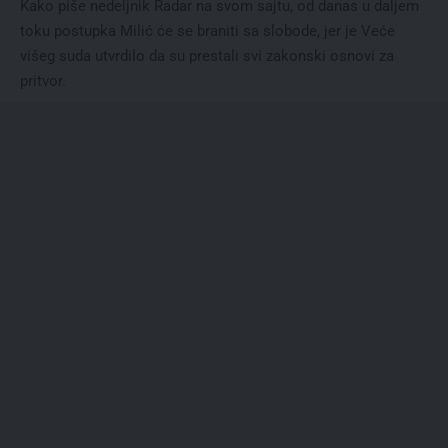
Kako piše nedeljnik Radar na svom sajtu, od danas u daljem
toku postupka Milić će se braniti sa slobode, jer je Veće
višeg suda utvrdilo da su prestali svi zakonski osnovi za
pritvor.