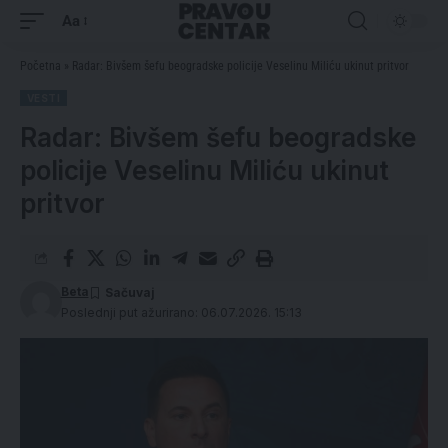
Aa
Početna
»
Radar: Bivšem šefu beogradske policije Veselinu Miliću ukinut pritvor
VESTI
Radar: Bivšem šefu beogradske
policije Veselinu Miliću ukinut
pritvor
Beta
Poslednji put ažurirano: 06.07.2026. 15:13