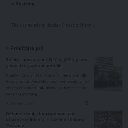
Reklama
There is no ads to display, Please add some
Pročitajte još
Politika novi vlasnik NIN-a, Mičeta novi
glavni i odgovorni urednik
Društvo za novinsko-izdavačku delatnost NIN
d.o.o. prenosi vlasništvo nad svojim izdanjima i
pravima na brend NIN (Nedeljne informativne
novine) kompaniji…
5 minuta čitanja
Debata o biblijskim pričama kao
obaveznoj lektiri u državnim školama
Teksasa