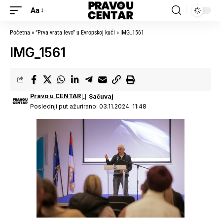
Aa
Početna
»
“Prva vrata levo” u Evropskoj kući
»
IMG_1561
IMG_1561
Pravo u CENTAR
Poslednji put ažurirano: 03.11.2024. 11:48