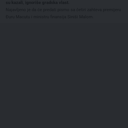
su kazali, ignoriše gradska vlast.
Najavljeno je da će predati pismo sa četiri zahteva premijeru
Đuru Macutu i ministru finansija Siniši Malom.