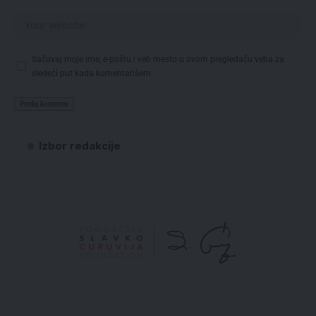
Sačuvaj moje ime, e-poštu i veb mesto u ovom pregledaču veba za
sledeći put kada komentarišem.
Izbor redakcije