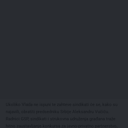
Ukoliko Vlada ne ispuni te zahteve sindikati će se, kako su
najavili, obratiti predsedniku Srbije Aleksandru Vučiću.
Radnici GSP, sindikati i strukovna udruženja građana traže
hitno zaustavljanje konkursa za javno-privatno partnerstvo,