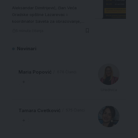
Aleksandar Dimitrijević, član Veća
Gradske opštine Lazarevac i
koordinator Saveta za obrazovanje,…
5 minuta čitanja
Novinari
Maria Popović
676 Članci
Urednica
Tamara Cvetković
575 Članci