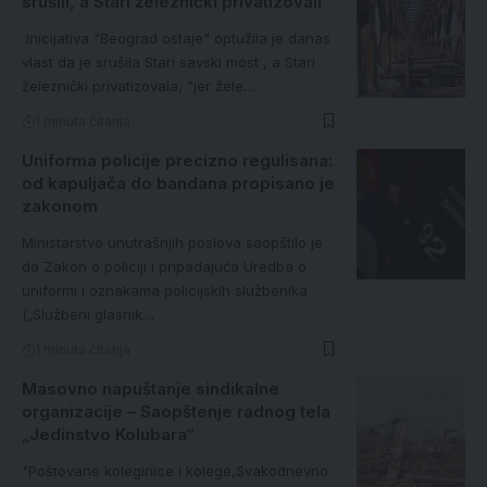
srušili, a Stari železnički privatizovali
Inicijativa "Beograd ostaje" optužila je danas
vlast da je srušila Stari savski most , a Stari
železnički privatizovala, "jer žele…
1 minuta čitanja
Uniforma policije precizno regulisana:
od kapuljača do bandana propisano je
zakonom
Ministarstvo unutrašnjih poslova saopštilo je
da Zakon o policiji i pripadajuća Uredba o
uniformi i oznakama policijskih službenika
(„Službeni glasnik…
1 minuta čitanja
Masovno napuštanje sindikalne
organizacije – Saopštenje radnog tela
„Jedinstvo Kolubara“
"Poštovane koleginice i kolege,Svakodnevno