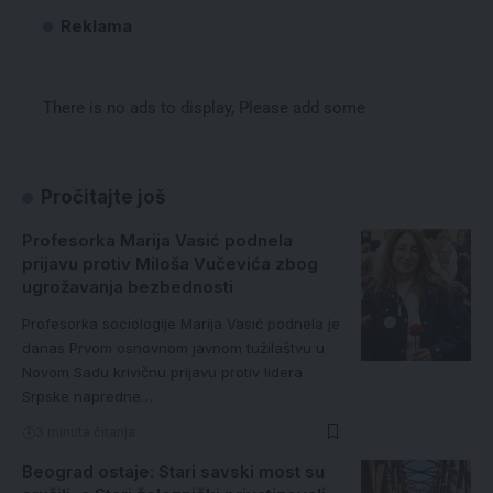
Reklama
There is no ads to display, Please add some
Pročitajte još
Profesorka Marija Vasić podnela
prijavu protiv Miloša Vučevića zbog
ugrožavanja bezbednosti
Profesorka sociologije Marija Vasić podnela je
danas Prvom osnovnom javnom tužilaštvu u
Novom Sadu krivičnu prijavu protiv lidera
Srpske napredne…
3 minuta čitanja
Beograd ostaje: Stari savski most su