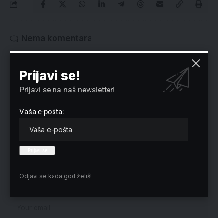
Nema komentara
Vaša adresa e-pošte neće biti objavljena.
Neophodna polja su označena
*
Prijavi se!
Prijavi se na naš newsletter!
Vaša e-pošta:
Odjavi se kada god želiš!