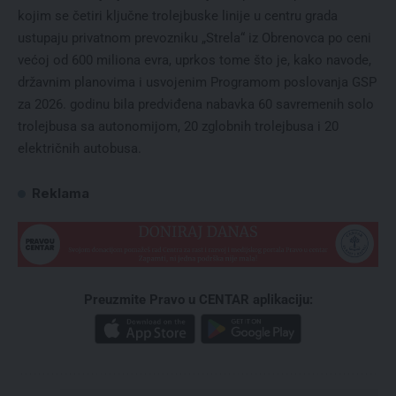
kojim se četiri ključne trolejbuske linije u centru grada
ustupaju privatnom prevozniku „Strela“ iz Obrenovca po ceni
većoj od 600 miliona evra, uprkos tome što je, kako navode,
državnim planovima i usvojenim Programom poslovanja GSP
za 2026. godinu bila predviđena nabavka 60 savremenih solo
trolejbusa sa autonomijom, 20 zglobnih trolejbusa i 20
električnih autobusa.
Reklama
Preuzmite Pravo u CENTAR aplikaciju: