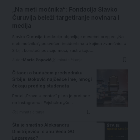
„Na meti moćnika“: Fondacija Slavko
Ćuruvija beleži targetiranje novinara i
medija
Slavko Ćuruvija fondacija objavljuje mesečni pregled „Na
meti moćnika“, posvećen incidentima u kojima zvaničnici u
Srbiji, koristeći poziciju moći, zastrašuju,…
Autor:
Maria Popović
1 minuta čitanja
Čitaoci o budućem predsedniku
Srbije: Đoković najčešće ime, mnogi
čekaju predlog studenata
Portal „Pravo u centar“ pitao je pratioce
na Instagramu i Fejsbuku: „Ko…
3 minuta čitanja
Šta je smešno Aleksandru
Dimitrijeviću, članu Veća GO
Lazarevac?