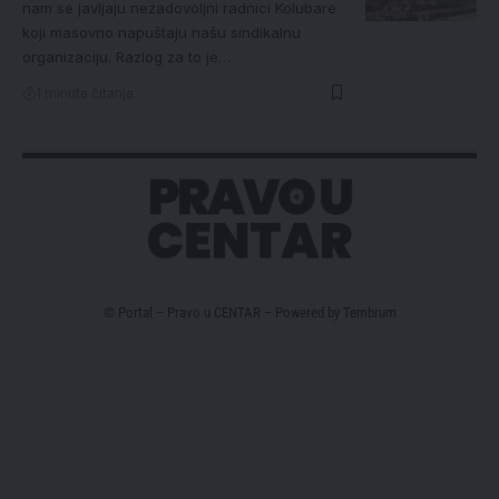
nam se javljaju nezadovoljni radnici Kolubare
koji masovno napuštaju našu sindikalnu
organizaciju. Razlog za to je…
1 minuta čitanja
© Portal – Pravo u CENTAR – Powered by
Tembrum