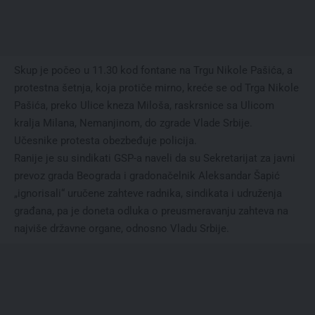
Skup je počeo u 11.30 kod fontane na Trgu Nikole Pašića, a
protestna šetnja, koja protiče mirno, kreće se od Trga Nikole
Pašića, preko Ulice kneza Miloša, raskrsnice sa Ulicom
kralja Milana, Nemanjinom, do zgrade Vlade Srbije.
Učesnike protesta obezbeđuje policija.
Ranije je su sindikati GSP-a naveli da su Sekretarijat za javni
prevoz grada Beograda i gradonačelnik Aleksandar Šapić
„ignorisali“ uručene zahteve radnika, sindikata i udruženja
građana, pa je doneta odluka o preusmeravanju zahteva na
najviše državne organe, odnosno Vladu Srbije.