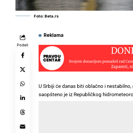
Foto: Beta.rs
Reklama
Podeli
U Srbiji će danas biti oblačno i nestabiln
saopšteno je iz Republičkog hidrometeor