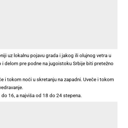
iji uz lokalnu pojavu grada i jakog ili olujnog vetra u
ro i delom pre podne na jugoistoku Srbije biti pretežno
eče i tokom noći u skretanju na zapadni. Uveče i tokom
vedravanje.
 do 16, a najviša od 18 do 24 stepena.