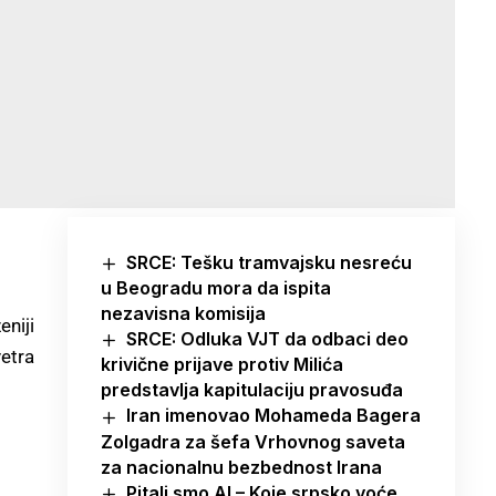
SRCE: Tešku tramvajsku nesreću
u Beogradu mora da ispita
nezavisna komisija
eniji
SRCE: Odluka VJT da odbaci deo
vetra
krivične prijave protiv Milića
predstavlja kapitulaciju pravosuđa
Iran imenovao Mohameda Bagera
Zolgadra za šefa Vrhovnog saveta
za nacionalnu bezbednost Irana
Pitali smo AI – Koje srpsko voće