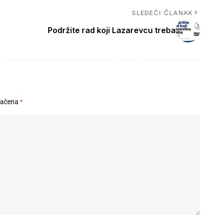
SLEDEĆI ČLANAK
Podržite rad koji Lazarevcu treba
načena
*