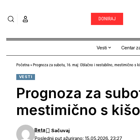
DONIRAJ
Vesti
Centar za
Početna
»
Prognoza za subotu, 16. maj: Oblačno i nestabilno, mestimično s 
VESTI
Prognoza za subotu
mestimično s kišo
Beta
Poslednji put ažurirano: 15.05.2026. 23:27