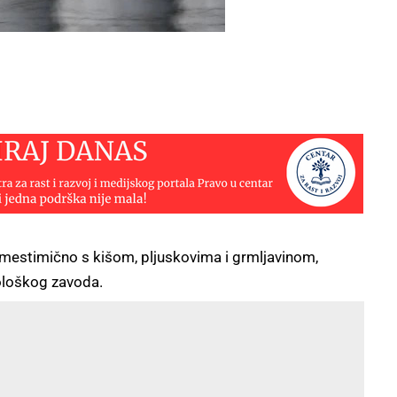
o, mestimično s kišom, pljuskovima i grmljavinom,
ološkog zavoda.