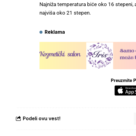
Najniža temperatura biće oko 16 stepeni, 
najviša oko 21 stepen.
Reklama
Preuzmite P
Podeli ovu vest!