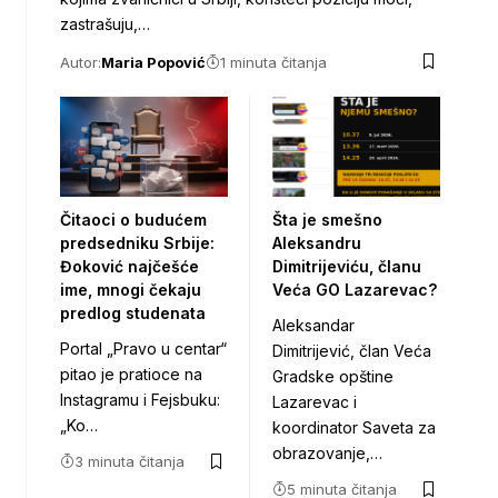
zastrašuju,…
Autor:
Maria Popović
1 minuta čitanja
Čitaoci o budućem
Šta je smešno
predsedniku Srbije:
Aleksandru
Đoković najčešće
Dimitrijeviću, članu
ime, mnogi čekaju
Veća GO Lazarevac?
predlog studenata
Aleksandar
Portal „Pravo u centar“
Dimitrijević, član Veća
pitao je pratioce na
Gradske opštine
Instagramu i Fejsbuku:
Lazarevac i
„Ko…
koordinator Saveta za
obrazovanje,…
3 minuta čitanja
5 minuta čitanja