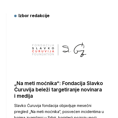
Izbor redakcije
„Na meti moćnika“: Fondacija Slavko
Ćuruvija beleži targetiranje novinara
i medija
Slavko Ćuruvija fondacija objavljuje mesečni
pregled „Na meti moćnika“, posvećen incidentima u
kojima zvaničnici u Srbiji, koristeći poziciju moći,