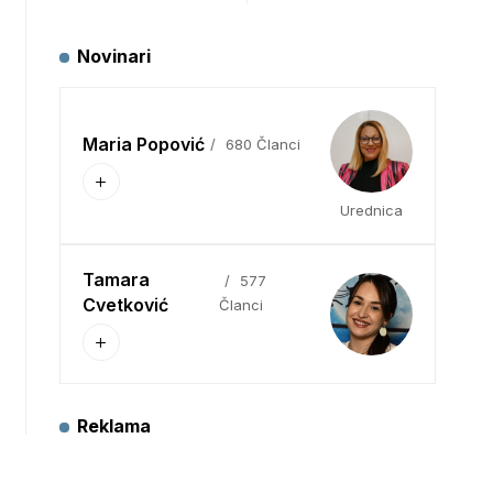
Novinari
Maria Popović
680 Članci
Urednica
Tamara
577
Cvetković
Članci
Reklama