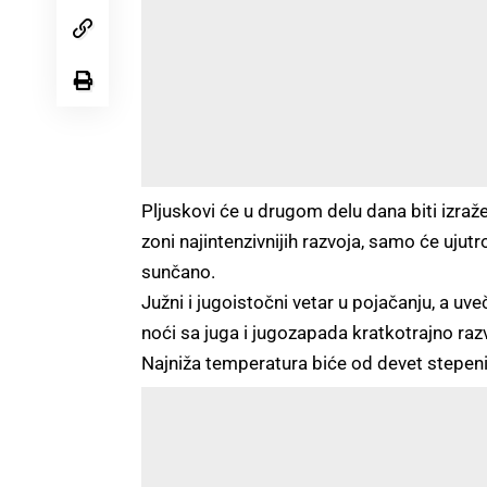
Pljuskovi će u drugom delu dana biti izražen
zoni najintenzivnijih razvoja, samo će ujut
sunčano.
Južni i jugoistočni vetar u pojačanju, a uv
noći sa juga i jugozapada kratkotrajno raz
Najniža temperatura biće od devet stepeni