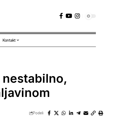
Kontakt
 nestabilno,
mljavinom
Podeli