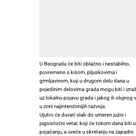
U Beogradu će biti oblačno i nestabilno,
povremeno s kišom, pljuskovima i
grmljavinom, koji u drugom delu dana u
pojedinim delovima grada mogu biti i izraž
uz lokalnu pojavu grada i jakog ili olujnog 
u zoni najintenzivnijih razvoja.
Ujutro će duvati slab do umeren južni i
jugoistočni vetar, koji će tokom dana biti u
pojačanju, a uveče u skretanju na zapadni.