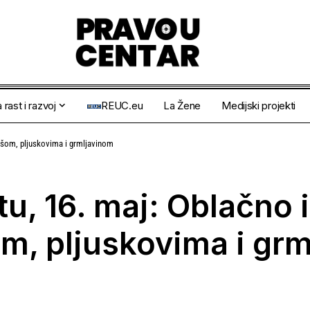
 rast i razvoj
REUC.eu
La Žene
Medijski projekti
kišom, pljuskovima i grmljavinom
, 16. maj: Oblačno i
m, pljuskovima i gr