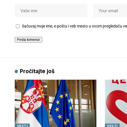
Sačuvaj moje ime, e-poštu i veb mesto u ovom pregledaču v
Pročitajte još
VESTI
VESTI