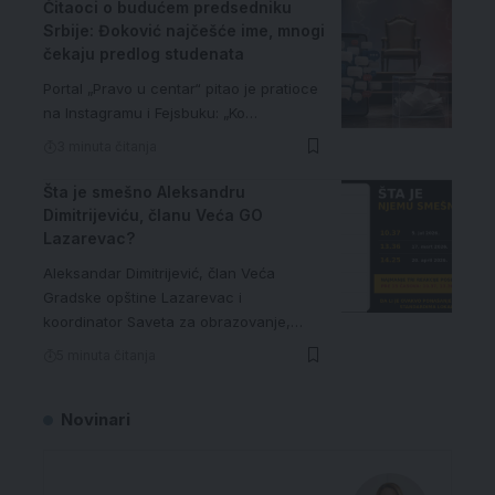
Čitaoci o budućem predsedniku
Srbije: Đoković najčešće ime, mnogi
čekaju predlog studenata
Portal „Pravo u centar“ pitao je pratioce
na Instagramu i Fejsbuku: „Ko…
3 minuta čitanja
Šta je smešno Aleksandru
Dimitrijeviću, članu Veća GO
Lazarevac?
Aleksandar Dimitrijević, član Veća
Gradske opštine Lazarevac i
koordinator Saveta za obrazovanje,…
5 minuta čitanja
Novinari