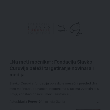
„Na meti moćnika“: Fondacija Slavko
Ćuruvija beleži targetiranje novinara i
medija
Slavko Ćuruvija fondacija objavljuje mesečni pregled „Na
meti moćnika“, posvećen incidentima u kojima zvaničnici u
Srbiji, koristeći poziciju moći, zastrašuju,…
Autor:
Maria Popović
1 minuta čitanja