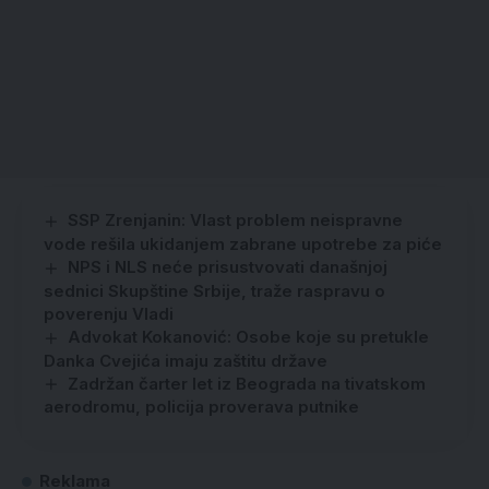
SSP Zrenjanin: Vlast problem neispravne
vode rešila ukidanjem zabrane upotrebe za piće
NPS i NLS neće prisustvovati današnjoj
sednici Skupštine Srbije, traže raspravu o
poverenju Vladi
Advokat Kokanović: Osobe koje su pretukle
Danka Cvejića imaju zaštitu države
Zadržan čarter let iz Beograda na tivatskom
aerodromu, policija proverava putnike
Reklama