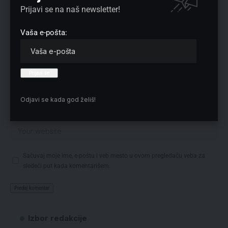
Prijavi se na naš newsletter!
Vaša e-pošta:
Odjavi se kada god želiš!
Sačuvaj moje ime, e-poštu i veb mesto u ovom pregledaču veba za
sledeći put kada komentarišem.
Izbor redakcije