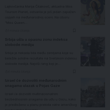
Lajkovčanka Marija Čitaković, aktuelna Miss
Tourism Planet, ostvarila je još jedan zapažen
uspjeh na međunarodnoj sceni. Na izboru
"Miss Queen…
1 minuta čitanja
Srbija ušla u opasnu zonu indeksa
slobode medija
Srbija je nekada bila među zemljama koje su
beležile solidne rezultate na Svetskom indeksu
slobode medija. Najviši rang koji je…
4 minuta čitanja
Izrael će dozvoliti međunarodnim
snagama ulazak u Pojas Gaze
Izrael će dozvoliti multinacionalnim
bezbednosnim snagama da uđu u Gazu, kako
je predloženo u planu prekida vatre američkog
predsednika Donalda…