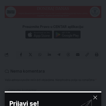
Preuzmite Pravo u CENTAR aplikaciju:
Nema komentara
Vaša adresa e-pošte neće biti objavljena.
Neophodna polja su označena
*
Prijavi se!