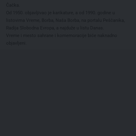
Čačka.
Od 1950. objavljivao je karikature, a od 1990. godine u
listovima Vreme, Borba, Naša Borba, na portalu Peščanika,
Radija Slobodna Evropa, a najduže u listu Danas.
Vreme i mesto sahrane i komemoracije biće naknadno
objavljeni.