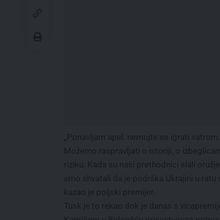
„Ponavljam apel: nemojte se igrati vatrom.
Možemo raspravljati o istoriji, o izbeglica
riziku. Kada su naši prethodnici slali oružje U
smo shvatali da je podrška Ukrajini u ratu 
kazao je poljski premijer.
Tusk je to rekao dok je danas s viceprem
Kamišom u Bidgošću prisustvovao potpisiv