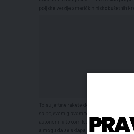
poljske verzije američkih niskobužetnih k
To su jeftine rakete dometa većeg od 920
sa bojevom glavom teškom 45 kilograma,
autonomiju tokom leta im omogućava soft
a mogu da se sklapaju od komercijalno