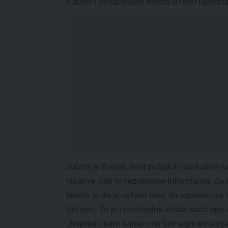
Patriot i ustupanjem mesta u redu ugrozil
Jutros je Bosak, lider poljskih radikalnih 
nikakve, čak ni nezvanične informacije, da n
Iznero je da je ustvari hteo da isprovocira
Ukrajini. To je i prethodna vlada, sada opo
„Napisao sam samo ono što vojni stručnja