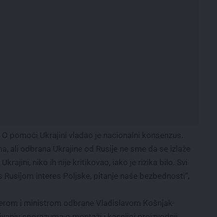
 O pomoći Ukrajini vladao je nacionalni konsenzus.
ma, ali odbrana Ukrajine od Rusije ne sme da se izlaže
krajini, niko ih nije kritikovao, iako je rizika bilo. Svi
s Rusijom interes Poljske, pitanje naše bezbednosti“,
ijerom i ministrom odbrane Vladislavom Košnjak-
anju sporazuma o montaži i kasnijoj proizvodnji