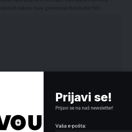
rstarećih raketa nove generacije Barakuda-500.
Prijavi se!
 km,
Prijavi se na naš newsletter!
Jakovljević (NPS): Vučićev portal
za ‘bahate’ funkcionere je obmana
ver,
Sajam sporta održan bez najave:
Vaša e-pošta:
da li su deca ponovo iskorišćena za