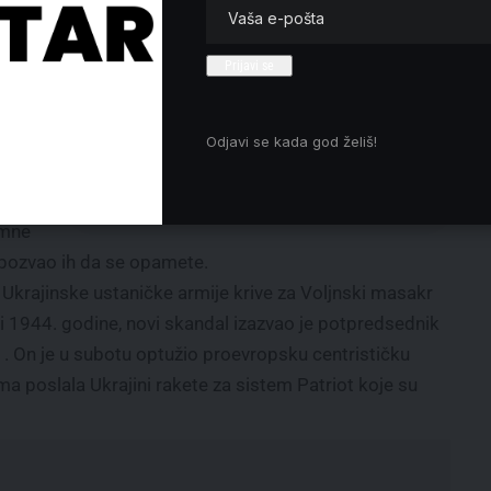
promociju vlasti?
Macut: Nezavisnost univerziteta
ne podrazumeva prenošenje
sice
sporova van Srbije
FK Kolubara u teškoj situaciji –
, vi
Odjavi se kada god želiš!
Nastavak prvenstva u nedelju protiv
ekipe BASK-a u Lazarevcu
emne
 pozvao ih da se opamete.
a Ukrajinske ustaničke armije krive za Voljnski masakr
3. i 1944. godine, novi skandal izazvao je potpredsednik
. On je u subotu optužio proevropsku centrističku
a poslala Ukrajini rakete za sistem Patriot koje su