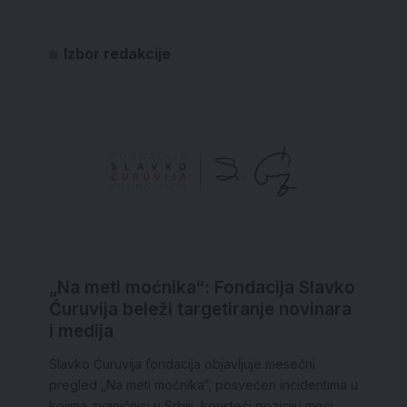
Izbor redakcije
„Na meti moćnika“: Fondacija Slavko
Ćuruvija beleži targetiranje novinara
i medija
Slavko Ćuruvija fondacija objavljuje mesečni
pregled „Na meti moćnika“, posvećen incidentima u
kojima zvaničnici u Srbiji, koristeći poziciju moći,