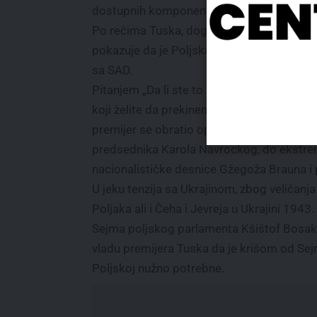
dostupnih komponenti.
Po rečima Tuska, dogovor o sklapanju
pokazuje da je Poljska prevazišla nesugla
sa SAD.
Pitanjem „Da li ste to prešli na stranu Rusije
koji želite da prekinemo pomoć Ukrajini?“
premijer se obratio opoziciji, počev od
predsednika Karola Navrockog, do ekstr
nacionalističke desnice Gžegoža Brauna i
U jeku tenzija sa Ukrajinom, zbog veličanj
Poljaka ali i Čeha i Jevreja u Ukrajini 194
Sejma poljskog parlamenta Kšištof Bosak 
vladu premijera Tuska da je krišom od Sejm
Poljskoj nužno potrebne.