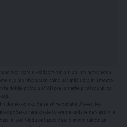
edsednika Marćin Pšidač tvrdnjom da ima nezvanična
ome nije bio obavešten, tajno ustupila Ukrajini i mesto
h brže dobije pošto su SAD preusmerile proizvodnju za
kaju.
k-i doneo odluku da se skine oznaka „Poverljivo“ i
 od početka rata, dakle i u vreme kada je na vlasti bila
zicija koja Vladu optužuje da je slanjem raketa za