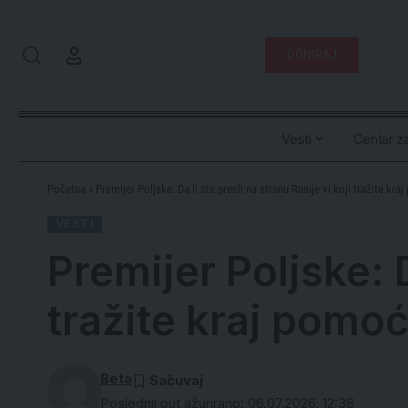
DONIRAJ
Vesti
Centar za
Početna
»
Premijer Poljske: Da li ste presli na stranu Rusije vi koji tražite kra
VESTI
Premijer Poljske: D
tražite kraj pomoć
Beta
Poslednji put ažurirano: 06.07.2026. 12:38