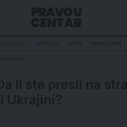
 rast i razvoj
REUC.eu
La Žene
Medijski projekti
j pomoći Ukrajini?
a li ste presli na str
i Ukrajini?