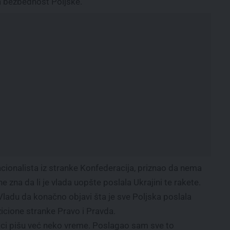
a bezbednost Poljske.
nacionalista iz stranke Konfederacija, priznao da nema
e zna da li je vlada uopšte poslala Ukrajini te rakete.
 Vladu da konačno objavi šta je sve Poljska poslala
zicione stranke Pravo i Pravda.
ci pišu već neko vreme. Poslagao sam sve to