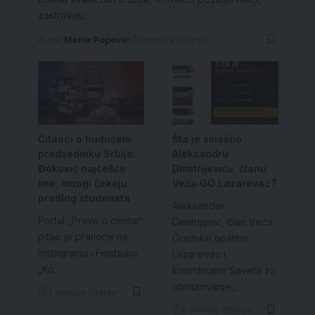
zastrašuju,…
Autor:
Maria Popović
1 minuta čitanja
Čitaoci o budućem
Šta je smešno
predsedniku Srbije:
Aleksandru
Đoković najčešće
Dimitrijeviću, članu
ime, mnogi čekaju
Veća GO Lazarevac?
predlog studenata
Aleksandar
Portal „Pravo u centar“
Dimitrijević, član Veća
pitao je pratioce na
Gradske opštine
Instagramu i Fejsbuku:
Lazarevac i
„Ko…
koordinator Saveta za
obrazovanje,…
3 minuta čitanja
5 minuta čitanja