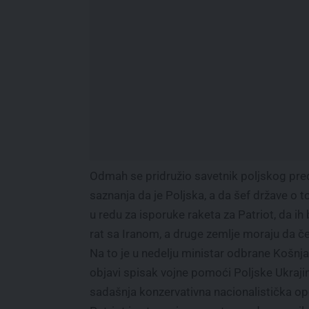
Odmah se pridružio savetnik poljskog pr
saznanja da je Poljska, a da šef države o t
u redu za isporuke raketa za Patriot, da i
rat sa Iranom, a druge zemlje moraju da če
Na to je u nedelju ministar odbrane Košnja
objavi spisak vojne pomoći Poljske Ukrajini
sadašnja konzervativna nacionalistička opo