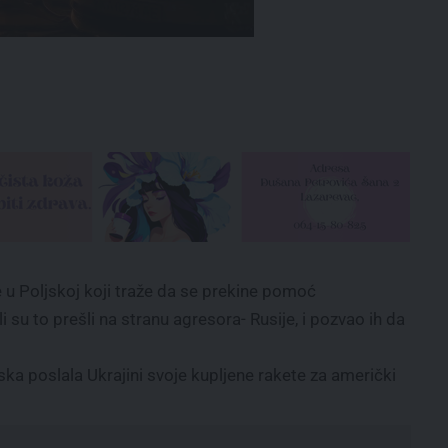
 u Poljskoj koji traže da se prekine pomoć
 su to prešli na stranu agresora- Rusije, i pozvao ih da
ska poslala Ukrajini svoje kupljene rakete za američki