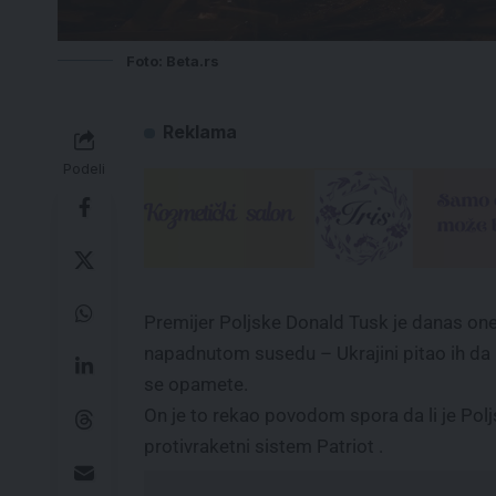
Foto: Beta.rs
Reklama
Podeli
Premijer Poljske Donald Tusk je danas one
napadnutom susedu – Ukrajini pitao ih da li
se opamete.
On je to rekao povodom spora da li je Polj
protivraketni sistem Patriot .