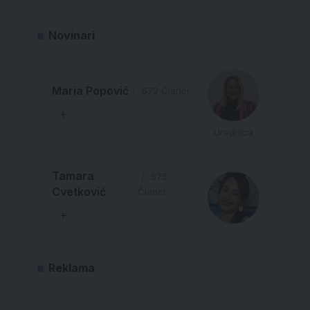
Novinari
Maria Popović
672 Članci
Urednica
Tamara
575
Cvetković
Članci
Reklama