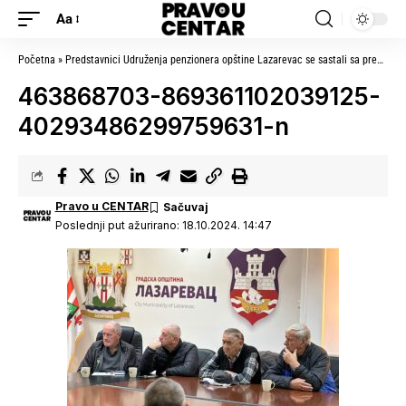
Aa
Početna
»
Predstavnici Udruženja penzionera opštine Lazarevac se sastali sa predsednikom GO Lazarevac
463868703-869361102039125-
40293486299759631-n
Pravo u CENTAR
Poslednji put ažurirano: 18.10.2024. 14:47