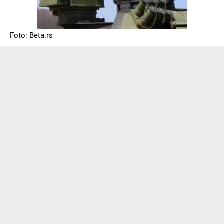
Foto: Beta.rs