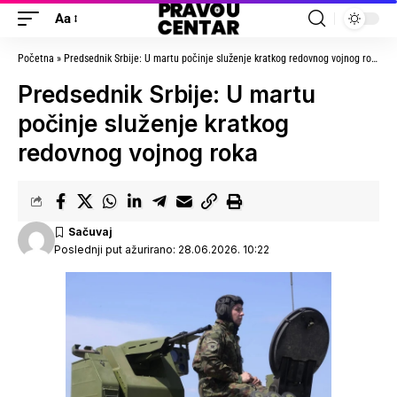
Aa
Početna
»
Predsednik Srbije: U martu počinje služenje kratkog redovnog vojnog roka
»
P
Predsednik Srbije: U martu
počinje služenje kratkog
redovnog vojnog roka
Poslednji put ažurirano: 28.06.2026. 10:22