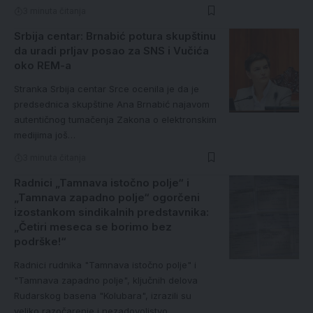
3 minuta čitanja
Srbija centar: Brnabić potura skupštinu
da uradi prljav posao za SNS i Vučića
oko REM-a
Stranka Srbija centar Srce ocenila je da je
predsednica skupštine Ana Brnabić najavom
autentičnog tumačenja Zakona o elektronskim
medijima još…
3 minuta čitanja
Radnici „Tamnava istočno polje“ i
„Tamnava zapadno polje“ ogorčeni
izostankom sindikalnih predstavnika:
„Četiri meseca se borimo bez
podrške!“
Radnici rudnika "Tamnava istočno polje" i
"Tamnava zapadno polje", ključnih delova
Rudarskog basena "Kolubara", izrazili su
veliko razočarenje i nezadovoljstvo…