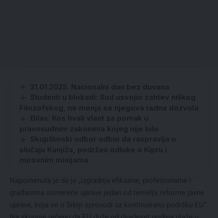
31.01.2025. Nacionalni dan bez duvana
Studenti u blokadi: Sud usvojio zahtev niškog
Filozofskog, ne menja se njegova radna dozvola
Đilas: Kos hvali vlast za pomak u
pravosudnim zakonima kojeg nije bilo
Skupštinski odbor odbio da raspravlja o
slučaju Kanjiža, podržao odluke o Kipru i
mirovnim misijama
Napomenula je da je „izgradnja efikasne, profesionalne i
građanima usmerene uprave jedan od temelja reforme javne
uprave, koja se u Srbiji sprovodi uz kontinuiranu podršku EU“.
Na skupuje rečeno da EU duže od dvadeset godina ulaže u