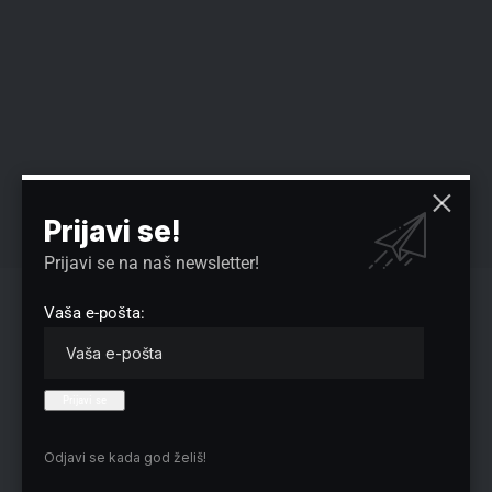
Prijavi se!
Prijavi se na naš newsletter!
Vaša e-pošta:
Reklama
Preuzmite Pravo u CENTAR aplikaciju:
Odjavi se kada god želiš!