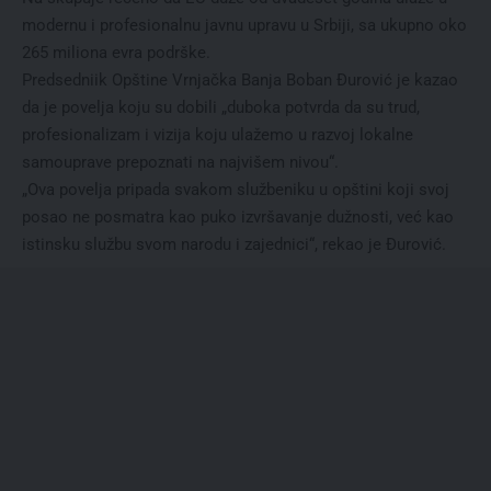
modernu i profesionalnu javnu upravu u Srbiji, sa ukupno oko
265 miliona evra podrške.
Predsedniik Opštine Vrnjačka Banja Boban Đurović je kazao
da je povelja koju su dobili „duboka potvrda da su trud,
profesionalizam i vizija koju ulažemo u razvoj lokalne
samouprave prepoznati na najvišem nivou“.
„Ova povelja pripada svakom službeniku u opštini koji svoj
posao ne posmatra kao puko izvršavanje dužnosti, već kao
istinsku službu svom narodu i zajednici“, rekao je Đurović.