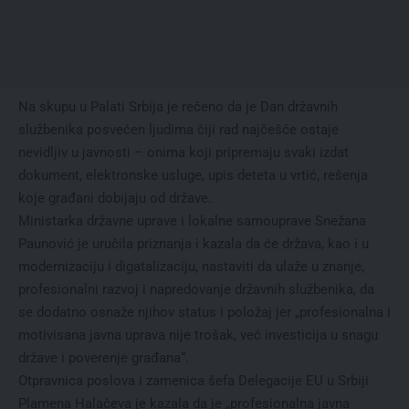
Na skupu u Palati Srbija je rečeno da je Dan državnih
službenika posvećen ljudima čiji rad najčešće ostaje
nevidljiv u javnosti – onima koji pripremaju svaki izdat
dokument, elektronske usluge, upis deteta u vrtić, rešenja
koje građani dobijaju od države.
Ministarka državne uprave i lokalne samouprave Snežana
Paunović je uručila priznanja i kazala da će država, kao i u
modernizaciju i digatalizaciju, nastaviti da ulaže u znanje,
profesionalni razvoj i napredovanje državnih službenika, da
se dodatno osnaže njihov status i položaj jer „profesionalna i
motivisana javna uprava nije trošak, već investicija u snagu
države i poverenje građana“.
Otpravnica poslova i zamenica šefa Delegacije EU u Srbiji
Plamena Halačeva je kazala da je „profesionalna javna