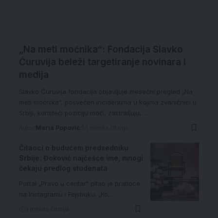
„Na meti moćnika“: Fondacija Slavko
Ćuruvija beleži targetiranje novinara i
medija
Slavko Ćuruvija fondacija objavljuje mesečni pregled „Na
meti moćnika“, posvećen incidentima u kojima zvaničnici u
Srbiji, koristeći poziciju moći, zastrašuju,…
Autor:
Maria Popović
1 minuta čitanja
Čitaoci o budućem predsedniku
Srbije: Đoković najčešće ime, mnogi
čekaju predlog studenata
Portal „Pravo u centar“ pitao je pratioce
na Instagramu i Fejsbuku: „Ko…
3 minuta čitanja