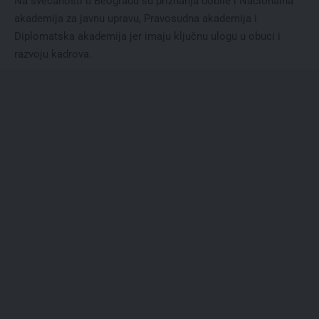
Na svečanosti u Beogradu su priznanja dobile i Nacionalna
akademija za javnu upravu, Pravosudna akademija i
Diplomatska akademija jer imaju ključnu ulogu u obuci i
razvoju kadrova.