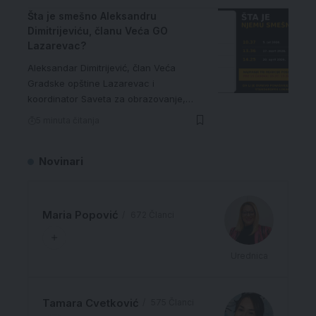
Šta je smešno Aleksandru
Dimitrijeviću, članu Veća GO
Lazarevac?
Aleksandar Dimitrijević, član Veća
Gradske opštine Lazarevac i
koordinator Saveta za obrazovanje,…
5 minuta čitanja
Novinari
Maria Popović
672 Članci
Urednica
Tamara Cvetković
575 Članci