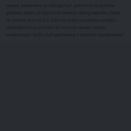
uprava, zasnovana na zaslugama i usmerena na potrebe
građana, jedan od najčvršćih temelja daljeg napretka Srbije
na njenom putu ka EU, a EU će ostati posvećena podršci
reformama koje pomažu da se javna uprava razvija,
modernizuje i bolje služi građanima u lokalnim zajednicama“.