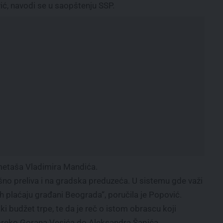
ić, navodi se u saopštenju SSP.
ometaša Vladimira Mandića.
ešno preliva i na gradska preduzeća. U sistemu gde važi
h plaćaju građani Beograda“, poručila je Popović.
 budžet trpe, te da je reč o istom obrascu koji
preko Gorana Vesića do Aleksandra Šapića.