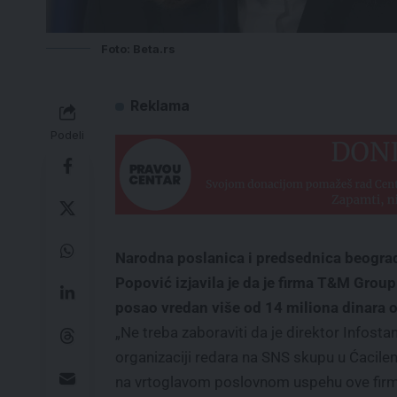
Foto: Beta.rs
Reklama
Podeli
Narodna poslanica i predsednica beograd
Popović izjavila je da je firma T&M Grou
posao vredan više od 14 miliona dinara o
„Ne treba zaboraviti da je direktor Infosta
organizaciji redara na SNS skupu u Ćacile
na vrtoglavom poslovnom uspehu ove firme