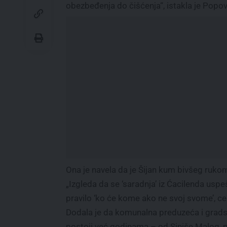
obezbeđenja do čišćenja“, istakla je Popov
Ona je navela da je Šijan kum bivšeg ruk
„Izgleda da se ‘saradnja’ iz Ćacilenda usp
pravilo ‘ko će kome ako ne svoj svome’, ce
Dodala je da komunalna preduzeća i gradski
postoji već godinama – od Siniše Malog, 