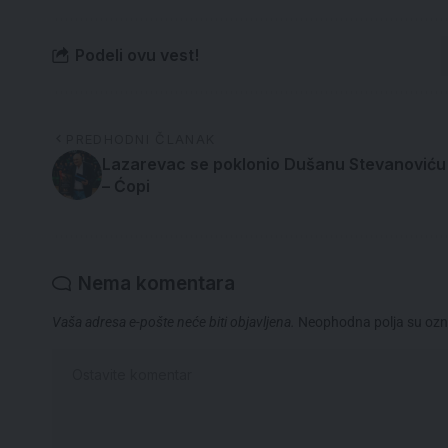
Podeli ovu vest!
PREDHODNI ČLANAK
Lazarevac se poklonio Dušanu Stevanoviću
– Ćopi
Nema komentara
Vaša adresa e-pošte neće biti objavljena.
Neophodna polja su oz