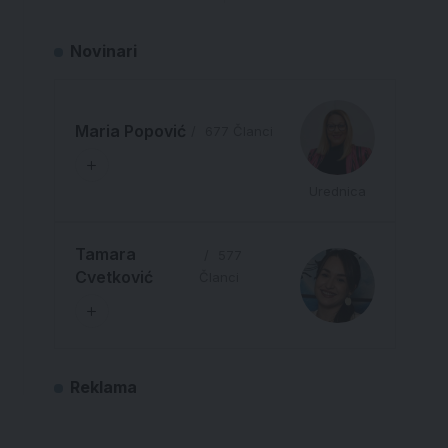
Novinari
Maria Popović
677 Članci
Urednica
Tamara
577
Cvetković
Članci
Reklama