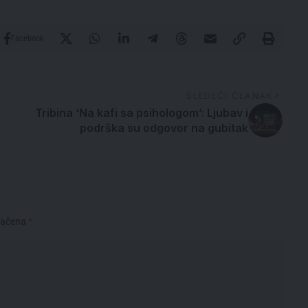
Facebook
SLEDEĆI ČLANAK
Tribina ‘Na kafi sa psihologom’: Ljubav i
podrška su odgovor na gubitak
načena
*