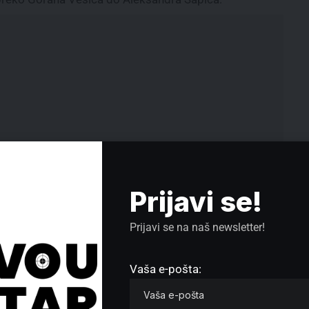
Prijavi se!
Prijavi se na naš newsletter!
Naslovne strane za ponedeljak,
i ova
23. mart 2026. godine
ačin
Vaša e-pošta:
Izveštaj Earshota: Sumnje na
i
korišćenje zvučnog oružja protiv
demonstranata u Beogradu