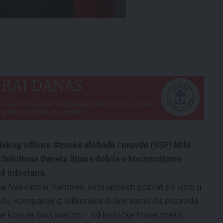
skog odbora Stranke slobode i pravde (SSP) Mila
p Solutions Daneta Šijana dobila u konzorcijumu
d Infostana.
na Aleksandar Kemiveš, široj javnosti poznat po ulozi u
ndu. Kompanije iz Silikonske doline samo da pozavide
 koja se bavi svačim – od bolničke hrane, preko