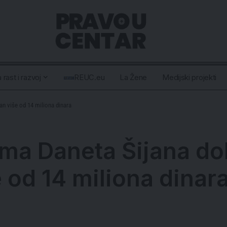
 rast i razvoj
REUC.eu
La Žene
Medijski projekti
an više od 14 miliona dinara
rma Daneta Šijana do
 od 14 miliona dinar