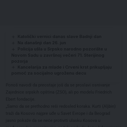
Katolički vernici danas slave Badnji dan
Na današnji dan 26. jun
Policija ušla u Srpsko narodno pozorište u
Novom Sadu u završnoj večeri 71. Sterijinog
pozorja
Kancelarija za mlade i Crveni krst prikupljaju
pomoć za socijalno ugroženu decu
Ponoš navodi da preostaje još da se proslavi osnivanje
Zajednice srpskih opština (ZSO), ali po modelu Friedrich
Ebert fondacije.
„Samo da se prethodno reši redosled koraka. Kurti (Aljbin)
traži da Kosovo najpre uđe u Savet Evrope i da Beograd
jasno pokaže da se neće protiviti ulasku Kosova u