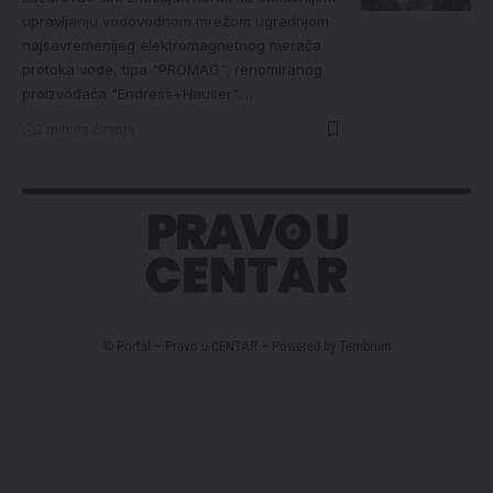
upravljanju vodovodnom mrežom ugradnjom
najsavremenijeg elektromagnetnog merača
protoka vode, tipa "PROMAG", renomiranog
proizvođača "Endress+Hauser".…
2 minuta čitanja
© Portal – Pravo u CENTAR – Powered by
Tembrum