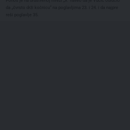
Ponoš je na društvenoj mreži „X“ naveo da je Vučić odlučio
da „čvrsto drži kočnicu“ na poglavljima 23. i 24. i da najpre
reši poglavlje 35.