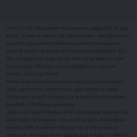
„Kosovo više nije problem na kojem smo zaglavljeni na putu
ka EU. To nam je rešeno! Taj uspeh je samo zamagljen ovim
farsičnim regionalnim čarkama pa promiče nezapaženo.
Vučić je odlučio da čvrsto drži kočnicu na poglavljima 23. i
24. i da najpre reši poglavlje 35. Neće da se bakće s onim
što svi imaju, fokusirao se na poglavlje koje samo mi
imamo“, objavio je Ponoš.
Prema njegovim rešima, ministar spoljnih poslova Marko
Đurić „posvećeno“ uverava svoje sagovornike da Srbija
čvrsto stoji iza svih obaveza koje je preuzela prihvatanjem
briselskih i Ohridskog sporazuma.
„Nema više onog femkanja da se nisu najbolje razumeli i da
Vučić ništa nije potpisao. Sve je više pobeda. Antologijska
pobeda je bilo naređenje/izvršenje da se Srbi povuku iz
institucija. Ne manje slavna pobeda kad je Radoičić (Milan)