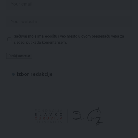
Sačuvaj moje ime, e-poštu i veb mesto u ovom pregledaču veba za
sledeći put kada komentarišem.
Izbor redakcije