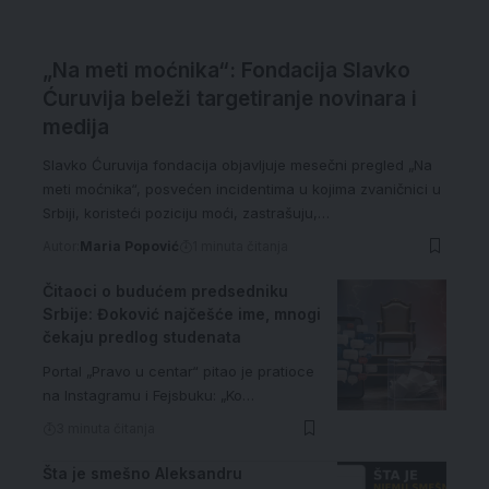
„Na meti moćnika“: Fondacija Slavko
Ćuruvija beleži targetiranje novinara i
medija
Slavko Ćuruvija fondacija objavljuje mesečni pregled „Na
meti moćnika“, posvećen incidentima u kojima zvaničnici u
Srbiji, koristeći poziciju moći, zastrašuju,…
Autor:
Maria Popović
1 minuta čitanja
Čitaoci o budućem predsedniku
Srbije: Đoković najčešće ime, mnogi
čekaju predlog studenata
Portal „Pravo u centar“ pitao je pratioce
na Instagramu i Fejsbuku: „Ko…
3 minuta čitanja
Šta je smešno Aleksandru