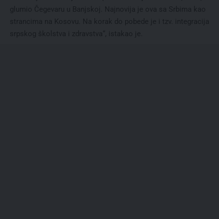
glumio Čegevaru u Banjskoj. Najnovija je ova sa Srbima kao
strancima na Kosovu. Na korak do pobede je i tzv. integracija
srpskog školstva i zdravstva“, istakao je.