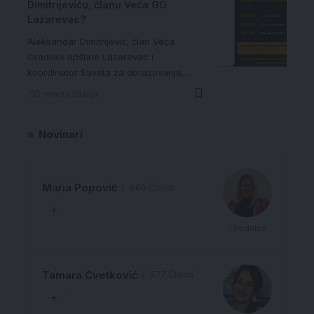
Dimitrijeviću, članu Veća GO
Lazarevac?
Aleksandar Dimitrijević, član Veća
Gradske opštine Lazarevac i
koordinator Saveta za obrazovanje,…
5 minuta čitanja
Novinari
Maria Popović
680 Članci
Urednica
Tamara Cvetković
577 Članci