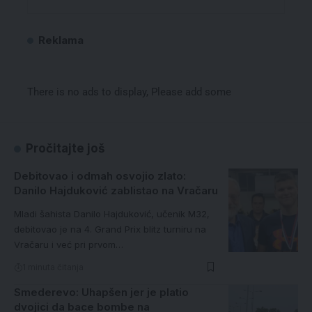
Reklama
There is no ads to display, Please add some
Pročitajte još
Debitovao i odmah osvojio zlato:
Danilo Hajduković zablistao na Vračaru
Mladi šahista Danilo Hajduković, učenik M32,
debitovao je na 4. Grand Prix blitz turniru na
Vračaru i već pri prvom…
1 minuta čitanja
Smederevo: Uhapšen jer je platio
dvojici da bace bombe na