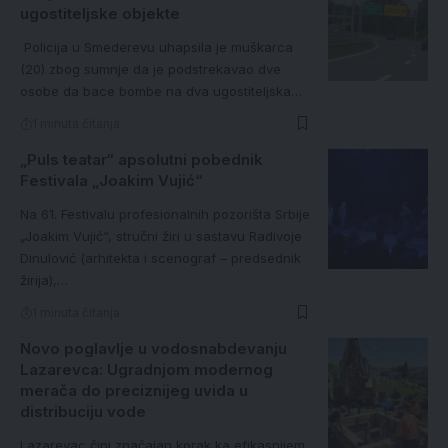
ugostiteljske objekte
Policija u Smederevu uhapsila je muškarca
(20) zbog sumnje da je podstrekavao dve
osobe da bace bombe na dva ugostiteljska…
1 minuta čitanja
„Puls teatar“ apsolutni pobednik
Festivala „Joakim Vujić“
Na 61. Festivalu profesionalnih pozorišta Srbije
„Joakim Vujić“, stručni žiri u sastavu Radivoje
Dinulović (arhitekta i scenograf – predsednik
žirija),…
1 minuta čitanja
Novo poglavlje u vodosnabdevanju
Lazarevca: Ugradnjom modernog
merača do preciznijeg uvida u
distribuciju vode
Lazarevac čini značajan korak ka efikasnijem