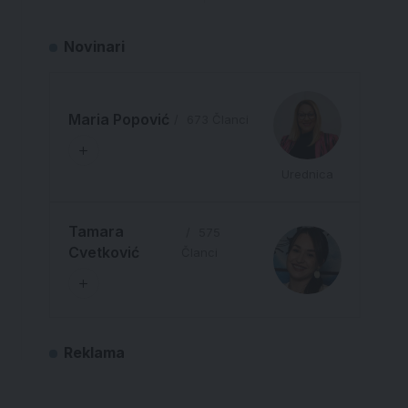
Novinari
Maria Popović
673 Članci
Urednica
Tamara
575
Cvetković
Članci
Reklama