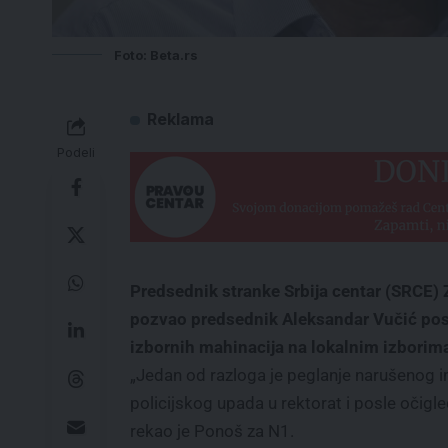
Foto: Beta.rs
Reklama
Podeli
Predsednik stranke Srbija centar (SRCE) Z
pozvao predsednik Aleksandar Vučić posl
izbornih mahinacija na lokalnim izborim
„Jedan od razloga je peglanje narušenog i
policijskog upada u rektorat i posle očigle
rekao je Ponoš za N1.