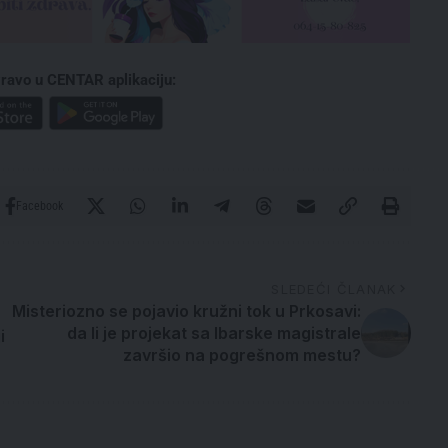
ravo u CENTAR aplikaciju:
Facebook
SLEDEĆI ČLANAK
Misteriozno se pojavio kružni tok u Prkosavi:
da li je projekat sa Ibarske magistrale
i
završio na pogrešnom mestu?