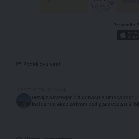
Preuzmite P
Podeli ovu vest!
PREDHODNI ČLANAK
Ukrajina kategorički odbacuje umešanost u
incident s eksplozivom kod gasovoda u Srbij