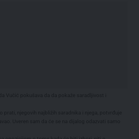
 da Vučić pokušava da da pokaže saradljivost i
 to prati, njegovih najbližih saradnika i njega, potvrđuje
šavao. Uveren sam da će se na dijalog odazvati samo
 opozicijom o tome kada će biti izbori, niti o