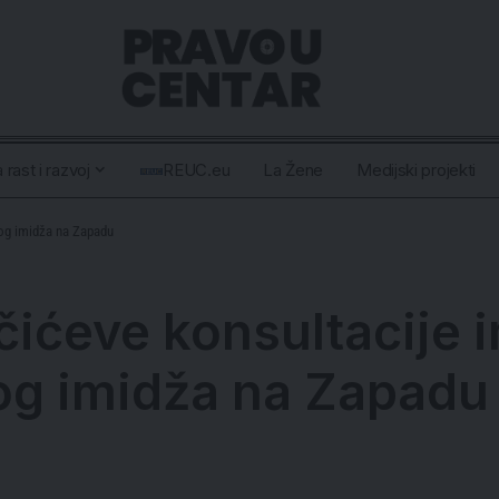
 rast i razvoj
REUC.eu
La Žene
Medijski projekti
nog imidža na Zapadu
ićeve konsultacije im
og imidža na Zapadu