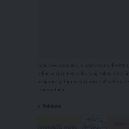
„Vučićeva računica je bazirana na direktnoj
odlučivanja u Evropskoj uniji takav da taj
uzajamnog dugovanja i pomoći“, rekao je
lošem stanju.
Reklama