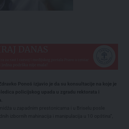
dravko Ponoš izjavio je da su konsultacije na koje je
edica policijskog upada u zgradu rektorata i
a.
midža u zapadnim prestonicama i u Briselu posle
dnih izbornih mahinacija i manipulacija u 10 opština“,