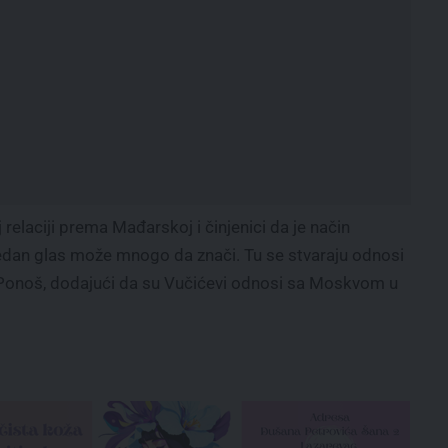
 relaciji prema Mađarskoj i činjenici da je način
 jedan glas može mnogo da znači. Tu se stvaraju odnosi
 Ponoš, dodajući da su Vučićevi odnosi sa Moskvom u