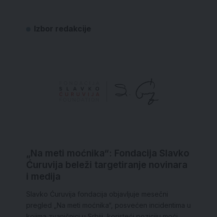
Izbor redakcije
„Na meti moćnika“: Fondacija Slavko
Ćuruvija beleži targetiranje novinara
i medija
Slavko Ćuruvija fondacija objavljuje mesečni
pregled „Na meti moćnika“, posvećen incidentima u
kojima zvaničnici u Srbiji, koristeći poziciju moći,