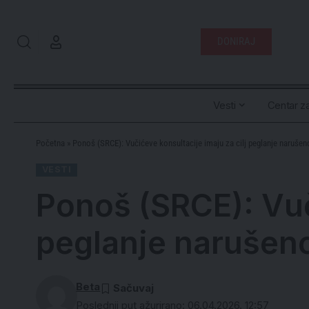
DONIRAJ
Vesti
Centar za
Početna
»
Ponoš (SRCE): Vučićeve konsultacije imaju za cilj peglanje naruše
VESTI
Ponoš (SRCE): Vuč
peglanje narušen
Beta
Poslednji put ažurirano: 06.04.2026. 12:57