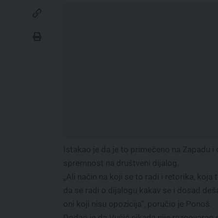
Istakao je da je to primećeno na Zapadu i
spremnost na društveni dijalog.
„Ali način na koji se to radi i retorika, koja
da se radi o dijalogu kakav se i dosad de
oni koji nisu opozicija“, poručio je Ponoš.
Dodao je da Vučić nikada nije razgovarao sa