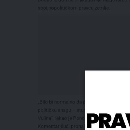
spoljnopolitičkom pravcu zemlje.
„Bilo bi normalno da pozove drugu najjaču
političku snagu – studentski pokret, a ne
Vulina“, rekao je Ponoš.
Komentarišući pronalazak eksplozivnih