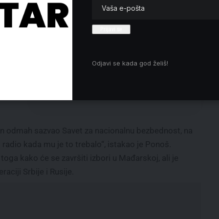
 i
prosvetni radnici u Lazarevcu traže
izbor
smenu direktorke Gimnazije nakon
incidenta sa policijom
.
Saopštenje: Lazarevčani o
bore.
referendumu i komunalnim pitanjima
 je
Odjavi se kada god želiš!
na petom Narodnom zboru
šta
Bokserski klub Grejtest peti u
Savez
Srbiji među 80 klubova
ban odmah sazvao Savet za nacionalnu bezbednost, na
ć radio kada mu je to trebalo“, istakao je Ponoš.
 toga kako će se završiti izbori u Mađarskoj, ali je
ciji Srbije i Rusije.