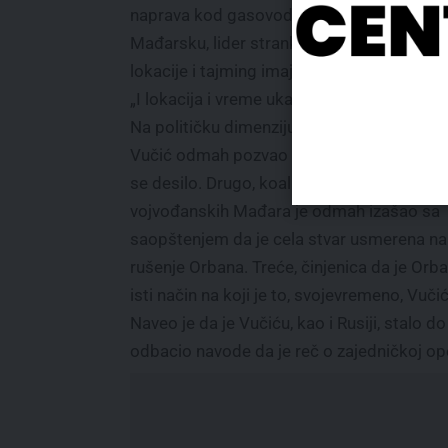
naprava kod gasovoda koji povezuje Srbiju
Mađarsku, lider stranke SRCE naveo je da 
lokacije i tajming imaju političku dimenziju
„I lokacija i vreme ukazuju na mađarske iz
Na političku dimenziju ukazuje činjenica da
Vučić odmah pozvao Orbana da mu kaže 
se desilo. Drugo, koalicioni partner vlasti 
vojvođanskih Mađara je odmah izašao sa
saopštenjem da je cela stvar usmerena na
rušenje Orbana. Treće, činjenica da je Or
isti način na koji je to, svojevremeno, Vuči
Naveo je da je Vučiću, kao i Rusiji, stalo do
odbacio navode da je reč o zajedničkoj opera