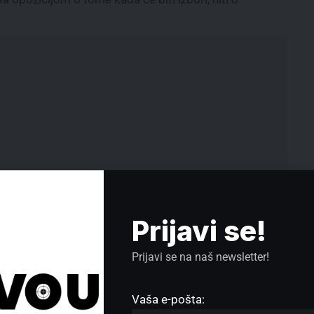
Prijavi se!
Prijavi se na naš newsletter!
Parandilović (NLS): Podrška
vaterpolistima, većinska Srbija ima
kičmu
Vaša e-pošta:
Učenici, roditelji, građani i