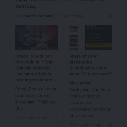
zastrašuju,…
Autor:
Maria Popović
1 minuta čitanja
Čitaoci o budućem
Šta je smešno
predsedniku Srbije:
Aleksandru
Đoković najčešće
Dimitrijeviću, članu
ime, mnogi čekaju
Veća GO Lazarevac?
predlog studenata
Aleksandar
Portal „Pravo u centar“
Dimitrijević, član Veća
pitao je pratioce na
Gradske opštine
Instagramu i Fejsbuku:
Lazarevac i
„Ko…
koordinator Saveta za
obrazovanje,…
3 minuta čitanja
5 minuta čitanja