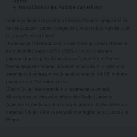
lepote
Nova Ekonomija: Počinje carinski rat
Ocenio je da je ova poseta u interesu Vučića i njegove klike,
na šta ukazuje i sastav delegacije u kojoj je bilo najviše ljudi
iz „vojvođanskog klana“.
„Potpisan je i Memorandum o razumevanju između Kineske
komunističke partije (KPK) i SNS, a on je u državnim
papirima kao da je to državni posao“, primetio je Ponoš.
Prema njegovim rečima, potpisan je sporazum o razvojnoj
saradnji koji podrazumeva kinesku donaciju od 100 miliona
juana, a to je 12,6 milona evra.
„Zanimljiv je i Memorandum o razumevanju između
Ministarstva za evropske integracije Srbije i kineske
Agencije za međunarodnu razvojnu pomoć. Kakve veze ima
saradnja Srbije i Kine sa evropskim integracijama“, upitao je
Ponoš