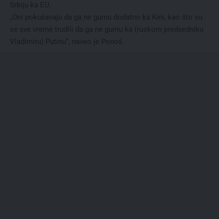
Srbiju ka EU.
„Oni pokušavaju da ga ne gurnu dodatno ka Kini, kao što su
se sve vreme trudili da ga ne gurnu ka (ruskom predsedniku
Vladimiru) Putinu“, naveo je Ponoš.