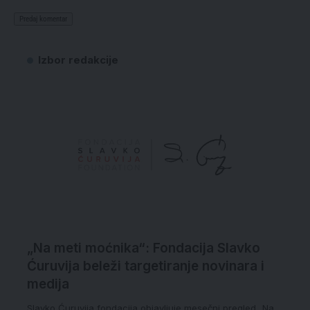
Izbor redakcije
„Na meti moćnika“: Fondacija Slavko
Ćuruvija beleži targetiranje novinara i
medija
Slavko Ćuruvija fondacija objavljuje mesečni pregled „Na