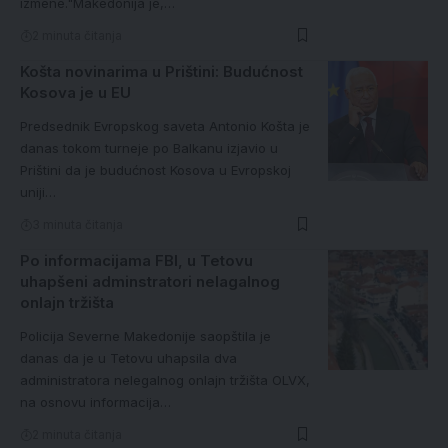
izmene."Makedonija je,…
2 minuta čitanja
Košta novinarima u Prištini: Budućnost
Kosova je u EU
Predsednik Evropskog saveta Antonio Košta je
danas tokom turneje po Balkanu izjavio u
Prištini da je budućnost Kosova u Evropskoj
uniji…
3 minuta čitanja
Po informacijama FBI, u Tetovu
uhapšeni adminstratori nelagalnog
onlajn tržišta
Policija Severne Makedonije saopštila je
danas da je u Tetovu uhapsila dva
administratora nelegalnog onlajn tržišta OLVX,
na osnovu informacija…
2 minuta čitanja