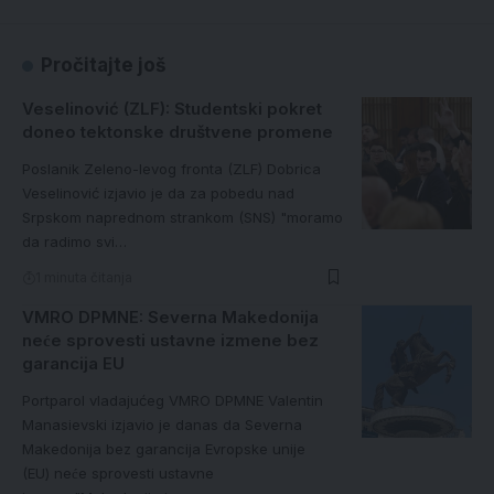
Pročitajte još
Veselinović (ZLF): Studentski pokret
doneo tektonske društvene promene
Poslanik Zeleno-levog fronta (ZLF) Dobrica
Veselinović izjavio je da za pobedu nad
Srpskom naprednom strankom (SNS) "moramo
da radimo svi…
1 minuta čitanja
VMRO DPMNE: Severna Makedonija
neće sprovesti ustavne izmene bez
garancija EU
Portparol vladajućeg VMRO DPMNE Valentin
Manasievski izjavio je danas da Severna
Makedonija bez garancija Evropske unije
(EU) neće sprovesti ustavne