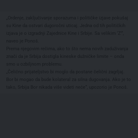
„Ordenje, zaključivanje sporazuma i političke izjave pokušaj
su Kine da ostvari dugoročni uticaj. Jedna od tih političkih
izjava je o izgradnji Zajednice Kine i Srbije. Sa velikim ‘Z'“,
naveo je Ponoš.
Prema njegovim rečima, ako to što nema novih zaduživanja
znači da je Srbija dostigla kineske dužničke limite – onda
smo u ozbiljnom problemu.
„Čelično prijateljstvo bi moglo da postane čelični zagrljaj.
Bor bi mogao da bude kolateral za silna dugovanja. Ako je to
tako, Srbija Bor nikada više videti neće“, upozorio je Ponoš.