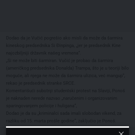
Dodao da je Vučić pogrešio ako misli da može da šarmira
kineskog predsednika Si Đinpinga, „jer je predsednik Kine
najozbiljniji državnik našeg vremena“.
„Si ne može biti šarmiran. Vučić je probao da šarmira
(američkog predsednika Donalda) Trampa, što je u teoriji bilo
moguće, ali njega ne može da šarmira ulizica, već mangup“,
rekao je predsednik stranke SRCE.
Komentarišući subotnji studentski protest na Slaviji, Ponoš
je naknaden nerede nazvao „naručenim i organizovanim
sparingovanjem policije i huligana“,
Dodao je da su „kriminalci sada imali slobodan vikend, za
razliku od 15. marta prošle godine“, zaključio je Ponoš.