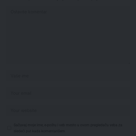
Sačuvaj moje ime, e-poštu i veb mesto u ovom pregledaču veba za
sledeći put kada komentarišem.