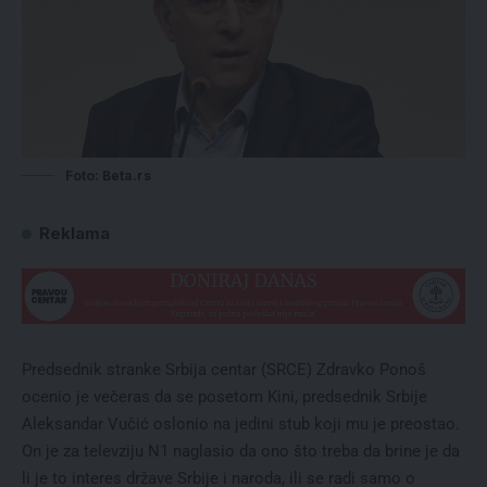
Foto: Beta.rs
Reklama
Predsednik stranke Srbija centar (SRCE) Zdravko Ponoš
ocenio je večeras da se posetom Kini, predsednik Srbije
Aleksandar Vučić oslonio na jedini stub koji mu je preostao.
On je za televziju N1 naglasio da ono što treba da brine je da
li je to interes države Srbije i naroda, ili se radi samo o