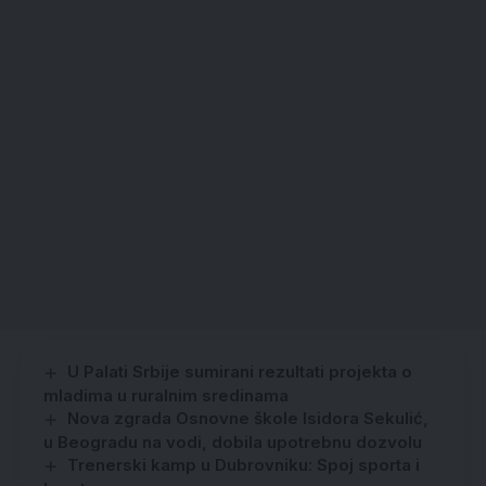
U Palati Srbije sumirani rezultati projekta o
mladima u ruralnim sredinama
Nova zgrada Osnovne škole Isidora Sekulić,
u Beogradu na vodi, dobila upotrebnu dozvolu
Trenerski kamp u Dubrovniku: Spoj sporta i