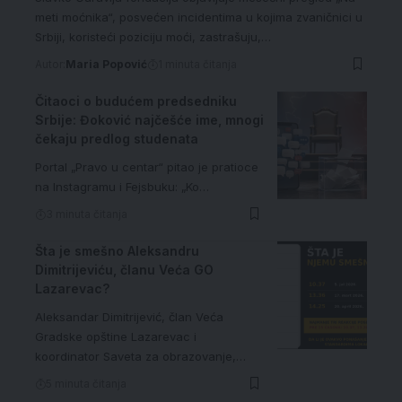
meti moćnika“, posvećen incidentima u kojima zvaničnici u
Srbiji, koristeći poziciju moći, zastrašuju,…
Autor:
Maria Popović
1 minuta čitanja
Čitaoci o budućem predsedniku
Srbije: Đoković najčešće ime, mnogi
čekaju predlog studenata
Portal „Pravo u centar“ pitao je pratioce
na Instagramu i Fejsbuku: „Ko…
3 minuta čitanja
Šta je smešno Aleksandru
Dimitrijeviću, članu Veća GO
Lazarevac?
Aleksandar Dimitrijević, član Veća
Gradske opštine Lazarevac i
koordinator Saveta za obrazovanje,…
5 minuta čitanja