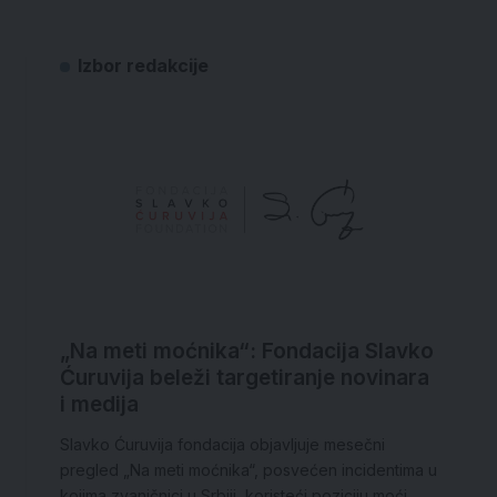
Izbor redakcije
„Na meti moćnika“: Fondacija Slavko
Ćuruvija beleži targetiranje novinara
i medija
Slavko Ćuruvija fondacija objavljuje mesečni
pregled „Na meti moćnika“, posvećen incidentima u
kojima zvaničnici u Srbiji, koristeći poziciju moći,