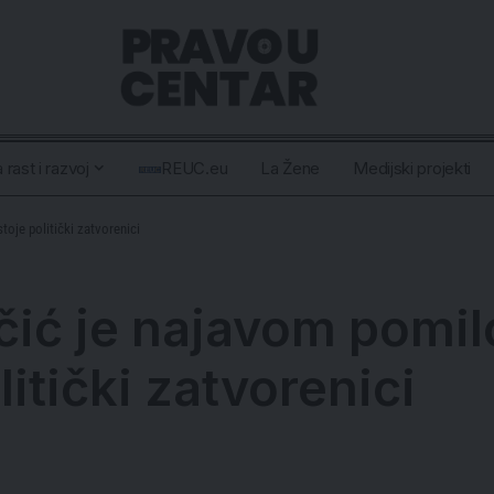
 rast i razvoj
REUC.eu
La Žene
Medijski projekti
oje politički zatvorenici
ić je najavom pomil
litički zatvorenici