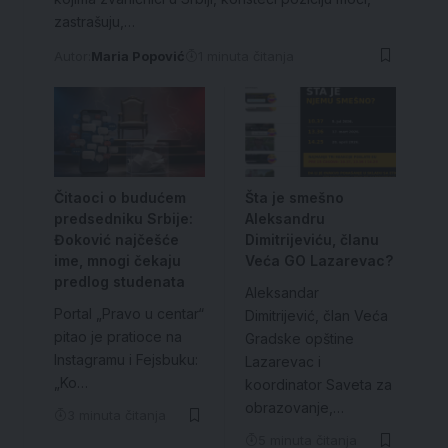
zastrašuju,…
Autor:
Maria Popović
1 minuta čitanja
Čitaoci o budućem
Šta je smešno
predsedniku Srbije:
Aleksandru
Đoković najčešće
Dimitrijeviću, članu
ime, mnogi čekaju
Veća GO Lazarevac?
predlog studenata
Aleksandar
Portal „Pravo u centar“
Dimitrijević, član Veća
pitao je pratioce na
Gradske opštine
Instagramu i Fejsbuku:
Lazarevac i
„Ko…
koordinator Saveta za
obrazovanje,…
3 minuta čitanja
5 minuta čitanja