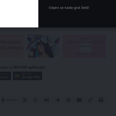
dstavnike ove vlasti nakon što polože račune za svu
Odjavi se kada god želiš!
kao je Ponoš.
ravo u CENTAR aplikaciju:
Facebook