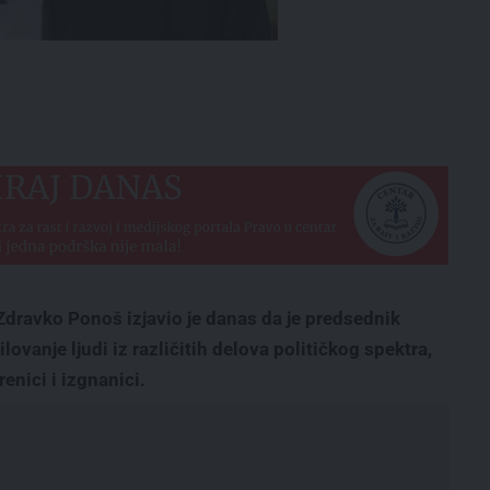
Zdravko Ponoš izjavio je danas da je predsednik
lovanje ljudi iz različitih delova političkog spektra,
renici i izgnanici.