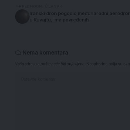
PREDHODNI ČLANAK
Iranski dron pogodio međunarodni aerodro
u Kuvajtu, ima povređenih
Nema komentara
Vaša adresa e-pošte neće biti objavljena.
Neophodna polja su oz