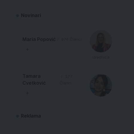
Novinari
Maria Popović
676 Članci
Urednica
Tamara
577
Cvetković
Članci
Reklama