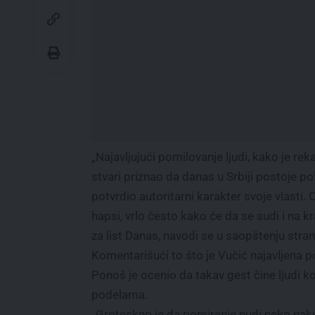
„Najavljujući pomilovanje ljudi, kako je reka
stvari priznao da danas u Srbiji postoje pol
potvrdio autoritarni karakter svoje vlasti. O
hapsi, vrlo često kako će da se sudi i na k
za list Danas, navodi se u saopštenju stra
Komentarišući to što je Vučić najavljena 
Ponoš je ocenio da takav gest čine ljudi k
podelama.
„Groteskno je da pomirenje nudi neko nako