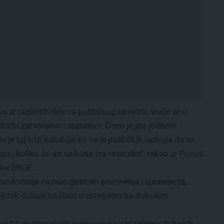
o, iz različitih delova političkog spektra, Vučić je u
itički zatvorenici i izgnanici. Ovim je još jednom
n je taj koji odlučuje ko će iz političkih razloga da se
raju i koliko će da se bude iza rešetaka“, rekao je Ponoš
nke SRCE.
pomilovanja nazvao gestom pomirenja i ujedinjenja,
oji tek dolaze na vlast u zemljama sa dubokim
n 14 godina vlasti zasnovane na pravljenju dubokih