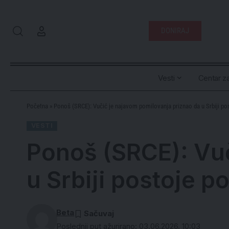
DONIRAJ
Vesti
Centar za
Početna
»
Ponoš (SRCE): Vučić je najavom pomilovanja priznao da u Srbiji post
VESTI
Ponoš (SRCE): Vuč
u Srbiji postoje po
Beta
Poslednji put ažurirano: 03.06.2026. 10:03