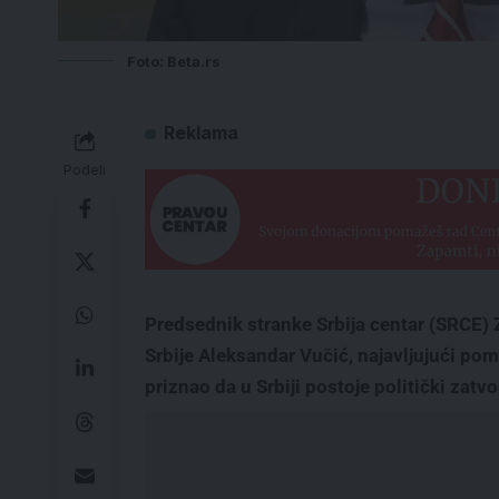
Foto: Beta.rs
Reklama
Podeli
Predsednik stranke Srbija centar (SRCE) 
Srbije Aleksandar Vučić, najavljujući pomi
priznao da u Srbiji postoje politički zatvo