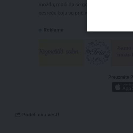
možda, moći da se govori u odnosu na pre
nesreću koju su pričinili ovom narodu“, re
Reklama
Preuzmite P
Podeli ovu vest!