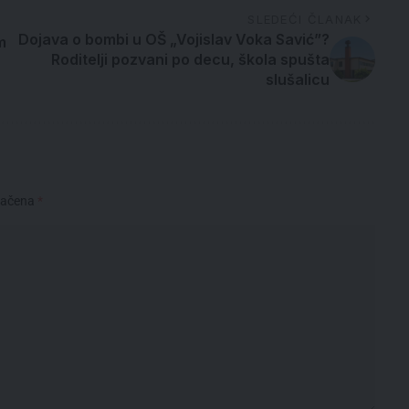
SLEDEĆI ČLANAK
Dojava o bombi u OŠ „Vojislav Voka Savić”?
m
Roditelji pozvani po decu, škola spušta
slušalicu
načena
*