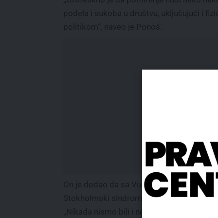
podela i sukoba u društvu, uključujući i fi
politikom“, naveo je Ponoš.
On je dodao da sa Vučićem može da se mir
Stokholmski sindrom.
„Nikada nismo bili i nećemo biti na istoj 