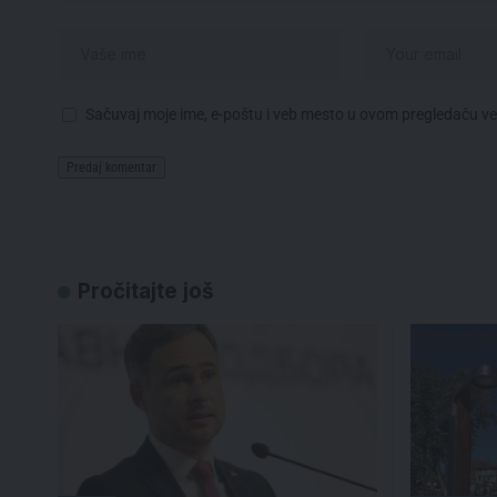
Sačuvaj moje ime, e-poštu i veb mesto u ovom pregledaču v
Pročitajte još