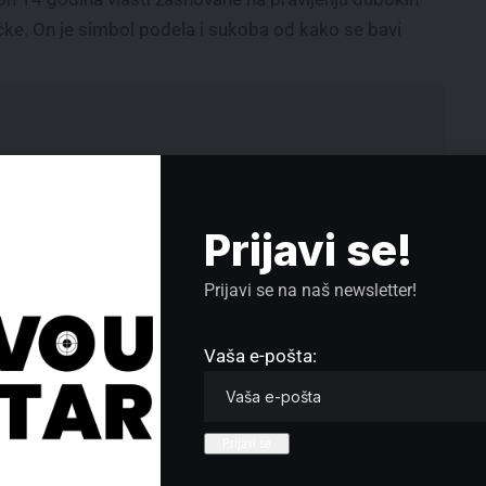
zičke. On je simbol podela i sukoba od kako se bavi
Prijavi se!
Prijavi se na naš newsletter!
Vaša e-pošta:
i samo neko kod koga se, kako je rekao, razvio
strani. Što se mene tiče, o pomilovanju će možda, samo