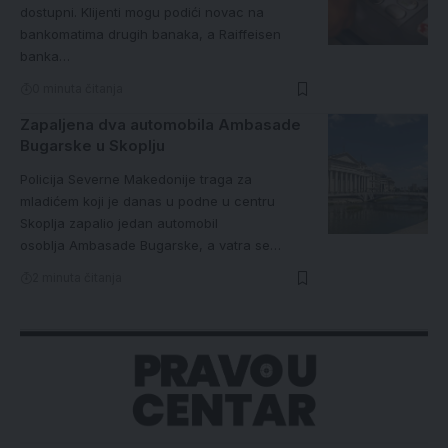
dostupni. Klijenti mogu podići novac na
bankomatima drugih banaka, a Raiffeisen
banka…
0 minuta čitanja
Zapaljena dva automobila Ambasade
Bugarske u Skoplju
Policija Severne Makedonije traga za
mladićem koji je danas u podne u centru
Skoplja zapalio jedan automobil
osoblja Ambasade Bugarske, a vatra se…
2 minuta čitanja