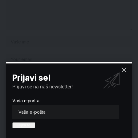
Prijavi se!
Prijavi se na naš newsletter!
Sačuvaj moje ime, e-poštu i veb mesto u ovom pregledaču veba za
sledeći put kada komentarišem.
Vaša e-pošta:
Izbor redakcije