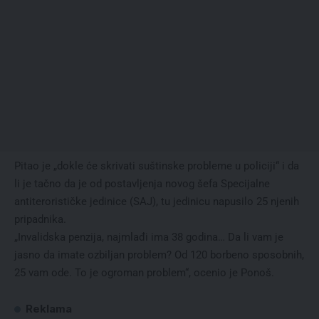
Pitao je „dokle će skrivati suštinske probleme u policiji“ i da
li je tačno da je od postavljenja novog šefa Specijalne
antiterorističke jedinice (SAJ), tu jedinicu napusilo 25 njenih
pripadnika.
„Invalidska penzija, najmlađi ima 38 godina… Da li vam je
jasno da imate ozbiljan problem? Od 120 borbeno sposobnih,
25 vam ode. To je ogroman problem“, ocenio je Ponoš.
Reklama