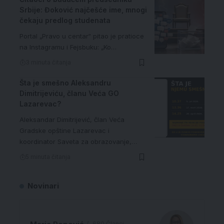
Srbije: Đoković najčešće ime, mnogi
čekaju predlog studenata
Portal „Pravo u centar“ pitao je pratioce
na Instagramu i Fejsbuku: „Ko…
3 minuta čitanja
Šta je smešno Aleksandru
Dimitrijeviću, članu Veća GO
Lazarevac?
Aleksandar Dimitrijević, član Veća
Gradske opštine Lazarevac i
koordinator Saveta za obrazovanje,…
5 minuta čitanja
Novinari
680 Članci