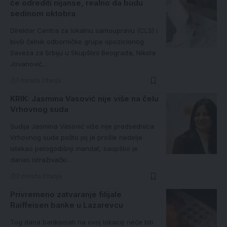
će odrediti nijanse, realno da budu
sedinom oktobra
Direktor Centra za lokalnu samoupravu (CLS) i
bivši čelnik odborničke grupe opozicionog
Saveza za Srbiju u Skupštini Beograda, Nikola
Jovanović…
1 minuta čitanja
KRIK: Jasmina Vasović nije više na čelu
Vrhovnog suda
Sudija Jasmina Vasović više nije predsednica
Vrhovnog suda pošto joj je prošle nedelje
istekao petogodišnji mandat, saopštio je
danas istraživački…
2 minuta čitanja
Privremeno zatvaranje filijale
Raiffeisen banke u Lazarevcu
Tog dana bankomati na ovoj lokaciji neće biti