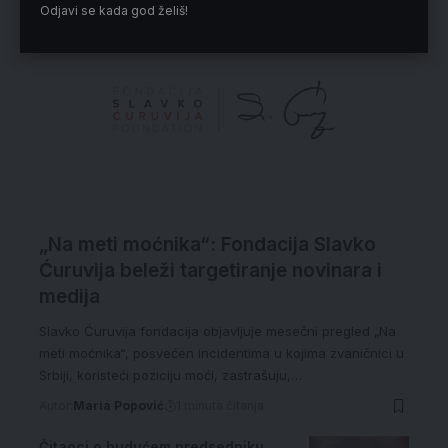
Odjavi se kada god želiš!
„Na meti moćnika“: Fondacija Slavko
Ćuruvija beleži targetiranje novinara i
medija
Slavko Ćuruvija fondacija objavljuje mesečni pregled „Na
meti moćnika“, posvećen incidentima u kojima zvaničnici u
Srbiji, koristeći poziciju moći, zastrašuju,…
Autor:
Maria Popović
1 minuta čitanja
Čitaoci o budućem predsedniku