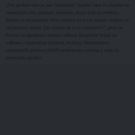
„Ove godine vam je pao helikopter, ‘Gazela’ vam se ulupala na
trenažnom letu, potpuno uništena, dvoje ljudi povređeno.
Krijete to od javnosti. Pola miliona evra ste slupali i krijete to
od javnosti Srbije. Zar mislite da je to normalno?“, pitao je
Ponoš na današnjoj sednici Odbora Skupštine Srbije za
odbranu i unutrašnje poslove, na kojoj Ministarstvo
unutrašnjih poslova (MUP) predstavlja izveštaj o radu za
prethodnu godinu.