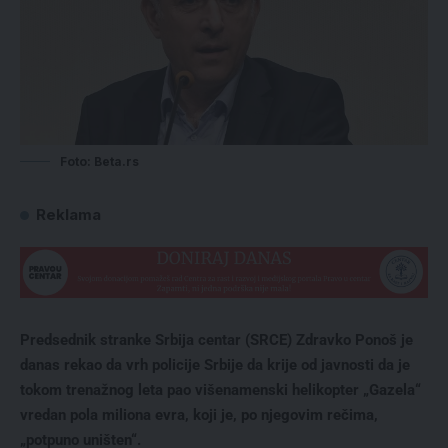
Foto: Beta.rs
Reklama
Predsednik stranke Srbija centar (SRCE) Zdravko Ponoš je
danas rekao da vrh policije Srbije da krije od javnosti da je
tokom trenažnog leta pao višenamenski helikopter „Gazela“
vredan pola miliona evra, koji je, po njegovim rečima,
„potpuno uništen“.