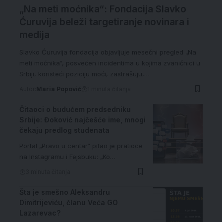
„Na meti moćnika“: Fondacija Slavko
Ćuruvija beleži targetiranje novinara i
medija
Slavko Ćuruvija fondacija objavljuje mesečni pregled „Na
meti moćnika“, posvećen incidentima u kojima zvaničnici u
Srbiji, koristeći poziciju moći, zastrašuju,…
Autor:
Maria Popović
1 minuta čitanja
Čitaoci o budućem predsedniku
Srbije: Đoković najčešće ime, mnogi
čekaju predlog studenata
Portal „Pravo u centar“ pitao je pratioce
na Instagramu i Fejsbuku: „Ko…
3 minuta čitanja
Šta je smešno Aleksandru
Dimitrijeviću, članu Veća GO
Lazarevac?