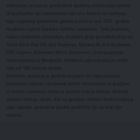
elaborata, za koji su predviđena dodatna istraživanja terena.
Ovaj projekat za Lazarevčane nije nov. Radovi na uređenju
trga i izgradnji podzemne garaže počeli su još 2021. godine
na platou ispred Gradske opštine Lazarevac. Tada je posao,
nakon tenderske procedure, dodeljen grupi ponuđača koju su
činile firme Rad GM doo Kruševac, Morava IN doo Kruševac,
PZP Valjevo, Kleemann liftovi Šimanovci i Energoprojekt
visokogradnja iz Beograda. Vrednost ugovora bila je nešto
niža od 180 miliona dinara.
Međutim, projekat je godinama pratio niz nepoznanica,
probijanje rokova i izostanak jasnih informacija za građane.
U centru Lazarevca ostao je prostor koji je trebalo da bude
završen mnogo ranije, dok su građani, umesto funkcionalnog
trga i garaže, godinama gledali gradilište čiji se kraj nije
nazirao.