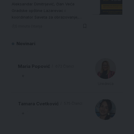
Aleksandar Dimitrijević, član Veća
Gradske opštine Lazarevac i
koordinator Saveta za obrazovanje,…
5 minuta čitanja
Novinari
Maria Popović
672 Članci
Urednica
Tamara Cvetković
575 Članci