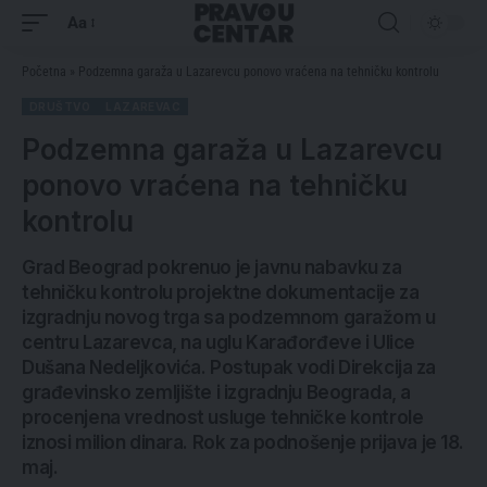
Aa
Početna
»
Podzemna garaža u Lazarevcu ponovo vraćena na tehničku kontrolu
DRUŠTVO
LAZAREVAC
Podzemna garaža u Lazarevcu
ponovo vraćena na tehničku
kontrolu
Grad Beograd pokrenuo je javnu nabavku za
tehničku kontrolu projektne dokumentacije za
izgradnju novog trga sa podzemnom garažom u
centru Lazarevca, na uglu Karađorđeve i Ulice
Dušana Nedeljkovića. Postupak vodi Direkcija za
građevinsko zemljište i izgradnju Beograda, a
procenjena vrednost usluge tehničke kontrole
iznosi milion dinara. Rok za podnošenje prijava je 18.
maj.