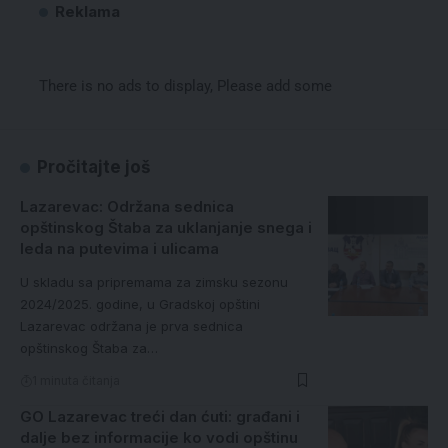
Reklama
There is no ads to display, Please add some
Pročitajte još
Lazarevac: Održana sednica
opštinskog Štaba za uklanjanje snega i
leda na putevima i ulicama
U skladu sa pripremama za zimsku sezonu
2024/2025. godine, u Gradskoj opštini
Lazarevac održana je prva sednica
opštinskog Štaba za…
1 minuta čitanja
GO Lazarevac treći dan ćuti: građani i
dalje bez informacije ko vodi opštinu