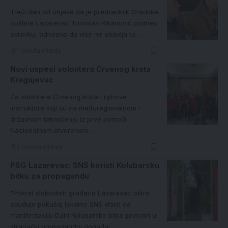
Treći dan od objava da je predsednik Gradske
opštine Lazarevac Tomislav Rikanović podneo
ostavku, odnosno da više ne obavlja tu…
1 minuta čitanja
Novi uspesi volontera Crvenog krsta
Kragujevac
Za volontere Crvenog krsta i njihove
instruktore koji su na međuregionalnom i
državnom takmičenju iz prve pomoći i
Nacionalnom otvorenom…
2 minuta čitanja
PSG Lazarevac: SNS koristi Kolubarsku
bitku za propagandu
"Pokret slobodnih građana Lazarevac oštro
osuđuje pokušaj lokalne SNS vlasti da
manifestaciju Dani Kolubarske bitke pretvori u
stranački propagandni događaj.…