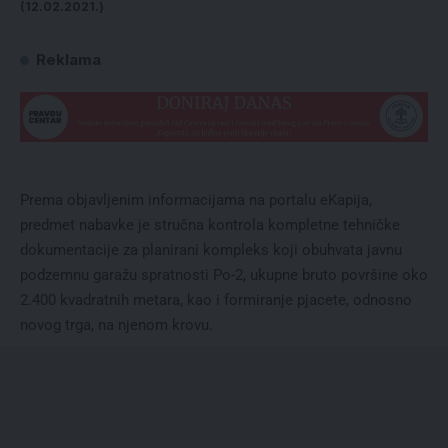
(12.02.2021.)
Reklama
Prema objavljenim informacijama na portalu
eKapija
,
predmet nabavke je stručna kontrola kompletne tehničke
dokumentacije za planirani kompleks koji obuhvata javnu
podzemnu garažu spratnosti Po-2, ukupne bruto površine oko
2.400 kvadratnih metara, kao i formiranje pjacete, odnosno
novog trga, na njenom krovu.