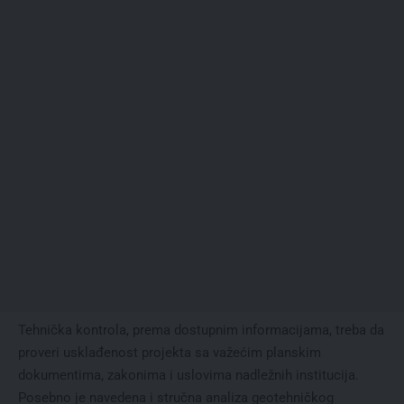
Tehnička kontrola, prema dostupnim informacijama, treba da
proveri usklađenost projekta sa važećim planskim
dokumentima, zakonima i uslovima nadležnih institucija.
Posebno je navedena i stručna analiza geotehničkog