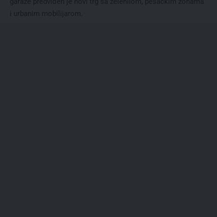
garaže predviđen je novi trg sa zelenilom, pešačkim zonama
i urbanim mobilijarom.