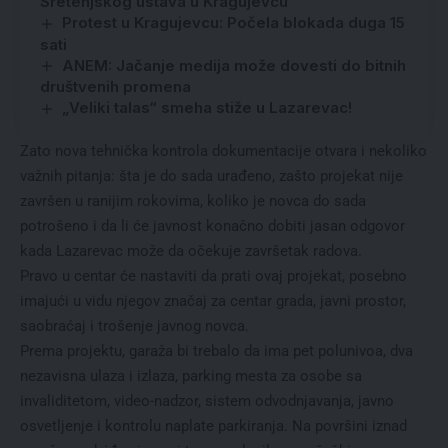
Sretenjskog ustava u Kragujevcu
Protest u Kragujevcu: Počela blokada duga 15
sati
ANEM: Jačanje medija može dovesti do bitnih
društvenih promena
„Veliki talas“ smeha stiže u Lazarevac!
Zato nova tehnička kontrola dokumentacije otvara i nekoliko
važnih pitanja: šta je do sada urađeno, zašto projekat nije
završen u ranijim rokovima, koliko je novca do sada
potrošeno i da li će javnost konačno dobiti jasan odgovor
kada Lazarevac može da očekuje završetak radova.
Pravo u centar će nastaviti da prati ovaj projekat, posebno
imajući u vidu njegov značaj za centar grada, javni prostor,
saobraćaj i trošenje javnog novca.
Prema projektu, garaža bi trebalo da ima pet polunivoa, dva
nezavisna ulaza i izlaza, parking mesta za osobe sa
invaliditetom, video-nadzor, sistem odvodnjavanja, javno
osvetljenje i kontrolu naplate parkiranja. Na površini iznad