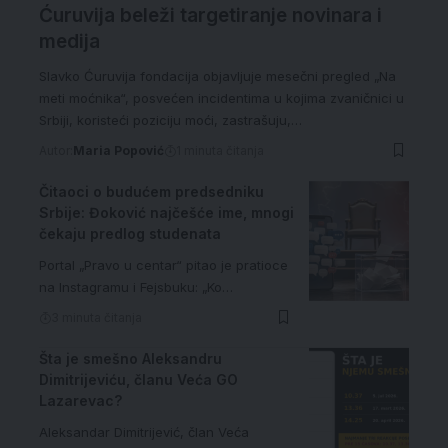
Ćuruvija beleži targetiranje novinara i
medija
Slavko Ćuruvija fondacija objavljuje mesečni pregled „Na
meti moćnika“, posvećen incidentima u kojima zvaničnici u
Srbiji, koristeći poziciju moći, zastrašuju,…
Autor:
Maria Popović
1 minuta čitanja
Čitaoci o budućem predsedniku
Srbije: Đoković najčešće ime, mnogi
čekaju predlog studenata
Portal „Pravo u centar“ pitao je pratioce
na Instagramu i Fejsbuku: „Ko…
3 minuta čitanja
Šta je smešno Aleksandru
Dimitrijeviću, članu Veća GO
Lazarevac?
Aleksandar Dimitrijević, član Veća