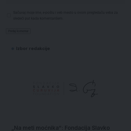
Sačuvaj moje ime, e-poštu i veb mesto u ovom pregledaču veba za
sledeći put kada komentarišem.
Izbor redakcije
„Na meti moćnika“: Fondacija Slavko