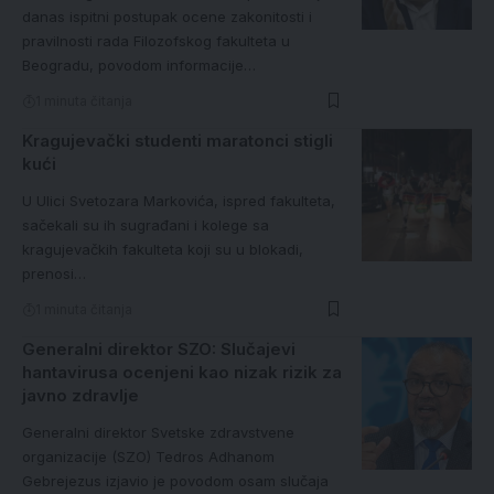
danas ispitni postupak ocene zakonitosti i
pravilnosti rada Filozofskog fakulteta u
Beogradu, povodom informacije…
1 minuta čitanja
Kragujevački studenti maratonci stigli
kući
U Ulici Svetozara Markovića, ispred fakulteta,
sačekali su ih sugrađani i kolege sa
kragujevačkih fakulteta koji su u blokadi,
prenosi…
1 minuta čitanja
Generalni direktor SZO: Slučajevi
hantavirusa ocenjeni kao nizak rizik za
javno zdravlje
Generalni direktor Svetske zdravstvene
organizacije (SZO) Tedros Adhanom
Gebrejezus izjavio je povodom osam slučaja