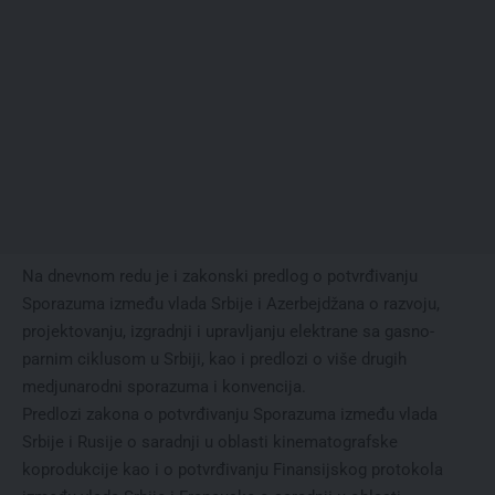
Na dnevnom redu je i zakonski predlog o potvrđivanju
Sporazuma između vlada Srbije i Azerbejdžana o razvoju,
projektovanju, izgradnji i upravljanju elektrane sa gasno-
parnim ciklusom u Srbiji, kao i predlozi o više drugih
medjunarodni sporazuma i konvencija.
Predlozi zakona o potvrđivanju Sporazuma između vlada
Srbije i Rusije o saradnji u oblasti kinematografske
koprodukcije kao i o potvrđivanju Finansijskog protokola