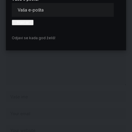
Nema komentara
Vaša adresa e-pošte neće biti objavljena.
Neophodna polja su označena
*
Odjavi se kada god želiš!