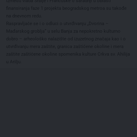
između vlada Srbije i Francuske o saradnji u oblasti
finansiranja faze 1 projekta beogradskog metroa su takođe
na dnevnom redu.
Raspravljaće se i o odluci o utvrđivanju „Dvorina –
Mađarskog groblja“ u selu Banja za nepokretno kulturno
dobro – arheološko nalazište od izuzetnog značaja kao i o
utvrđivanju mera zaštite, granica zaštićene okoline i mera
zaštite zaštićene okoline spomenika kulture Crkva sv. Ahilija
u Arilju.