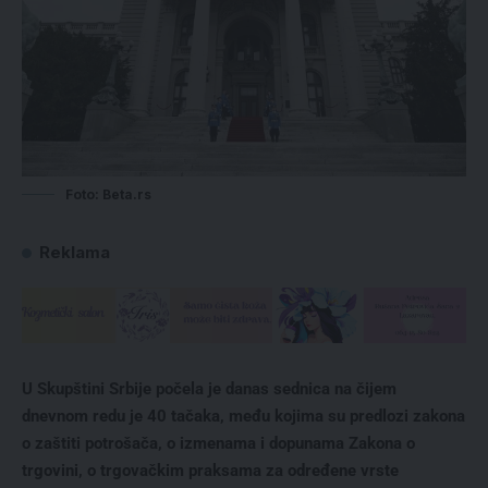
Foto: Beta.rs
Reklama
U Skupštini Srbije počela je danas sednica na čijem
dnevnom redu je 40 tačaka, među kojima su predlozi zakona
o zaštiti potrošača, o izmenama i dopunama Zakona o
trgovini, o trgovačkim praksama za određene vrste