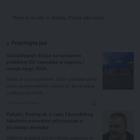
There is no ads to display, Please add some
Pročitajte još
Usklađivanje Srbije sa spoljnom
politikom EU najmanje u regionu i
manje nego 2025.
Srbija se u prvoj polovini 2026. uskladila sa 60
odsto spoljnopolitičkih odluka EU što je manje
u odnosu na 2025,…
3 minuta čitanja
Pašalić: Postupak o radu Filozofskog
fakulteta povodom informacije o
stradanju devojke
Zaštitnik građana Zoran Pašalić pokrenuo je