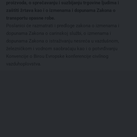
proizvoda, o sprečavanju i suzbijanju trgovine ljudima i
zaštiti žrtava kao i o izmenama i dopunama Zakona o
transportu opasne robe.
Poslanici će razmatrati i predloge zakona o izmenama i
dopunama Zakona o carinskoj službi, o izmenama i
dopunama Zakona o istraživanju nesreća u vazdušnom,
železničkom i vodnom saobraćaju kao i o potvrđivanju
Konvencije o Birou Evropske konferencije civilnog
vazduhoplovstva.