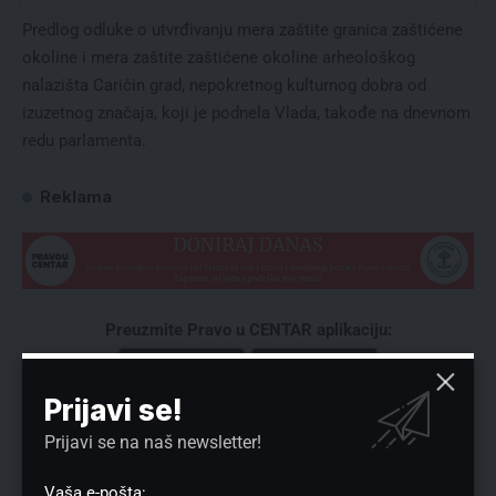
Predlog odluke o utvrđivanju mera zaštite granica zaštićene
okoline i mera zaštite zaštićene okoline arheološkog
nalazišta Caričin grad, nepokretnog kulturnog dobra od
izuzetnog značaja, koji je podnela Vlada, takođe na dnevnom
redu parlamenta.
Reklama
Preuzmite Pravo u CENTAR aplikaciju:
Prijavi se!
Prijavi se na naš newsletter!
Vaša e-pošta: