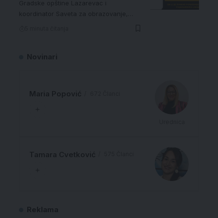
Gradske opštine Lazarevac i
koordinator Saveta za obrazovanje,…
5 minuta čitanja
Novinari
Maria Popović
672 Članci
Urednica
Tamara Cvetković
575 Članci
Reklama