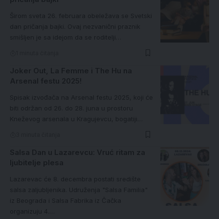
Širom sveta 26. februara obeležava se Svetski
dan pričanja bajki. Ovaj nezvanični praznik
smišljen je sa idejom da se roditelji…
1 minuta čitanja
Joker Out, La Femme i The Hu na
Arsenal festu 2025!
Spisak izvođača na Arsenal festu 2025, koji će
biti održan od 26. do 28. juna u prostoru
Kneževog arsenala u Kragujevcu, bogatiji…
3 minuta čitanja
Salsa Dan u Lazarevcu: Vruć ritam za
ljubitelje plesa
Lazarevac će 8. decembra postati središte
salsa zaljubljenika. Udruženja "Salsa Familia"
iz Beograda i Salsa Fabrika iz Čačka
organizuju 4.…