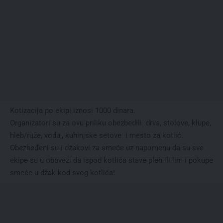
Kotizacija po ekipi iznosi 1000 dinara.
Organizatori su za ovu priliku obezbedili drva, stolove, klupe,
hleb/ruže, vodu,, kuhinjske setove i mesto za kotlić.
Obezbeđeni su i džakovi za smeće uz napomenu da su sve
ekipe su u obavezi da ispod kotlića stave pleh ili lim i pokupe
smeće u džak kod svog kotlića!