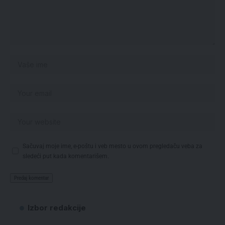
Sačuvaj moje ime, e-poštu i veb mesto u ovom pregledaču veba za
sledeći put kada komentarišem.
Izbor redakcije