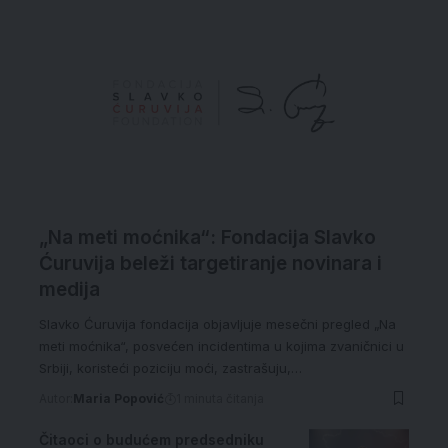
„Na meti moćnika“: Fondacija Slavko
Ćuruvija beleži targetiranje novinara i
medija
Slavko Ćuruvija fondacija objavljuje mesečni pregled „Na
meti moćnika“, posvećen incidentima u kojima zvaničnici u
Srbiji, koristeći poziciju moći, zastrašuju,…
Autor:
Maria Popović
1 minuta čitanja
Čitaoci o budućem predsedniku