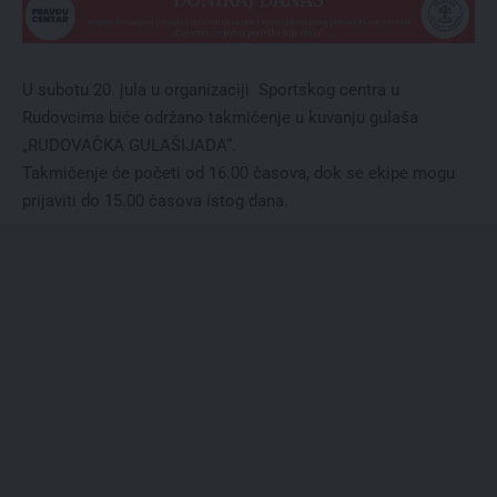
U subotu 20. jula u organizaciji Sportskog centra u
Rudovcima biće održano takmičenje u kuvanju gulaša
„RUDOVAČKA GULAŠIJADA“.
Takmičenje će početi od 16.00 časova, dok se ekipe mogu
prijaviti do 15.00 časova istog dana.