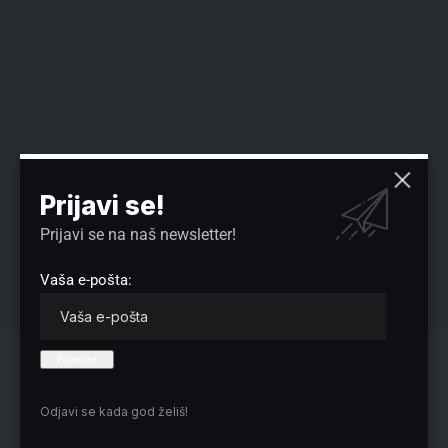
Prijavi se!
Prijavi se na naš newsletter!
Vaša e-pošta:
INFO, KONTAKT I PRIJAVA:
SAŠA: 063/ 7286 – 268.
Odjavi se kada god želiš!
Reklama