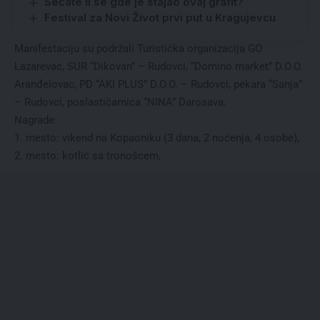
Sećate li se gde je stajao ovaj grafit?
Festival za Novi Život prvi put u Kragujevcu
Manifestaciju su podržali Turistička organizacija GO
Lazarevac, SUR “Dikovan” – Rudovci, “Domino market” D.O.O.
Aranđelovac, PD “AKI PLUS” D.O.O. – Rudovci, pekara “Sanja”
– Rudovci, poslastičarnica “NINA” Darosava.
Nagrade:
1. mesto: vikend na Kopaoniku (3 dana, 2 noćenja, 4 osobe),
2. mesto: kotlić sa tronošcem,