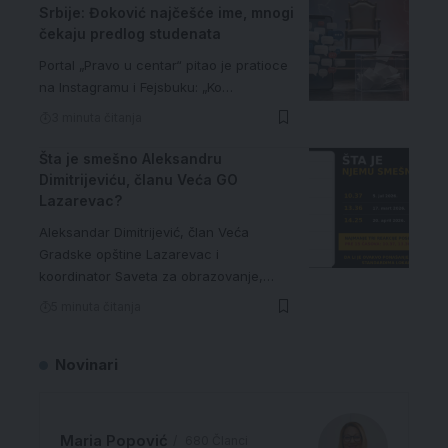
Srbije: Đoković najčešće ime, mnogi
čekaju predlog studenata
Portal „Pravo u centar“ pitao je pratioce
na Instagramu i Fejsbuku: „Ko…
3 minuta čitanja
Šta je smešno Aleksandru
Dimitrijeviću, članu Veća GO
Lazarevac?
Aleksandar Dimitrijević, član Veća
Gradske opštine Lazarevac i
koordinator Saveta za obrazovanje,…
5 minuta čitanja
Novinari
Maria Popović
680 Članci