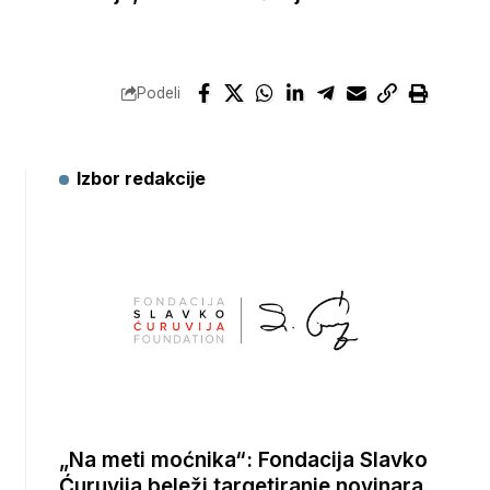
Podeli
Izbor redakcije
„Na meti moćnika“: Fondacija Slavko
Ćuruvija beleži targetiranje novinara