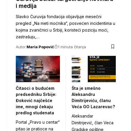
i medija
Slavko Ćuruvija fondacija objavljuje mesečni
pregled „Na meti moćnika“, posvećen incidentima u
kojima zvaničnici u Srbiji, koristeći poziciju moći,
zastrašuju,…
Autor:
Maria Popović
1 minuta čitanja
Čitaoci o budućem
Šta je smešno
predsedniku Srbije:
Aleksandru
Đoković najčešće
Dimitrijeviću, članu
ime, mnogi čekaju
Veća GO Lazarevac?
predlog studenata
Aleksandar
Portal „Pravo u centar“
Dimitrijević, član Veća
pitao je pratioce na
Gradske opštine