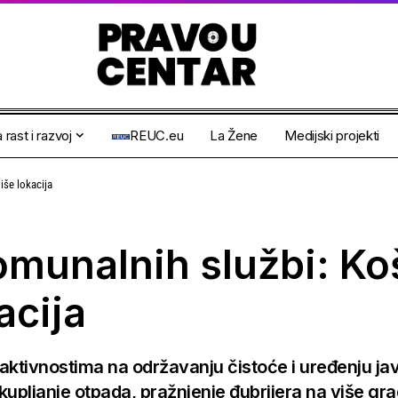
 rast i razvoj
REUC.eu
La Žene
Medijski projekti
iše lokacija
komunalnih službi: Ko
acija
ktivnostima na održavanju čistoće i uređenju jav
akupljanje otpada, pražnjenje đubrijera na više gra