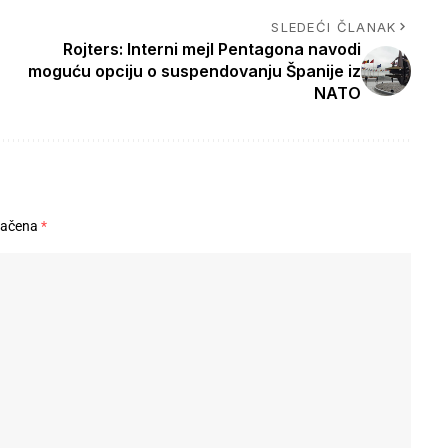
SLEDEĆI ČLANAK
Rojters: Interni mejl Pentagona navodi
moguću opciju o suspendovanju Španije iz
NATO
načena
*