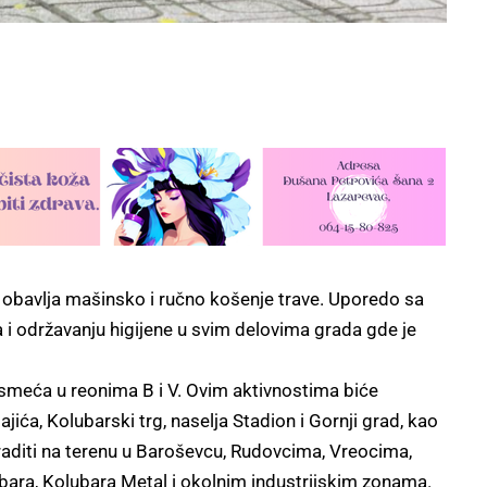
 obavlja mašinsko i ručno košenje trave. Uporedo sa
a i održavanju higijene u svim delovima grada gde je
meća u reonima B i V. Ovim aktivnostima biće
jića, Kolubarski trg, naselja Stadion i Gornji grad, kao
raditi na terenu u Baroševcu, Rudovcima, Vreocima,
ubara, Kolubara Metal i okolnim industrijskim zonama.