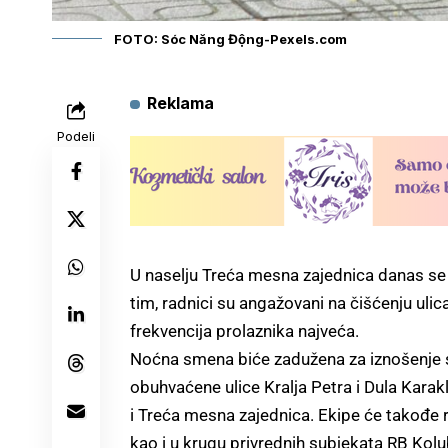
FOTO: Sóc Năng Động-Pexels.com
Reklama
Podeli
U naselju Treća mesna zajednica danas se
tim, radnici su angažovani na čišćenju ulic
frekvencija prolaznika najveća.
Noćna smena biće zadužena za iznošenje s
obuhvaćene ulice Kralja Petra i Dula Karakla
i Treća mesna zajednica. Ekipe će takođe 
kao i u krugu privrednih subjekata RB Kol