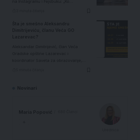
na Instagramu i Fejsbuku: „Ko…
3 minuta čitanja
Šta je smešno Aleksandru
Dimitrijeviću, članu Veća GO
Lazarevac?
Aleksandar Dimitrijević, član Veća
Gradske opštine Lazarevac i
koordinator Saveta za obrazovanje,…
5 minuta čitanja
Novinari
Maria Popović
680 Članci
Urednica