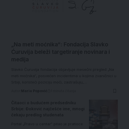
„Na meti moćnika“: Fondacija Slavko
Ćuruvija beleži targetiranje novinara i
medija
Slavko Ćuruvija fondacija objavljuje mesečni pregled „Na
meti moćnika“, posvećen incidentima u kojima zvaničnici u
Srbiji, koristeći poziciju moći, zastrašuju,…
Autor:
Maria Popović
1 minuta čitanja
Čitaoci o budućem predsedniku
Srbije: Đoković najčešće ime, mnogi
čekaju predlog studenata
Portal „Pravo u centar“ pitao je pratioce