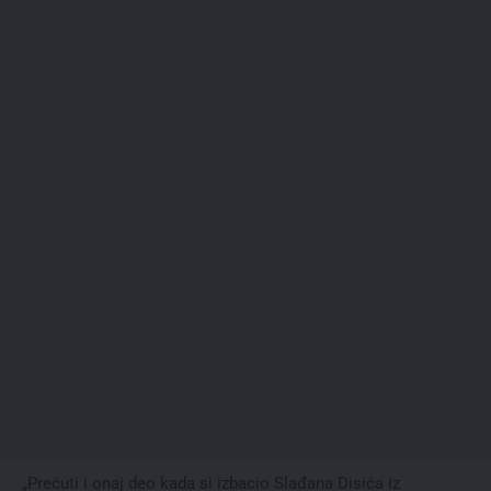
„Prećuti i onaj deo kada si izbacio Slađana Disića iz