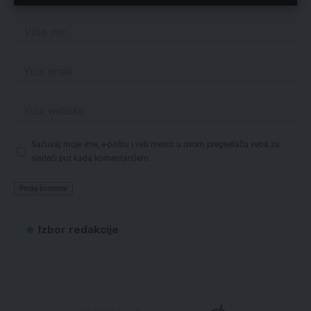
Sačuvaj moje ime, e-poštu i veb mesto u ovom pregledaču veba za
sledeći put kada komentarišem.
Izbor redakcije