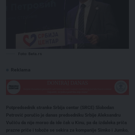
Foto: Beta.rs
Reklama
Potpredsednik stranke Srbija centar (SRCE) Slobodan
Petrović poručio je danas predsedniku Srbije Aleksandru
Vučiću da nije morao da ide čak u Kinu, pa da izdaleka priča
prazne priče i tobože se sekira za kompanije Simko i Jumko,