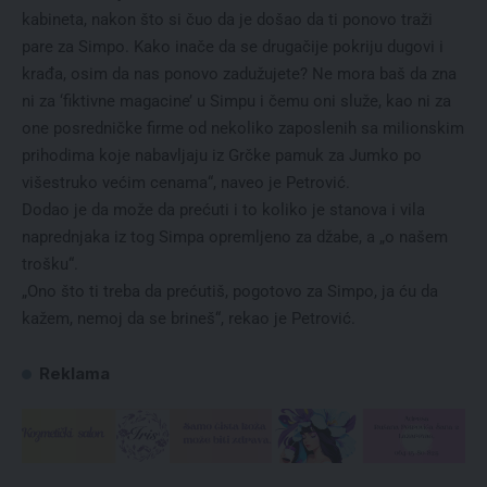
kabineta, nakon što si čuo da je došao da ti ponovo traži
pare za Simpo. Kako inače da se drugačije pokriju dugovi i
krađa, osim da nas ponovo zadužujete? Ne mora baš da zna
ni za ‘fiktivne magacine’ u Simpu i čemu oni služe, kao ni za
one posredničke firme od nekoliko zaposlenih sa milionskim
prihodima koje nabavljaju iz Grčke pamuk za Jumko po
višestruko većim cenama“, naveo je Petrović.
Dodao je da može da prećuti i to koliko je stanova i vila
naprednjaka iz tog Simpa opremljeno za džabe, a „o našem
trošku“.
„Ono što ti treba da prećutiš, pogotovo za Simpo, ja ću da
kažem, nemoj da se brineš“, rekao je Petrović.
Reklama