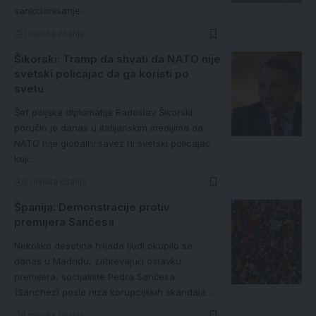
sankcionisanje…
1 minuta čitanja
Šikorski: Tramp da shvati da NATO nije
svetski policajac da ga koristi po
svetu
Šef poljske diplomatije Radoslav Šikorski
poručio je danas u italijanskim medijima da
NATO nije globalni savez ni svetski policajac
koji…
3 minuta čitanja
Španija: Demonstracije protiv
premijera Sančesa
Nekoliko desetina hiljada ljudi okupilo se
danas u Madridu, zahtevajući ostavku
premijera, socijaliste Pedra Sančesa
(Sanchez) posle niza korupcijskih skandala…
1 minuta čitanja