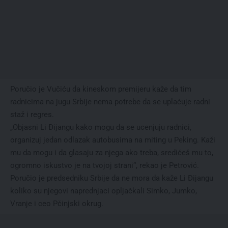
Poručio je Vučiću da kineskom premijeru kaže da tim
radnicima na jugu Srbije nema potrebe da se uplaćuje radni
staž i regres.
„Objasni Li Đijangu kako mogu da se ucenjuju radnici,
organizuj jedan odlazak autobusima na miting u Peking. Kaži
mu da mogu i da glasaju za njega ako treba, sredićeš mu to,
ogromno iskustvo je na tvojoj strani“, rekao je Petrović.
Poručio je predsedniku Srbije da ne mora da kaže Li Đijangu
koliko su njegovi naprednjaci opljačkali Simko, Jumko,
Vranje i ceo Pčinjski okrug.