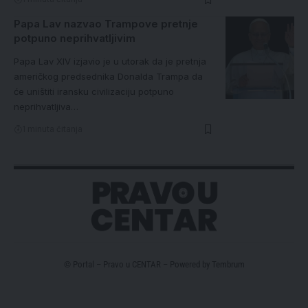
Papa Lav nazvao Trampove pretnje
potpuno neprihvatljivim
Papa Lav XIV izjavio je u utorak da je pretnja
američkog predsednika Donalda Trampa da
će uništiti iransku civilizaciju potpuno
neprihvatljiva…
1 minuta čitanja
© Portal – Pravo u CENTAR – Powered by
Tembrum