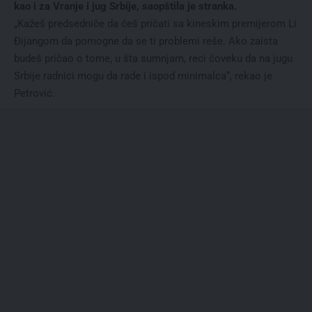
kao i za Vranje i jug Srbije, saopštila je stranka.
„Kažeš predsedniče da ćeš pričati sa kineskim premijerom Li
Đijangom da pomogne da se ti problemi reše. Ako zaista
budeš pričao o tome, u šta sumnjam, reci čoveku da na jugu
Srbije radnici mogu da rade i ispod minimalca“, rekao je
Petrović.