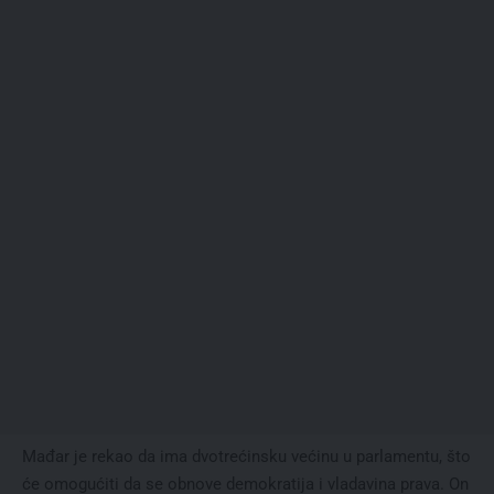
Mađar je rekao da ima dvotrećinsku većinu u parlamentu, što
će omogućiti da se obnove demokratija i vladavina prava. On