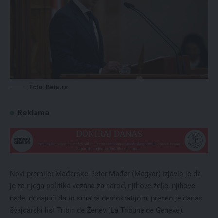
Foto: Beta.rs
Reklama
Novi premijer Mađarske Peter Mađar (Magyar) izjavio je da
je za njega politika vezana za narod, njihove želje, njihove
nade, dodajući da to smatra demokratijom, preneo je danas
švajcarski list Tribin de Ženev (La Tribune de Geneve).