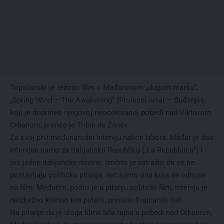
Topolanski je režirao film o Mađarovom „dugom maršu“,
„Spring Wind – The Awakening“ (Prolećni vetar – Buđenje),
koji je doprineo njegovoj neočekivanoj pobedi nad Viktorom
Orbanom, preneo je Tribin de Ženev.
Za svoj prvi međunarodni intervju nakon izbora, Mađar je dao
intervjue samo za italijansku Republiku („La Repubblica“) i
još jedne italijanske novine. Izričito je zatražio da se ne
postavljaju politička pitanja, već samo ona koja se odnose
na film. Međutim, pošto je u pitanju politički film, intervju je
neizbežno krenuo tim putem, prenosi švajcarski list.
Na pitanje da je uloga filma bila tajna u pobedi nad Orbanom,