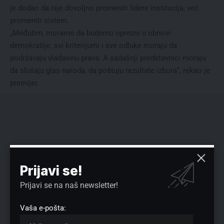
je dodao da nije dovoljno promeniti lidere institucija, već
promeniti sistem.
„Međutim, moramo da budemo oprezni u obnovi
demokratije: svi kriterijumi i sve odluke moraju da
podržavaju vladavinu prava. A sadašnji predstavnici moraju
da slušaju glas naroda, da poštuju rezultate izbora“, rekao je
premijer.
Prijavi se!
Prijavi se na naš newsletter!
Vaša e-pošta: