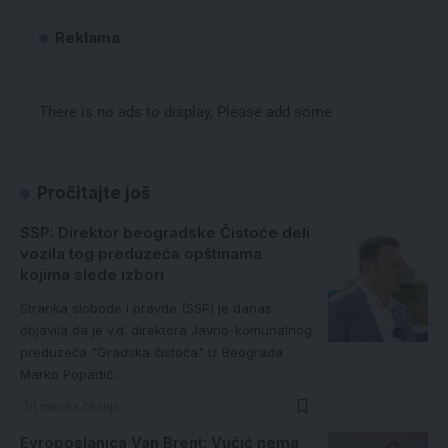
Reklama
There is no ads to display, Please add some
Pročitajte još
SSP: Direktor beogradske Čistoće deli
vozila tog preduzeća opštinama
kojima slede izbori
Stranka slobode i pravde (SSP) je danas
objavila da je v.d. direktora Javno-komunalnog
preduzeća "Gradska čistoća" iz Beograda
Marko Popadić…
1 minuta čitanja
Evroposlanica Van Brent: Vučić nema