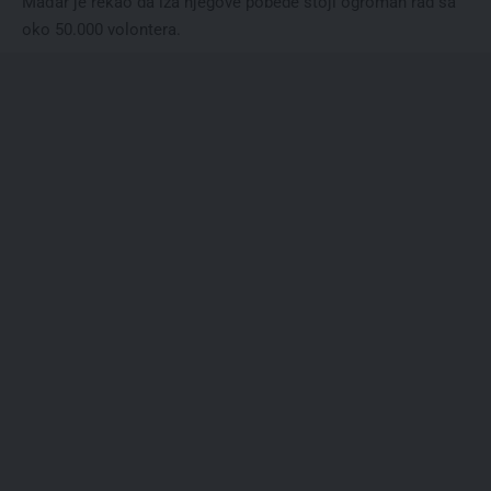
Mađar je rekao da iza njegove pobede stoji ogroman rad sa
oko 50.000 volontera.