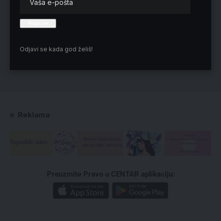
Odjavi se kada god želiš!
Reklama
Preuzmite Pravo u CENTAR aplikaciju: