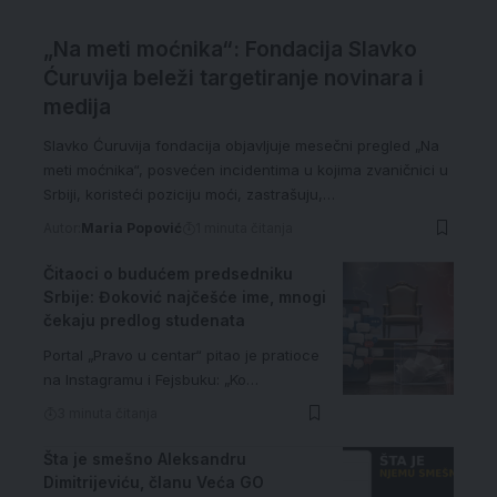
„Na meti moćnika“: Fondacija Slavko
Ćuruvija beleži targetiranje novinara i
medija
Slavko Ćuruvija fondacija objavljuje mesečni pregled „Na
meti moćnika“, posvećen incidentima u kojima zvaničnici u
Srbiji, koristeći poziciju moći, zastrašuju,…
Autor:
Maria Popović
1 minuta čitanja
Čitaoci o budućem predsedniku
Srbije: Đoković najčešće ime, mnogi
čekaju predlog studenata
Portal „Pravo u centar“ pitao je pratioce
na Instagramu i Fejsbuku: „Ko…
3 minuta čitanja
Šta je smešno Aleksandru
Dimitrijeviću, članu Veća GO