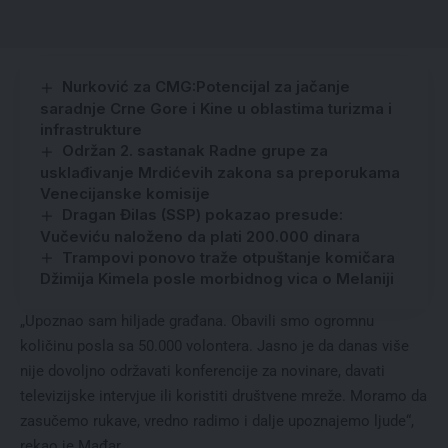
Nurković za CMG:Potencijal za jačanje
saradnje Crne Gore i Kine u oblastima turizma i
infrastrukture
Održan 2. sastanak Radne grupe za
usklađivanje Mrdićevih zakona sa preporukama
Venecijanske komisije
Dragan Đilas (SSP) pokazao presude:
Vučeviću naloženo da plati 200.000 dinara
Trampovi ponovo traže otpuštanje komičara
Džimija Kimela posle morbidnog vica o Melaniji
„Upoznao sam hiljade građana. Obavili smo ogromnu
količinu posla sa 50.000 volontera. Jasno je da danas više
nije dovoljno održavati konferencije za novinare, davati
televizijske intervjue ili koristiti društvene mreže. Moramo da
zasučemo rukave, vredno radimo i dalje upoznajemo ljude“,
rekao je Mađar.