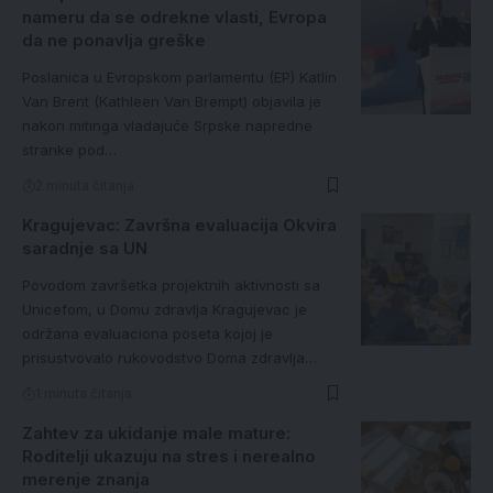
nameru da se odrekne vlasti, Evropa
da ne ponavlja greške
Poslanica u Evropskom parlamentu (EP) Katlin
Van Brent (Kathleen Van Brempt) objavila je
nakon mitinga vladajuće Srpske napredne
stranke pod…
2 minuta čitanja
Kragujevac: Završna evaluacija Okvira
saradnje sa UN
Povodom završetka projektnih aktivnosti sa
Unicefom, u Domu zdravlja Kragujevac je
održana evaluaciona poseta kojoj je
prisustvovalo rukovodstvo Doma zdravlja…
1 minuta čitanja
Zahtev za ukidanje male mature:
Roditelji ukazuju na stres i nerealno
merenje znanja