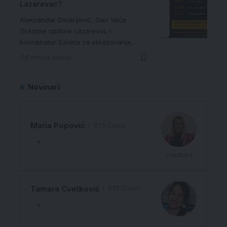
Lazarevac?
Aleksandar Dimitrijević, član Veća
Gradske opštine Lazarevac i
koordinator Saveta za obrazovanje,…
5 minuta čitanja
Novinari
Maria Popović
676 Članci
Urednica
Tamara Cvetković
575 Članci