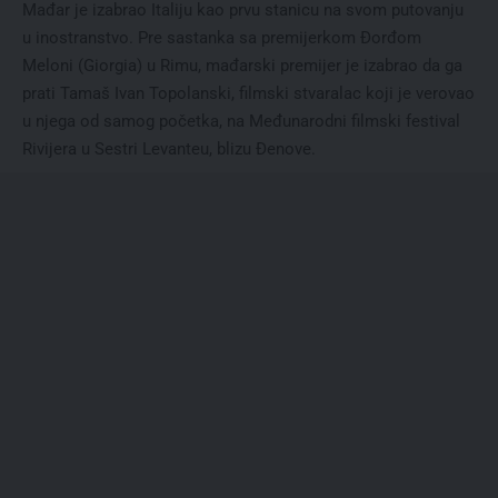
Mađar je izabrao Italiju kao prvu stanicu na svom putovanju
u inostranstvo. Pre sastanka sa premijerkom Đorđom
Meloni (Giorgia) u Rimu, mađarski premijer je izabrao da ga
prati Tamaš Ivan Topolanski, filmski stvaralac koji je verovao
u njega od samog početka, na Međunarodni filmski festival
Rivijera u Sestri Levanteu, blizu Đenove.