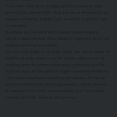
On je rekao da je da je za njega „politika vezana za ljude,
njihove želje, njihove nade. To je ono što je demokratija, a u
mnogim zemljama, građani, ljudi, su nestali iz politike, iako
su najvažniji“.
Na pitanje da li će bivše vlasti poslati u zatvor kako to
navodi u dokumentarnu filmu, Mađar je odgovorio da to nije
njegova, već uloga pravosuđa.
„To nije moja uloga. To je uloga sudija. Ono što možemo da
uradimo, ili bolje rečeno, ono što imamo odgovornost da
uradimo, jeste da vratimo nezavisnost pravosuđa, možda
stvorimo nove antikorupcijske organe i uvedemo Mađarsku
u Evropsku kancelariju za borbu protiv prevara. Ali nije na
političaru ili premijeru da nekoga pošalje u zatvor. Naravno,
ja savršeno dobro znam šta sam rekao, znam šta Mađari
očekuju od mene“, rekao je novi premijer.