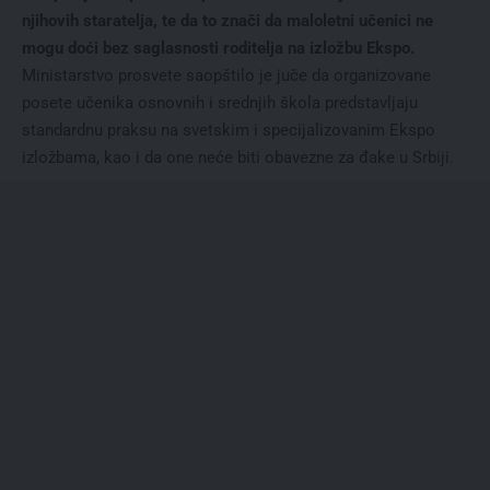
njihovih staratelja, te da to znači da maloletni učenici ne
mogu doći bez saglasnosti roditelja na izložbu Ekspo.
Ministarstvo prosvete saopštilo je juče da organizovane
posete učenika osnovnih i srednjih škola predstavljaju
standardnu praksu na svetskim i specijalizovanim Ekspo
izložbama, kao i da one neće biti obavezne za đake u Srbiji.