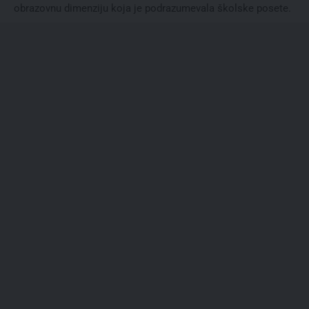
obrazovnu dimenziju koja je podrazumevala školske posete.