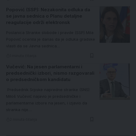
Popović (SSP): Nezakonita odluka da
se javna sednica o Planu detaljne
reagulacije održi elektronsk
Poslanica Stranke slobode i pravde (SSP) Mila
Popović ocenila je danas da je odluka gradske
vlasti da se Javna sednica…
1 minuta čitanja
Vučević: Na jesen parlamentarni i
predsednički izbori, nismo razgovarali
o predsedničkom kandidatu
Predsednik Srpske napredne stranke (SNS)
Miloš Vučević najavio je predsedničke i
parlamentarne izbore na jesen, i izjavio da
stranka nije…
2 minuta čitanja