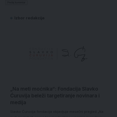
Izbor redakcije
„Na meti moćnika“: Fondacija Slavko
Ćuruvija beleži targetiranje novinara i
medija
Slavko Ćuruvija fondacija objavljuje mesečni pregled „Na