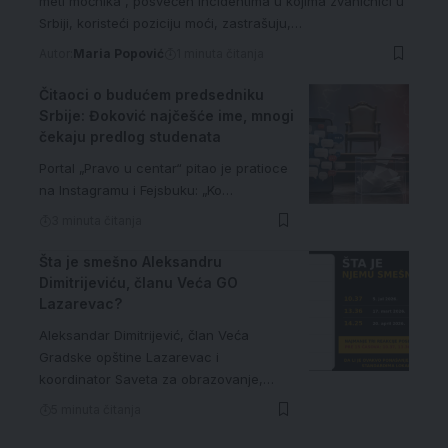
meti moćnika“, posvećen incidentima u kojima zvaničnici u
Srbiji, koristeći poziciju moći, zastrašuju,…
Autor:
Maria Popović
1 minuta čitanja
Čitaoci o budućem predsedniku
Srbije: Đoković najčešće ime, mnogi
čekaju predlog studenata
Portal „Pravo u centar“ pitao je pratioce
na Instagramu i Fejsbuku: „Ko…
3 minuta čitanja
Šta je smešno Aleksandru
Dimitrijeviću, članu Veća GO
Lazarevac?
Aleksandar Dimitrijević, član Veća
Gradske opštine Lazarevac i
koordinator Saveta za obrazovanje,…
5 minuta čitanja