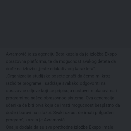
Avramović je za agenciju Beta kazala da je izložba Ekspo
obrazovna platforma, te da mogućnost svakog deteta da
dođe na izložbu „jeste edukativnog karaktera“.
„Organizacija studijske posete znači da ćemo mi kroz
različite programe i sadržaje svakako odgovoriti na
obrazovne ciljeve koji se pripisuju nastavnim planovima i
programima našeg obrazovnog sistema. Ova generacija
učenika će biti prva koja će imati mogućnost besplatno da
dođe i boravi na izložbi. Svaki uzrast će imati prilgođeni
program“, kazala je Avramović.
Ona je dodala da su sve prethodne izložbe Ekspo imale