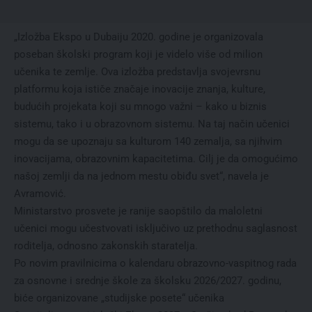
„Izložba Ekspo u Dubaiju 2020. godine je organizovala
poseban školski program koji je videlo više od milion
učenika te zemlje. Ova izložba predstavlja svojevrsnu
platformu koja ističe značaje inovacije znanja, kulture,
budućih projekata koji su mnogo važni – kako u biznis
sistemu, tako i u obrazovnom sistemu. Na taj način učenici
mogu da se upoznaju sa kulturom 140 zemalja, sa njihvim
inovacijama, obrazovnim kapacitetima. Cilj je da omogućimo
našoj zemlji da na jednom mestu obiđu svet“, navela je
Avramović.
Ministarstvo prosvete je ranije saopštilo da maloletni
učenici mogu učestvovati isključivo uz prethodnu saglasnost
roditelja, odnosno zakonskih staratelja.
Po novim pravilnicima o kalendaru obrazovno-vaspitnog rada
za osnovne i srednje škole za školsku 2026/2027. godinu,
biće organizovane „studijske posete“ učenika