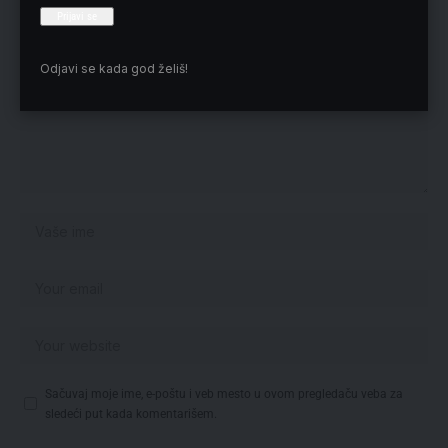
Odjavi se kada god želiš!
Sačuvaj moje ime, e-poštu i veb mesto u ovom pregledaču veba za
sledeći put kada komentarišem.