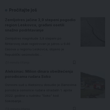
Pročitajte još
Zemljotres jačine 3,9 stepeni pogodio
region Leskovca, građani osetili
snažno podrhtavanje
Zemljotres magnitude 3,9 stepeni po
Rihterovoj skali registrovan je jutros u 9.46
časova u regionu Leskovca, objavio je
Republički seizmološki…
1 minuta čitanja
Aleksinac: Milion dinara obeštećenja
porodicama rudara Soko
Osnovni sud u Aleksincu dosudio je članovima
porodica osmorice rudara stradalih 1. aprila
2022. godine u rudniku "Soko" kod
Sokobanje…
5 minuta čitanja