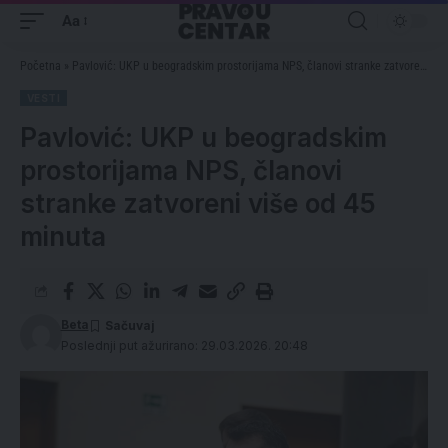
Aa
Početna
»
Pavlović: UKP u beogradskim prostorijama NPS, članovi stranke zatvoreni više od 45 minuta
VESTI
Pavlović: UKP u beogradskim
prostorijama NPS, članovi
stranke zatvoreni više od 45
minuta
Beta
Poslednji put ažurirano: 29.03.2026. 20:48