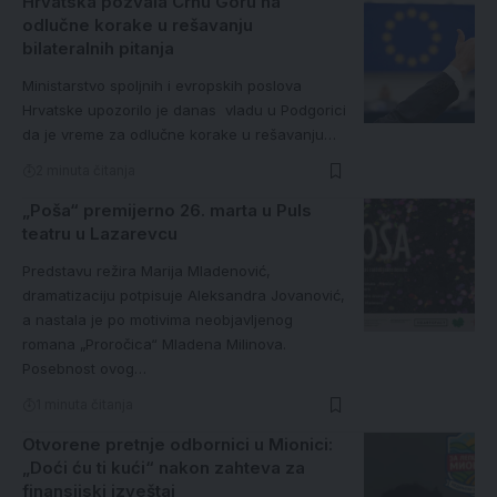
Hrvatska pozvala Crnu Goru na
odlučne korake u rešavanju
bilateralnih pitanja
Ministarstvo spoljnih i evropskih poslova
Hrvatske upozorilo je danas vladu u Podgorici
da je vreme za odlučne korake u rešavanju…
2 minuta čitanja
„Poša“ premijerno 26. marta u Puls
teatru u Lazarevcu
Predstavu režira Marija Mladenović,
dramatizaciju potpisuje Aleksandra Jovanović,
a nastala je po motivima neobjavljenog
romana „Proročica“ Mladena Milinova.
Posebnost ovog…
1 minuta čitanja
Otvorene pretnje odbornici u Mionici:
„Doći ću ti kući“ nakon zahteva za
finansijski izveštaj