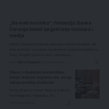
„Na meti moćnika“: Fondacija Slavko
Ćuruvija beleži targetiranje novinara i
medija
Slavko Ćuruvija fondacija objavljuje mesečni pregled „Na
meti moćnika“, posvećen incidentima u kojima zvaničnici u
Srbiji, koristeći poziciju moći, zastrašuju,…
Autor:
Maria Popović
1 minuta čitanja
Čitaoci o budućem predsedniku
Srbije: Đoković najčešće ime, mnogi
čekaju predlog studenata
Portal „Pravo u centar“ pitao je pratioce
na Instagramu i Fejsbuku: „Ko…
3 minuta čitanja