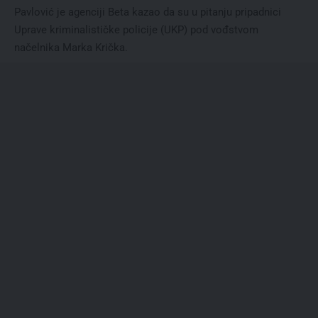
Pavlović je agenciji Beta kazao da su u pitanju pripadnici
Uprave kriminalističke policije (UKP) pod vođstvom
načelnika Marka Krička.