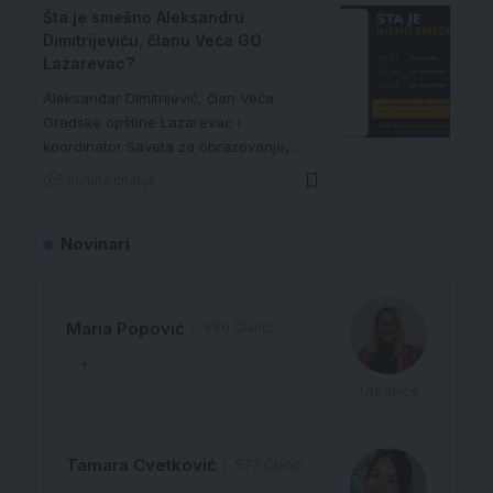
Šta je smešno Aleksandru
Dimitrijeviću, članu Veća GO
Lazarevac?
Aleksandar Dimitrijević, član Veća
Gradske opštine Lazarevac i
koordinator Saveta za obrazovanje,…
5 minuta čitanja
Novinari
Maria Popović
680 Članci
Urednica
Tamara Cvetković
577 Članci