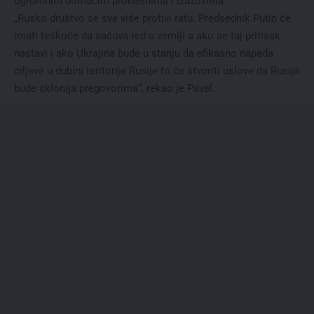
ogromnim domaćim problemima i izazovima.
„Rusko društvo se sve više protivi ratu. Predsednik Putin će
imati teškoće da sačuva red u zemlji a ako se taj pritisak
nastavi i ako Ukrajina bude u stanju da efikasno napada
ciljeve u dubini teritorije Rusije to će stvoriti uslove da Rusija
bude sklonija pregovorima“, rekao je Pavel.