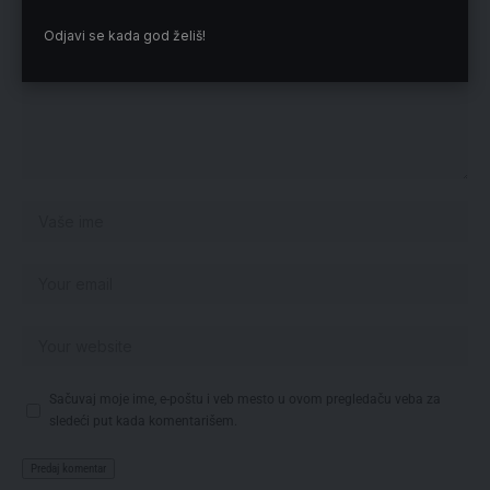
Odjavi se kada god želiš!
Sačuvaj moje ime, e-poštu i veb mesto u ovom pregledaču veba za
sledeći put kada komentarišem.