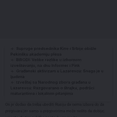
Supruge predsednika Kine i Srbije obišle
Pekinšku akademiju plesa
BIRODI: Velike razlike u izbornom
izveštavanju, na dnu Informer i Pink
Građanski aktivizam u Lazarevcu: Snaga je u
ljudima
Izveštaj sa Narodnog zbora građana u
Lazarevcu: Razgovarano o štrajku, podršci
maturantima i lokalnim pitanjima
On je dodao da treba ubediti Rusiju da nema izbora do da
pregovara jer samo u pregovorima može nešto da dobije,