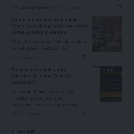
Autor:
Maria Popović
1 minuta čitanja
Čitaoci o budućem predsedniku
Srbije: Đoković najčešće ime, mnogi
čekaju predlog studenata
Portal „Pravo u centar“ pitao je pratioce
na Instagramu i Fejsbuku: „Ko…
3 minuta čitanja
Šta je smešno Aleksandru
Dimitrijeviću, članu Veća GO
Lazarevac?
Aleksandar Dimitrijević, član Veća
Gradske opštine Lazarevac i
koordinator Saveta za obrazovanje,…
5 minuta čitanja
Novinari