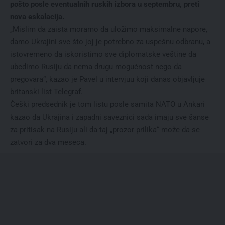
pošto posle eventualnih ruskih izbora u septembru, preti
nova eskalacija.
„Mislim da zaista moramo da uložimo maksimalne napore,
damo Ukrajini sve što joj je potrebno za uspešnu odbranu, a
istovremeno da iskoristimo sve diplomatske veštine da
ubedimo Rusiju da nema drugu mogućnost nego da
pregovara“, kazao je Pavel u intervjuu koji danas objavljuje
britanski list Telegraf.
Češki predsednik je tom listu posle samita NATO u Ankari
kazao da Ukrajina i zapadni saveznici sada imaju sve šanse
za pritisak na Rusiju ali da taj „prozor prilika“ može da se
zatvori za dva meseca.