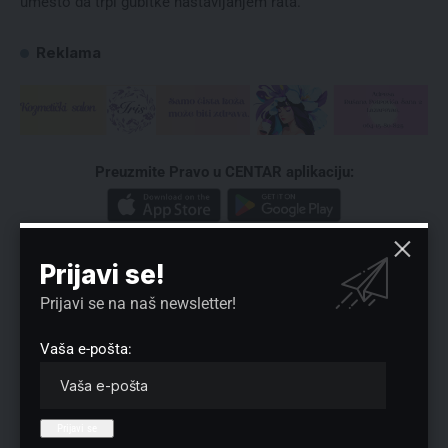
umesto da trpi gubitke nastavljanjem rata.
Reklama
Preuzmite Pravo u CENTAR aplikaciju:
Prijavi se!
Prijavi se na naš newsletter!
Vaša e-pošta:
Nema komentara
Vaša adresa e-pošte neće biti objavljena.
Neophodna polja su označena
*