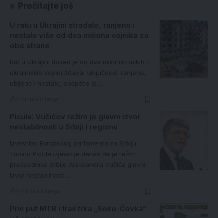
Pročitajte još
U ratu u Ukrajini stradalo, ranjeno i
nestalo više od dva miliona vojnika sa
obe strane
Rat u Ukrajini doveo je do dva miliona ruskih i
ukrajinskih vojnih žrtava, uključujući ranjene,
ubijene i nestale, saopštio je…
1 minuta čitanja
Picula: Vučićev režim je glavni izvor
nestabilnosti u Srbiji i regionu
Izvestilac Evropskog parlamenta za Srbiju
Tonino Picula izjavio je danas da je režim
predsednika Srbije Aleksandra Vučića glavni
izvor nestabilnosti…
2 minuta čitanja
Prvi put MTB i trail trka „Soko-Čovka“