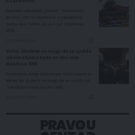
u Lazarevcu.
Sportsko udruženje „Kurbla“ i Planinarsko
društvo „Vis“ iz Lazarevca, u saradnji sa
Serbia Epic Series, po prvi put organizuju
MTB…
1 minuta čitanja
Vučić: Studenti ne mogu da se uzdrže
od siledžijstva kada na ulici vide
štandove SNS
Predsednik Srbije Aleksandar Vučić ocenio je
danas da studenti ne mogu da se uzdrže od
"siledžijstva kada na ulici vide…
2 minuta čitanja