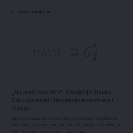
Izbor redakcije
„Na meti moćnika“: Fondacija Slavko
Ćuruvija beleži targetiranje novinara i
medija
Slavko Ćuruvija fondacija objavljuje mesečni pregled „Na
meti moćnika“, posvećen incidentima u kojima zvaničnici u
Srbiji, koristeći poziciju moći, zastrašuju,…