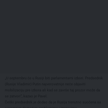
„U septembru će u Rusiji biti parlamentarni izbori. Predsednik
(Rusije Vladimir) Putin najverovatnije neće objaviti
mobilizaciju pre izbora ali kad se završe taj prozor može da
se zatvori“, kazao je Pavel.
Češki predsednik je dodao da je Rusija trenutno suočena sa