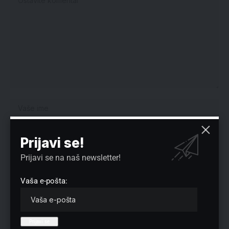
Prijavi se!
Prijavi se na naš newsletter!
Vaša e-pošta:
Sačuvaj moje ime, e-poštu i veb mesto u ovom pregledaču veba za
sledeći put kada komentarišem.