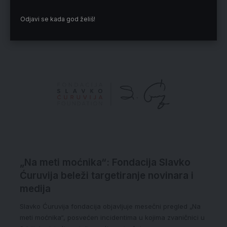
Odjavi se kada god želiš!
Izbor redakcije
„Na meti moćnika“: Fondacija Slavko
Ćuruvija beleži targetiranje novinara i
medija
Slavko Ćuruvija fondacija objavljuje mesečni pregled „Na
meti moćnika“, posvećen incidentima u kojima zvaničnici u