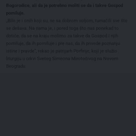
Bogorodice, ali da je potrebno moliti se da i takve Gospod
pomiluje.
„Bilo je i onih koji su, ne sa dobrom voljom, tumačili sve što
se dešava. Na nama je, i pored toga što nas ponekad to
dotiče, da se na kraju molimo za takve da Gospod i njih
pomiluje, da ih pomiluje i pre nas, da ih privede poznanju
istine i pravde“, rekao je patrijarh Porfirije, koji je služio
liturgiju u crkvi Svetog Simeona Mirotočivog na Novom
Beogradu.