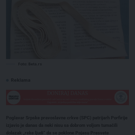
Foto: Beta.rs
Reklama
Poglavar Srpske pravoslavne crkve (SPC) patrijarh Porfirije
izjavio je danas da neki nisu sa dobrom voljom tumačili
dolazak „reke ljudi“ da se poklone Pojasu Presvete