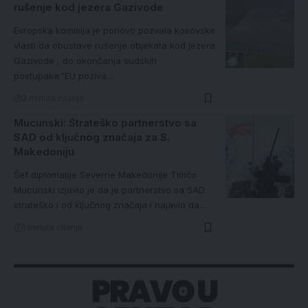
rušenje kod jezera Gazivode
Evropska komisija je ponovo pozvala kosovske
vlasti da obustave rušenje objekata kod jezera
Gazivode , do okončanja sudskih
postupaka."EU poziva…
2 minuta čitanja
Mucunski: Strateško partnerstvo sa
SAD od ključnog značaja za S.
Makedoniju
Šef diplomatije Severne Makedonije Timčo
Mucunski izjavio je da je partnerstvo sa SAD
strateško i od ključnog značaja i najavio da…
1 minuta čitanja