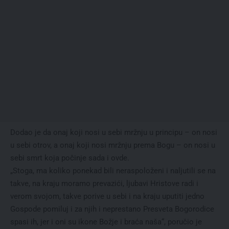
Dodao je da onaj koji nosi u sebi mržnju u principu – on nosi
u sebi otrov, a onaj koji nosi mržnju prema Bogu – on nosi u
sebi smrt koja počinje sada i ovde.
„Stoga, ma koliko ponekad bili neraspoloženi i naljutili se na
takve, na kraju moramo prevazići, ljubavi Hristove radi i
verom svojom, takve porive u sebi i na kraju uputiti jedno
Gospode pomiluj i za njih i neprestano Presveta Bogorodice
spasi ih, jer i oni su ikone Božje i braća naša“, poručio je