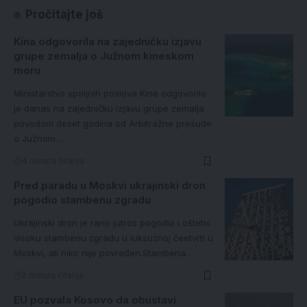
Pročitajte još
Kina odgovorila na zajedničku izjavu
grupe zemalja o Južnom kineskom
moru
Ministarstvo spoljnih poslova Kine odgovorilo
je danas na zajedničku izjavu grupe zemalja
povodom deset godina od Arbitražne presude
o Južnom…
4 minuta čitanja
Pred paradu u Moskvi ukrajinski dron
pogodio stambenu zgradu
Ukrajinski dron je rano jutros pogodio i oštetio
visoku stambenu zgradu u luksuznoj čeetvrti u
Moskvi, ali niko nije povređen.Stambena…
2 minuta čitanja
EU pozvala Kosovo da obustavi