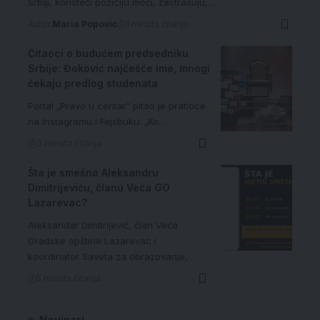
Srbiji, koristeći poziciju moći, zastrašuju,…
Autor:
Maria Popović
1 minuta čitanja
Čitaoci o budućem predsedniku
Srbije: Đoković najčešće ime, mnogi
čekaju predlog studenata
Portal „Pravo u centar“ pitao je pratioce
na Instagramu i Fejsbuku: „Ko…
3 minuta čitanja
Šta je smešno Aleksandru
Dimitrijeviću, članu Veća GO
Lazarevac?
Aleksandar Dimitrijević, član Veća
Gradske opštine Lazarevac i
koordinator Saveta za obrazovanje,…
5 minuta čitanja
Novinari