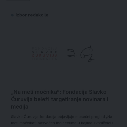
Izbor redakcije
„Na meti moćnika“: Fondacija Slavko
Ćuruvija beleži targetiranje novinara i
medija
Slavko Ćuruvija fondacija objavljuje mesečni pregled „Na
meti moćnika“, posvećen incidentima u kojima zvaničnici u