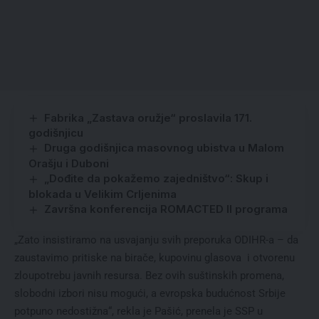
Fabrika „Zastava oružje“ proslavila 171.
godišnjicu
Druga godišnjica masovnog ubistva u Malom
Orašju i Duboni
„Dođite da pokažemo zajedništvo“: Skup i
blokada u Velikim Crljenima
Završna konferencija ROMACTED II programa
„Zato insistiramo na usvajanju svih preporuka ODIHR-a – da
zaustavimo pritiske na birače, kupovinu glasova i otvorenu
zloupotrebu javnih resursa. Bez ovih suštinskih promena,
slobodni izbori nisu mogući, a evropska budućnost Srbije
potpuno nedostižna“, rekla je Pašić, prenela je SSP u