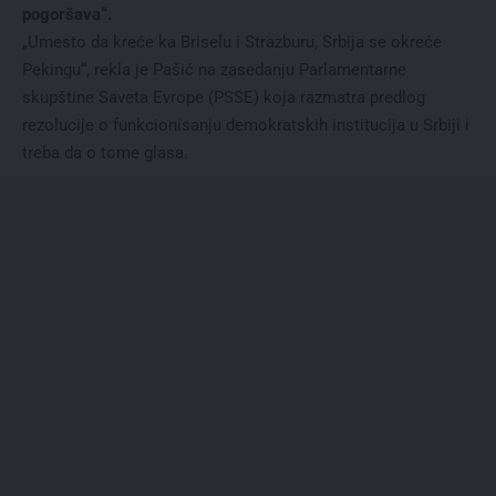
pogoršava“.
„Umesto da kreće ka Briselu i Strazburu, Srbija se okreće
Pekingu“, rekla je Pašić na zasedanju Parlamentarne
skupštine Saveta Evrope (PSSE) koja razmatra predlog
rezolucije o funkcionisanju demokratskih institucija u Srbiji i
treba da o tome glasa.