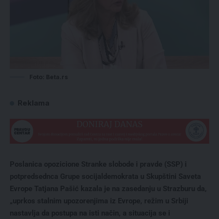
Foto: Beta.rs
Reklama
Poslanica opozicione Stranke slobode i pravde (SSP) i
potpredsednca Grupe socijaldemokrata u Skupštini Saveta
Evrope Tatjana Pašić kazala je na zasedanju u Strazburu da,
„uprkos stalnim upozorenjima iz Evrope, režim u Srbiji
nastavlja da postupa na isti način, a situacija se i