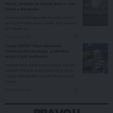
Slaviji, očekuju se hiljade ljudi iz cele
Srbije u Beogradu
Studenti u Srbiji pripremaju se ovog vikenda
za svoj prvi veliki skup u godini, piše agencija
AP i dodaje da…
1 minuta čitanja
Cvejić (SRCE): Vlast obmanula
Venecijansku komisiju, posledice
mogu trajati godinama
Potpredsednik Srbija centra (SRCE) i narodni
poslanik Slobodan Cvejić upozorio je da su
srpske vlasti slanjem različitih verzija nacrta
izmena…
2 minuta čitanja