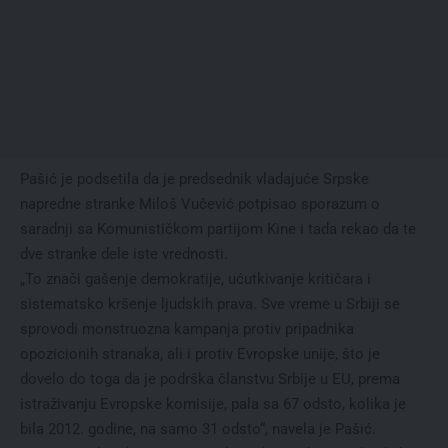
Pašić je podsetila da je predsednik vladajuće Srpske
napredne stranke Miloš Vučević potpisao sporazum o
saradnji sa Komunističkom partijom Kine i tada rekao da te
dve stranke dele iste vrednosti.
„To znači gašenje demokratije, ućutkivanje kritičara i
sistematsko kršenje ljudskih prava. Sve vreme u Srbiji se
sprovodi monstruozna kampanja protiv pripadnika
opozicionih stranaka, ali i protiv Evropske unije, što je
dovelo do toga da je podrška članstvu Srbije u EU, prema
istraživanju Evropske komisije, pala sa 67 odsto, kolika je
bila 2012. godine, na samo 31 odsto“, navela je Pašić.