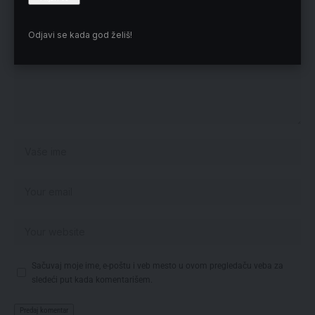
Odjavi se kada god želiš!
Sačuvaj moje ime, e-poštu i veb mesto u ovom pregledaču veba za
sledeći put kada komentarišem.