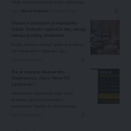
Srbiji, koristeći poziciju moći, zastrašuju,…
Autor:
Maria Popović
1 minuta čitanja
Čitaoci o budućem predsedniku
Srbije: Đoković najčešće ime, mnogi
čekaju predlog studenata
Portal „Pravo u centar“ pitao je pratioce
na Instagramu i Fejsbuku: „Ko…
3 minuta čitanja
Šta je smešno Aleksandru
Dimitrijeviću, članu Veća GO
Lazarevac?
Aleksandar Dimitrijević, član Veća
Gradske opštine Lazarevac i
koordinator Saveta za obrazovanje,…
5 minuta čitanja