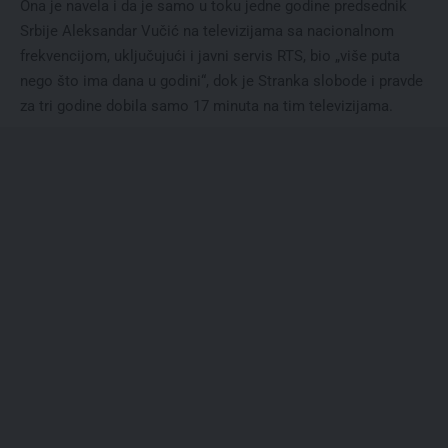
Ona je navela i da je samo u toku jedne godine predsednik
Srbije Aleksandar Vučić na televizijama sa nacionalnom
frekvencijom, uključujući i javni servis RTS, bio „više puta
nego što ima dana u godini“, dok je Stranka slobode i pravde
za tri godine dobila samo 17 minuta na tim televizijama.