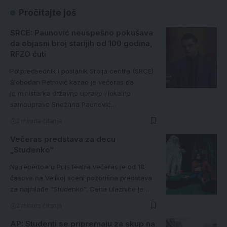
Pročitajte još
SRCE: Paunović neuspešno pokušava
da objasni broj starijih od 100 godina,
RFZO ćuti
Potpredsednik i poslanik Srbija centra (SRCE)
Slobodan Petrović kazao je večeras da
je ministarka državne uprave i lokalne
samouprave Snežana Paunović…
2 minuta čitanja
Večeras predstava za decu
„Studenko“
Na repertoaru Puls teatra večeras je od 18
časova na Velikoj sceni pozorišna predstava
za najmlađe "Studenko". Cena ulaznice je…
2 minuta čitanja
AP: Studenti se pripremaju za skup na