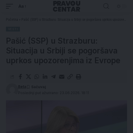
Aa
Početna
»
Pašić (SSP) u Strazburu: Situacija u Srbiji se pogoršava uprkos upozorenjima iz Evrope
VESTI
Pašić (SSP) u Strazburu:
Situacija u Srbiji se pogoršava
uprkos upozorenjima iz Evrope
Beta
Poslednji put ažurirano: 23.06.2026. 18:11