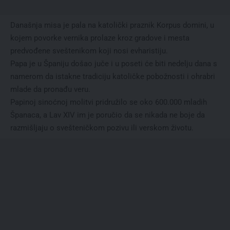
Današnja misa je pala na katolički praznik Korpus domini, u
kojem povorke vernika prolaze kroz gradove i mesta
predvođene sveštenikom koji nosi evharistiju.
Papa je u Španiju došao juče i u poseti će biti nedelju dana s
namerom da istakne tradiciju katoličke pobožnosti i ohrabri
mlade da pronađu veru.
Papinoj sinoćnoj molitvi pridružilo se oko 600.000 mladih
Španaca, a Lav XIV im je poručio da se nikada ne boje da
razmišljaju o svešteničkom pozivu ili verskom životu.