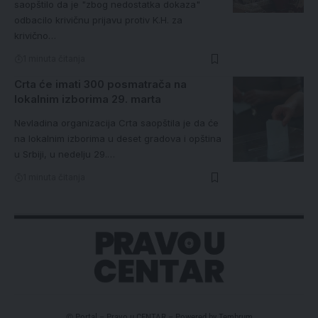
saopštilo da je "zbog nedostatka dokaza"
odbacilo krivičnu prijavu protiv K.H. za
krivično…
1 minuta čitanja
Crta će imati 300 posmatrača na
lokalnim izborima 29. marta
Nevladina organizacija Crta saopštila je da će
na lokalnim izborima u deset gradova i opština
u Srbiji, u nedelju 29.…
1 minuta čitanja
© Portal – Pravo u CENTAR – Powered by
Tembrum