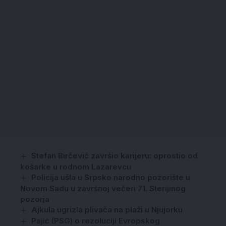
Stefan Birčević završio karijeru: oprostio od
košarke u rodnom Lazarevcu
Policija ušla u Srpsko narodno pozorište u
Novom Sadu u završnoj večeri 71. Sterijinog
pozorja
Ajkula ugrizla plivača na plaži u Njujorku
Pajić (PSG) o rezoluciji Evropskog