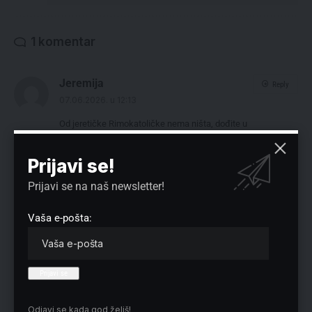
1 komentar
Jeremija
Reply
07.06.2026. u 12:13
Od jeretičke Rimokatoličke nema ništa, dođite u
Pravoslavlje, spasite duše.
Prijavi se!
Prijavi se na naš newsletter!
Ostavite odgovor
Vaša adresa e-pošte neće biti objavljena.
Neophodna polja su označena
*
Vaša e-pošta:
Odjavi se kada god želiš!