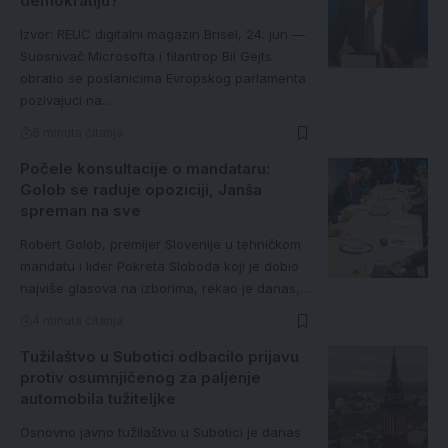
demokratiju?
Izvor: REUC digitalni magazin Brisel, 24. jun —
Suosnivač Microsofta i filantrop Bil Gejts
obratio se poslanicima Evropskog parlamenta
pozivajući na…
6 minuta čitanja
Počele konsultacije o mandataru:
Golob se raduje opoziciji, Janša
spreman na sve
Robert Golob, premijer Slovenije u tehničkom
mandatu i lider Pokreta Sloboda koji je dobio
najviše glasova na izborima, rekao je danas,…
4 minuta čitanja
Tužilaštvo u Subotici odbacilo prijavu
protiv osumnjičenog za paljenje
automobila tužiteljke
Osnovno javno tužilaštvo u Subotici je danas