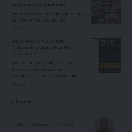
čekaju predlog studenata
Portal „Pravo u centar“ pitao je pratioce
na Instagramu i Fejsbuku: „Ko…
3 minuta čitanja
Šta je smešno Aleksandru
Dimitrijeviću, članu Veća GO
Lazarevac?
Aleksandar Dimitrijević, član Veća
Gradske opštine Lazarevac i
koordinator Saveta za obrazovanje,…
5 minuta čitanja
Novinari
Maria Popović
677 Članci