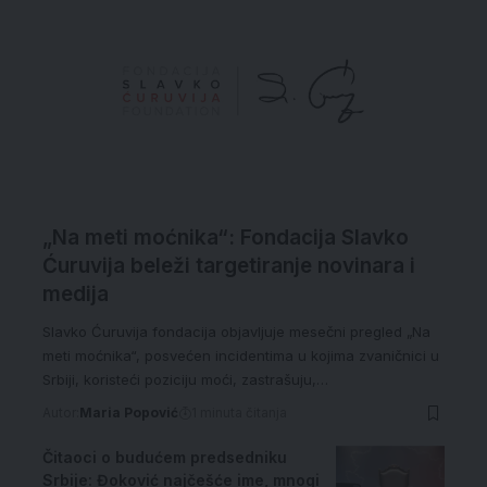
„Na meti moćnika“: Fondacija Slavko
Ćuruvija beleži targetiranje novinara i
medija
Slavko Ćuruvija fondacija objavljuje mesečni pregled „Na
meti moćnika“, posvećen incidentima u kojima zvaničnici u
Srbiji, koristeći poziciju moći, zastrašuju,…
Autor:
Maria Popović
1 minuta čitanja
Čitaoci o budućem predsedniku
Srbije: Đoković najčešće ime, mnogi