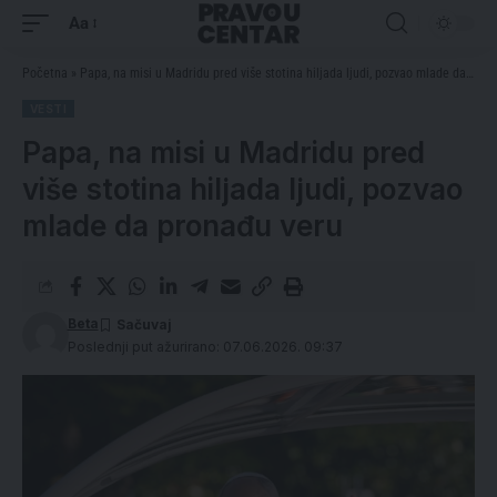
Aa
Početna
»
Papa, na misi u Madridu pred više stotina hiljada ljudi, pozvao mlade da pronađu veru
VESTI
Papa, na misi u Madridu pred
više stotina hiljada ljudi, pozvao
mlade da pronađu veru
Beta
Poslednji put ažurirano: 07.06.2026. 09:37