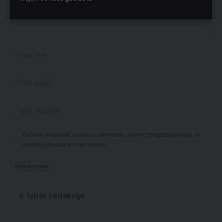
Sačuvaj moje ime, e-poštu i veb mesto u ovom pregledaču veba za
sledeći put kada komentarišem.
Izbor redakcije