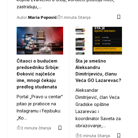
zastrašuju,…
Autor:
Maria Popović
1 minuta čitanja
Čitaoci o budućem
Šta je smešno
predsedniku Srbije:
Aleksandru
Đoković najčešće
Dimitrijeviću, članu
ime, mnogi čekaju
Veća GO Lazarevac?
predlog studenata
Aleksandar
Portal „Pravo u centar“
Dimitrijević, član Veća
pitao je pratioce na
Gradske opštine
Instagramu i Fejsbuku:
Lazarevac i
„Ko…
koordinator Saveta za
obrazovanje,…
3 minuta čitanja
5 minuta čitanja