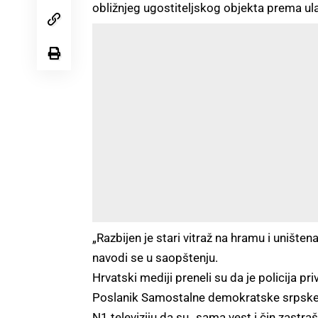
obližnjeg ugostiteljskog objekta prema ulaz
„Razbijen je stari vitraž na hramu i uništen
navodi se u saopštenju.
Hrvatski mediji preneli su da je policija 
Poslanik Samostalne demokratske srpske s
N1 televiziju da su „sama vest i čin zastraš