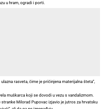
u u hram, ogradi i porti.
a ulazna rasveta, čime je pričinjena materijalna šteta“,
privela muškarca koji se dovodi u vezu s vandalizmom.
tranke Milorad Pupovac izjavio je jutros za hrvatsku
ujući“, ali da ga ne iznenađuju.