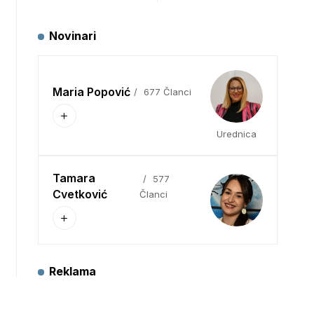
Novinari
Maria Popović
677 Članci
Urednica
Tamara
577
Cvetković
Članci
Reklama