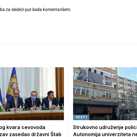
eba za sledeći put kada komentarišem.
VESTI
og kvara cevovoda
Strukovno udruženje polici
zav zasedao državni Štab
Autonomija univerziteta n