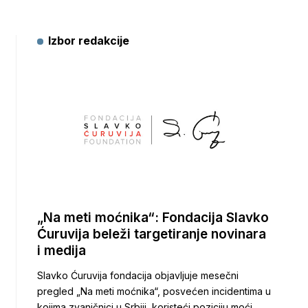
Izbor redakcije
„Na meti moćnika“: Fondacija Slavko
Ćuruvija beleži targetiranje novinara
i medija
Slavko Ćuruvija fondacija objavljuje mesečni
pregled „Na meti moćnika“, posvećen incidentima u
kojima zvaničnici u Srbiji, koristeći poziciju moći,