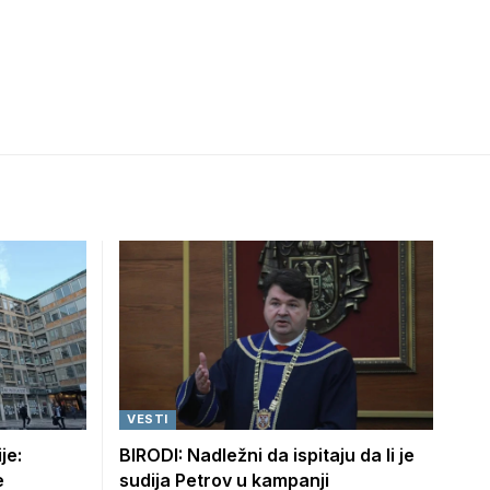
VESTI
je:
BIRODI: Nadležni da ispitaju da li je
e
sudija Petrov u kampanji