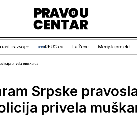
 rast i razvoj
REUC.eu
La Žene
Medijski projekti
olicija privela muškarca
hram Srpske pravosl
olicija privela muška