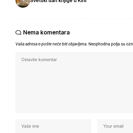
Svetski dan knjige u Kini
Nema komentara
Vaša adresa e-pošte neće biti objavljena.
Neophodna polja su oz