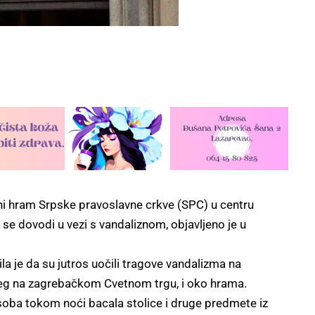
ni hram Srpske pravoslavne crkve (SPC) u centru
i se dovodi u vezi s vandaliznom, objavljeno je u
la je da su jutros uočili tragove vandalizma na
 na zagrebačkom Cvetnom trgu, i oko hrama.
soba tokom noći bacala stolice i druge predmete iz