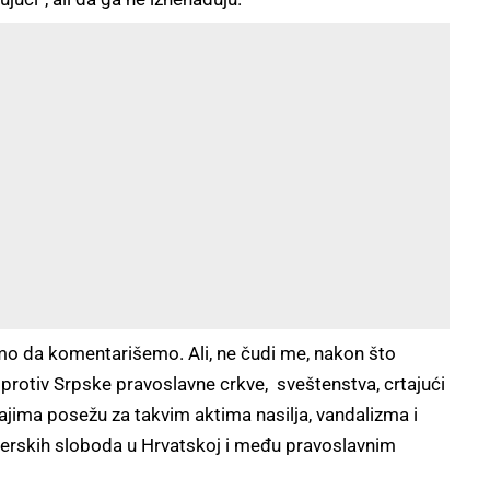
mo da komentarišemo. Ali, ne čudi me, nakon što
protiv Srpske pravoslavne crkve, sveštenstva, crtajući
ticajima posežu za takvim aktima nasilja, vandalizma i
verskih sloboda u Hrvatskoj i među pravoslavnim