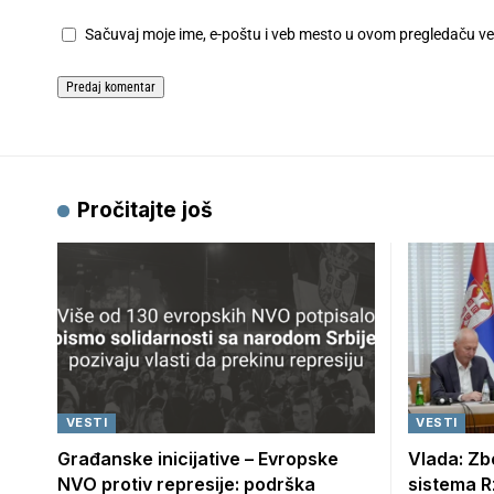
Sačuvaj moje ime, e-poštu i veb mesto u ovom pregledaču v
Pročitajte još
VESTI
VESTI
Građanske inicijative – Evropske
Vlada: Zb
NVO protiv represije: podrška
sistema R