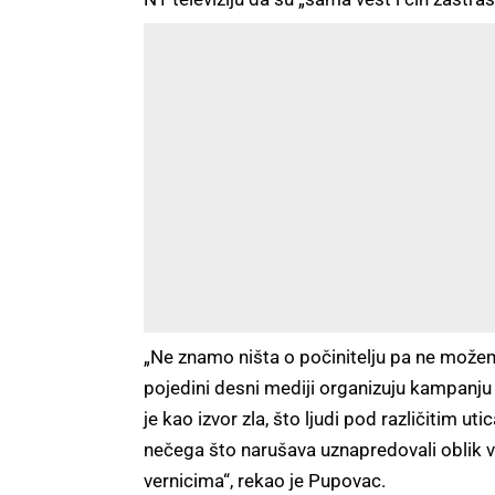
„Ne znamo ništa o počinitelju pa ne može
pojedini desni mediji organizuju kampanju 
je kao izvor zla, što ljudi pod različitim u
nečega što narušava uznapredovali oblik 
vernicima“, rekao je Pupovac.