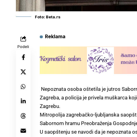
Foto: Beta.rs
Reklama
Podeli
Nepoznata osoba oštetila je jutros Sabor
Zagreba, a policija je privela muškarca koj
Zagrebu.
Mitropolija zagrebačko-ljubljanska saopšti
Sabornom hramu Preobraženja Gospodnjeg
U saopštenju se navodi da je nepoznata o