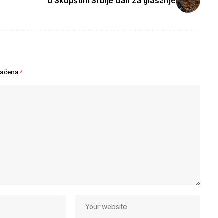
U Skupštini Srbije dan za glasanje
načena
*