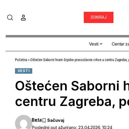
DONIRAJ
Vesti
Centar za
Početna
»
Oštećen Saborni hram Srpske pravoslavne crkve u centru Zagreba, p
VESTI
Oštećen Saborni 
centru Zagreba, p
Beta
Poslednji put ažurirano: 23.04.2026. 10:24