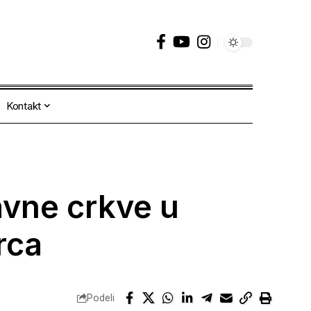
Kontakt
avne crkve u
rca
Podeli