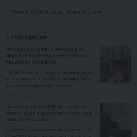
There is no ads to display, Please add some
Pročitajte još
Studenti u blokadi: Vlada Srbije da
hitno vrati budžetska mesta niškom
Filozofskom fakultetu
Studenti u blokadi niškog Univerziteta zatražili
su od Vlade Srbije da bez odlaganja postupi
po privremenoj meri koju je usvojio…
1 minuta čitanja
Jovanović (Novi DSS): Ne može biti
smene vlasti ni promene politike bez
autentične desnice
Predsednik Nove demokratske stranke Srbije
(Novi DSS) Miloš Jovanović poručio je danas