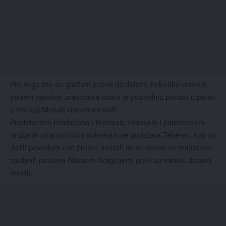
Pre nego što su građani počeli da dolaze, nekoliko visokih
stranih iranskih zvaničnika odalo je poslednju počast u petak
u Velikoj Mosali vrhovnom vođi.
Predstavnici Hezbolaha i Hamasa, libanskih i palestinskih
oružanih islamističkih pokreta koje podržava Teheran, koji su
došli povodom ove prilike, sastali su se danas sa ministrom
spoljnih poslova Abasom Aragčijem, javili su iranski državni
mediji.