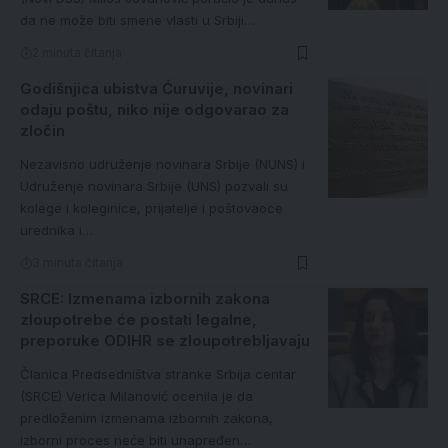
da ne može biti smene vlasti u Srbiji…
2 minuta čitanja
Godišnjica ubistva Ćuruvije, novinari
odaju poštu, niko nije odgovarao za
zločin
Nezavisno udruženje novinara Srbije (NUNS) i
Udruženje novinara Srbije (UNS) pozvali su
kolege i koleginice, prijatelje i poštovaoce
urednika i…
3 minuta čitanja
SRCE: Izmenama izbornih zakona
zloupotrebe će postati legalne,
preporuke ODIHR se zloupotrebljavaju
Članica Predsedništva stranke Srbija centar
(SRCE) Verica Milanović ocenila je da
predloženim izmenama izbornih zakona,
izborni proces neće biti unapređen…