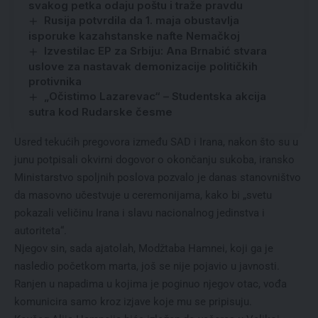
svakog petka odaju poštu i traže pravdu
Rusija potvrdila da 1. maja obustavlja
isporuke kazahstanske nafte Nemačkoj
Izvestilac EP za Srbiju: Ana Brnabić stvara
uslove za nastavak demonizacije političkih
protivnika
„Očistimo Lazarevac“ – Studentska akcija
sutra kod Rudarske česme
Usred tekućih pregovora između SAD i Irana, nakon što su u
junu potpisali okvirni dogovor o okončanju sukoba, iransko
Ministarstvo spoljnih poslova pozvalo je danas stanovništvo
da masovno učestvuje u ceremonijama, kako bi „svetu
pokazali veličinu Irana i slavu nacionalnog jedinstva i
autoriteta“.
Njegov sin, sada ajatolah, Modžtaba Hamnei, koji ga je
nasledio početkom marta, još se nije pojavio u javnosti.
Ranjen u napadima u kojima je poginuo njegov otac, vođa
komunicira samo kroz izjave koje mu se pripisuju.