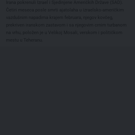
Irana pokrenuli Izrael i Sjedinjene Američkih Države (SAD).
Četiri meseca posle smrti ajatolaha u izraelsko-američkim
vazdušnim napadima krajem februara, njegov kovčeg,
prekriven iranskom zastavom i sa njegovim crnim turbanom
na vrhu, položen je u Velikoj Mosali, verskom i političkom
mestu u Teheranu.