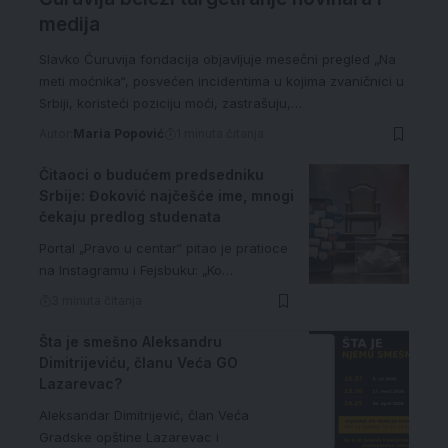
medija
Slavko Ćuruvija fondacija objavljuje mesečni pregled „Na
meti moćnika“, posvećen incidentima u kojima zvaničnici u
Srbiji, koristeći poziciju moći, zastrašuju,…
Autor:
Maria Popović
1 minuta čitanja
Čitaoci o budućem predsedniku
Srbije: Đoković najčešće ime, mnogi
čekaju predlog studenata
Portal „Pravo u centar“ pitao je pratioce
na Instagramu i Fejsbuku: „Ko…
3 minuta čitanja
Šta je smešno Aleksandru
Dimitrijeviću, članu Veća GO
Lazarevac?
Aleksandar Dimitrijević, član Veća
Gradske opštine Lazarevac i