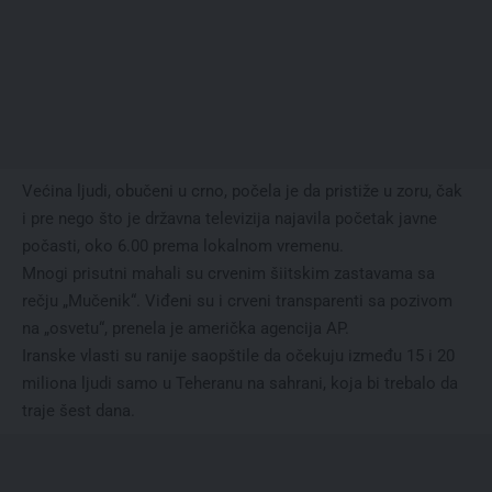
Većina ljudi, obučeni u crno, počela je da pristiže u zoru, čak
i pre nego što je državna televizija najavila početak javne
počasti, oko 6.00 prema lokalnom vremenu.
Mnogi prisutni mahali su crvenim šiitskim zastavama sa
rečju „Mučenik“. Viđeni su i crveni transparenti sa pozivom
na „osvetu“, prenela je američka agencija AP.
Iranske vlasti su ranije saopštile da očekuju između 15 i 20
miliona ljudi samo u Teheranu na sahrani, koja bi trebalo da
traje šest dana.