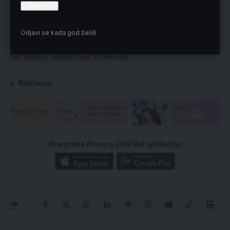
raspoređene kako bi se pružila pomoć gomili na
temperaturama većim od 35 stepeni Celzijusa.
Pored kovčega Alija Hamneija nalaze se i njegovi bližnji koji
Odjavi se kada god želiš!
su poginuli sa njim prvog dana rata – jedna od njegovih ćerki,
zet, snaha i unuka stara 14 meseci.
Reklama
Preuzmite Pravo u CENTAR aplikaciju: