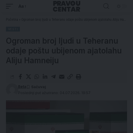
Aa
Početna
»
Ogroman broj ljudi u Teheranu odaje poštu ubijenom ajatolahu Aliju Hamneiju
VESTI
Ogroman broj ljudi u Teheranu
odaje poštu ubijenom ajatolahu
Aliju Hamneiju
Beta
Poslednji put ažurirano: 04.07.2026. 19:57