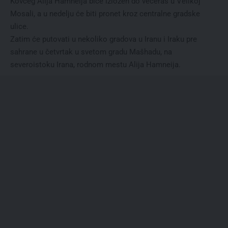
Kovčeg Alija Hamneija biće izložen do večeras u Velikoj
Mosali, a u nedelju će biti pronet kroz centralne gradske
ulice.
Zatim će putovati u nekoliko gradova u Iranu i Iraku pre
sahrane u četvrtak u svetom gradu Mašhadu, na
severoistoku Irana, rodnom mestu Alija Hamneija.