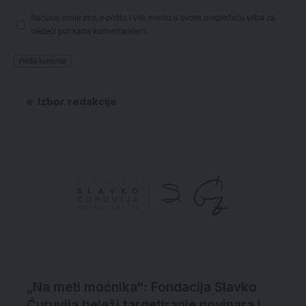
Sačuvaj moje ime, e-poštu i veb mesto u ovom pregledaču veba za
sledeći put kada komentarišem.
Izbor redakcije
„Na meti moćnika“: Fondacija Slavko
Ćuruvija beleži targetiranje novinara i