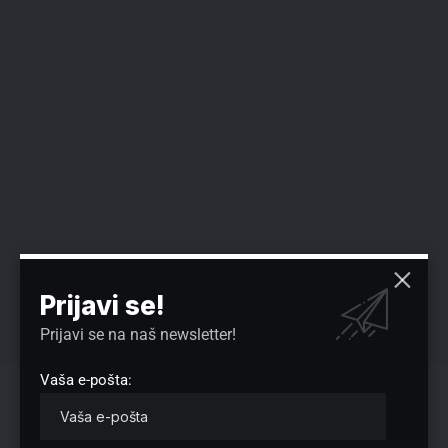
Prijavi se!
Prijavi se na naš newsletter!
Vaša e-pošta:
Da bi se smestili Iranci koji su došli iz cele zemlje, u velikom
parku u glavnom gradu postavljeno je više od 400 šatora
Crvenog polumeseca. Cisterne sa vodom su takođe