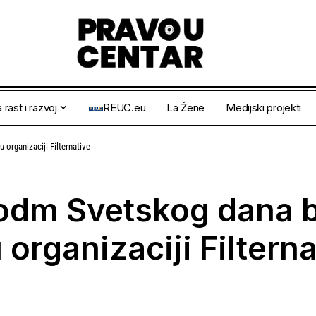
 rast i razvoj
REUC.eu
La Žene
Medijski projekti
organizaciji Filternative
odm Svetskog dana b
organizaciji Filterna