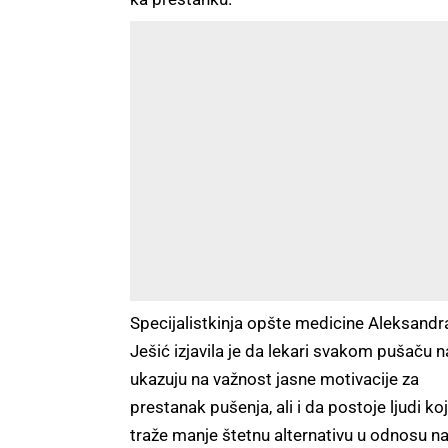
Specijalistkinja opšte medicine Aleksandr
Ješić izjavila je da lekari svakom pušaču n
ukazuju na važnost jasne motivacije za
prestanak pušenja, ali i da postoje ljudi koj
traže manje štetnu alternativu u odnosu n