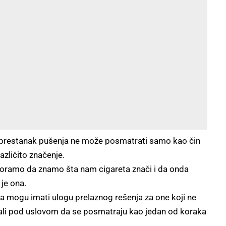
 se prestanak pušenja ne može posmatrati samo kao čin
različito značenje.
. Moramo da znamo šta nam cigareta znači i da onda
je ona.
ma mogu imati ulogu prelaznog rešenja za one koji ne
ali pod uslovom da se posmatraju kao jedan od koraka