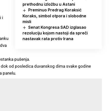
prethodnu izložbu u Astani
Preminuo Predrag Koraksić
Koraks, simbol otpora i slobodne
 i
misli
Senat Kongresa SAD izglasao
rezoluciju kojom nastoji da spreči
tanku
nastavak rata protiv Irana
 dva
restanka pušenja.
uši, dok od posledica duvanskog dima svake godine
a panelu.