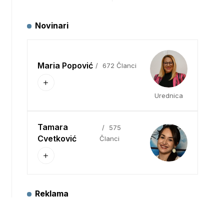
Novinari
Maria Popović
672 Članci
Urednica
Tamara
575
Cvetković
Članci
Reklama