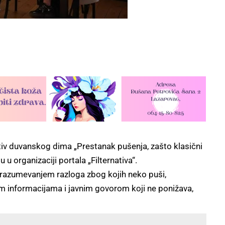
v duvanskog dima „Prestanak pušenja, zašto klasični
u organizaciji portala „Filternativa“.
 razumevanjem razloga zbog kojih neko puši,
informacijama i javnim govorom koji ne ponižava,