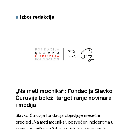
Izbor redakcije
„Na meti moćnika“: Fondacija Slavko
Ćuruvija beleži targetiranje novinara
i medija
Slavko Ćuruvija fondacija objavljuje mesečni
pregled „Na meti moćnika“, posvećen incidentima u
kojima zvaničnici u Srbiji, koristeći poziciju moći,