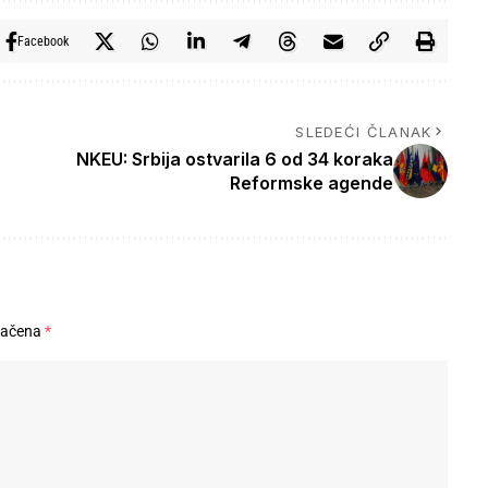
Facebook
SLEDEĆI ČLANAK
NKEU: Srbija ostvarila 6 od 34 koraka
Reformske agende
načena
*