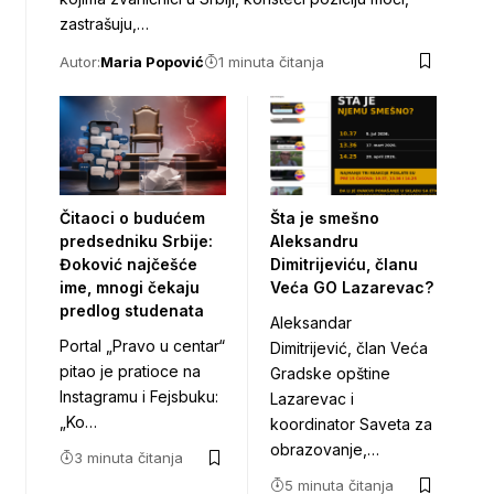
zastrašuju,…
Autor:
Maria Popović
1 minuta čitanja
Čitaoci o budućem
Šta je smešno
predsedniku Srbije:
Aleksandru
Đoković najčešće
Dimitrijeviću, članu
ime, mnogi čekaju
Veća GO Lazarevac?
predlog studenata
Aleksandar
Portal „Pravo u centar“
Dimitrijević, član Veća
pitao je pratioce na
Gradske opštine
Instagramu i Fejsbuku:
Lazarevac i
„Ko…
koordinator Saveta za
obrazovanje,…
3 minuta čitanja
5 minuta čitanja