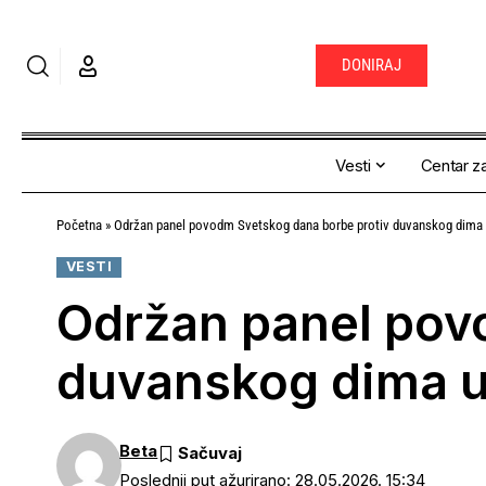
DONIRAJ
Vesti
Centar za
Početna
»
Održan panel povodm Svetskog dana borbe protiv duvanskog dima u 
VESTI
Održan panel pov
duvanskog dima u 
Beta
Poslednji put ažurirano: 28.05.2026. 15:34