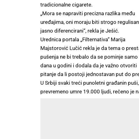
tradicionalne cigarete.
„Mora se napraviti precizna razlika među
uređajima, oni moraju biti strogo regulisani
jasno diferencirani“, rekla je Ješić.
Urednica portala „Filternativa“ Marija
Majstorović Lučić rekla je da tema o pres
pušenja ne bi trebalo da se pominje samo
dana u godini i dodala da je važno otvoriti
pitanje da li postoji jednostavan put do p
U Srbiji svaki treći punoletni građanin p
prevremeno umre 19.000 ljudi, rečeno je n