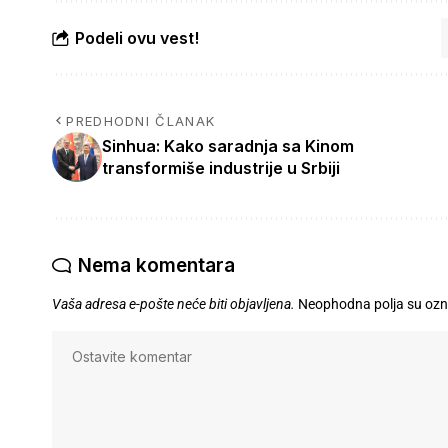
Podeli ovu vest!
PREDHODNI ČLANAK
Sinhua: Kako saradnja sa Kinom
transformiše industrije u Srbiji
Nema komentara
Vaša adresa e-pošte neće biti objavljena.
Neophodna polja su oz