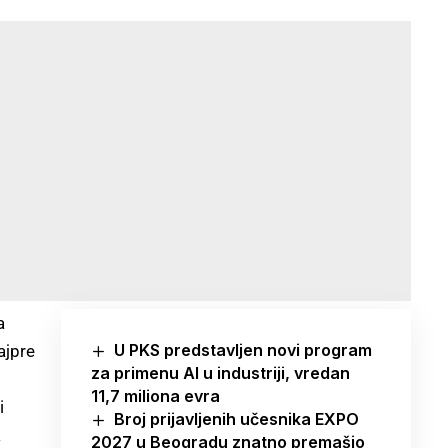
a
U PKS predstavljen novi program
ajpre
za primenu AI u industriji, vredan
11,7 miliona evra
i
Broj prijavljenih učesnika EXPO
a
2027 u Beogradu znatno premašio