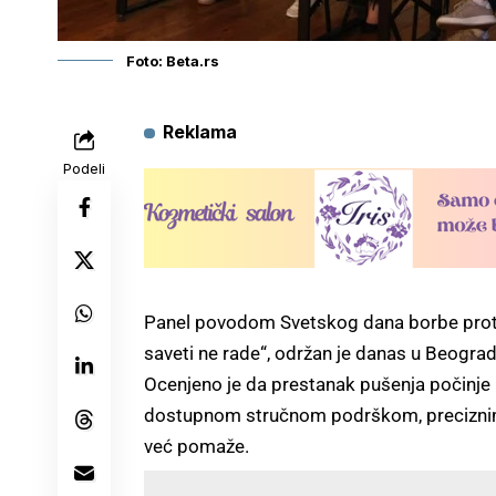
Foto: Beta.rs
Reklama
Podeli
Panel povodom Svetskog dana borbe proti
saveti ne rade“, održan je danas u Beogradu 
Ocenjeno je da prestanak pušenja počinje
dostupnom stručnom podrškom, preciznim 
već pomaže.