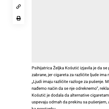
Psihijatrica Željka Košutić izjavila je da
zabrane, jer cigareta za različite ljude ima 
„Ljudi imaju različite razloge za pušenje
nađemo način da se nje odreknemo“, rekla 
Košutić je dodala da alternative cigareta
uspevaju odmah da prekinu sa pušenjem, 
ka prestanku.