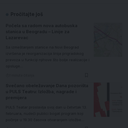
Pročitajte još
Počela sa radom nova autobuska
stanica u Beogradu – Linije za
Lazarevac
Sa izmeštanjem stanice na Novi Beograd
izvršena je reorganizacija linija prigradskog
prevoza u funkciji njihove što bolje realizacije i
opsluge…
1 minuta čitanja
Svečano obeležavanje Dana pozorišta
u PULS Teatru: Izložba, nagrade i
premijera
PULS Teatar proslavlja svoj dan u četvrtak 13.
februara, nudeći publici bogat program koji
počinje u 19.30 časova otvaranjem izložbe…