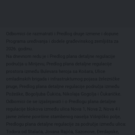
Odbornici će razmatrati i Predlog druge izmene i dopune
Programa uređivanja i dodele građevinskog zemljišta za
2026. godinu.
Na dnevnom redu je i Predlog plana detaljne regulacije
područja u Mirijevu, Predlog plana detaljne regulacije
prostora između Bulevara heroja sa Košara, Ulice
omladinskih brigada i infrastrukturnog pojasa železničke
pruge, Predlog plana detaljne regulacije područja između
Požeške, Bogoljuba Čukića, Nikolaja Gogolja i Čukaričke.
Odbornici će se izjašnjavati i o Predlogu plana detaljne
regulacije blokova između ulica Nova 1, Nova 2, Nova 4 i
javne zelene površine stambenog naselja Višnjičko polje,
Predlogu plana detaljne regulacije za područje između ulica:
Todora od Stalaća, Jovana Rajića, Sazonove, Đerdapske,