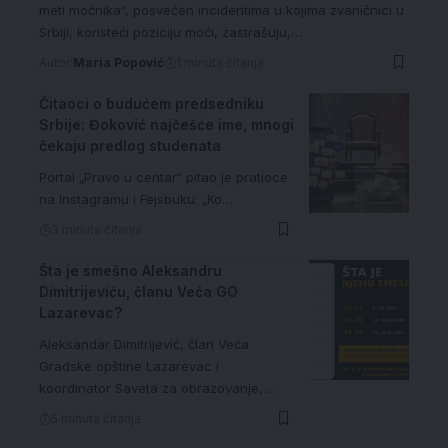
meti moćnika“, posvećen incidentima u kojima zvaničnici u
Srbiji, koristeći poziciju moći, zastrašuju,…
Autor:
Maria Popović
1 minuta čitanja
Čitaoci o budućem predsedniku
Srbije: Đoković najčešće ime, mnogi
čekaju predlog studenata
Portal „Pravo u centar“ pitao je pratioce
na Instagramu i Fejsbuku: „Ko…
3 minuta čitanja
Šta je smešno Aleksandru
Dimitrijeviću, članu Veća GO
Lazarevac?
Aleksandar Dimitrijević, član Veća
Gradske opštine Lazarevac i
koordinator Saveta za obrazovanje,…
5 minuta čitanja