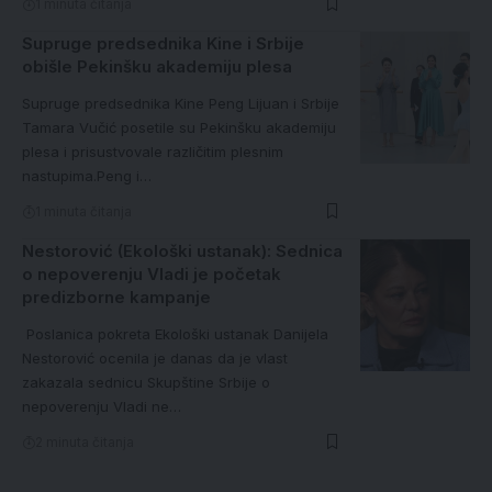
1 minuta čitanja
Supruge predsednika Kine i Srbije
obišle Pekinšku akademiju plesa
Supruge predsednika Kine Peng Lijuan i Srbije
Tamara Vučić posetile su Pekinšku akademiju
plesa i prisustvovale različitim plesnim
nastupima.Peng i…
1 minuta čitanja
Nestorović (Ekološki ustanak): Sednica
o nepoverenju Vladi je početak
predizborne kampanje
Poslanica pokreta Ekološki ustanak Danijela
Nestorović ocenila je danas da je vlast
zakazala sednicu Skupštine Srbije o
nepoverenju Vladi ne…
2 minuta čitanja