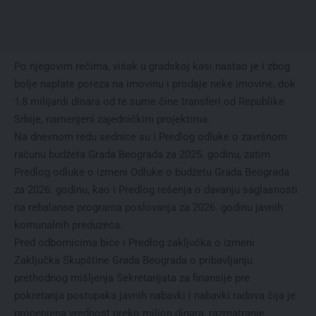
Po njegovim rečima, višak u gradskoj kasi nastao je i zbog
bolje naplate poreza na imovinu i prodaje neke imovine, dok
1,8 milijardi dinara od te sume čine transferi od Republike
Srbije, namenjeni zajedničkim projektima.
Na dnevnom redu sednice su i Predlog odluke o završnom
računu budžeta Grada Beograda za 2025. godinu, zatim
Predlog odluke o izmeni Odluke o budžetu Grada Beograda
za 2026. godinu, kao i Predlog rešenja o davanju saglasnosti
na rebalanse programa poslovanja za 2026. godinu javnih
komunalnih preduzeća.
Pred odbornicima biće i Predlog zaključka o izmeni
Zaključka Skupštine Grada Beograda o pribavljanju
prethodnog mišljenja Sekretarijata za finansije pre
pokretanja postupaka javnih nabavki i nabavki radova čija je
procenjena vrednost preko milion dinara, razmatranje