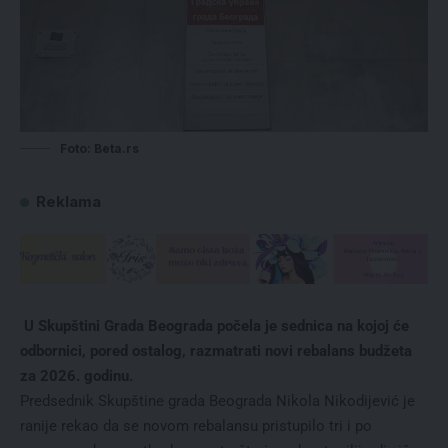
Foto: Beta.rs
Reklama
U Skupštini Grada Beograda počela je sednica na kojoj će
odbornici, pored ostalog, razmatrati novi rebalans budžeta
za 2026. godinu.
Predsednik Skupštine grada Beograda Nikola Nikodijević je
ranije rekao da se novom rebalansu pristupilo tri i po