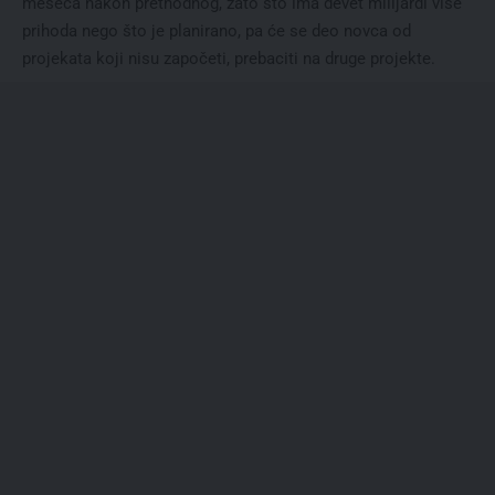
meseca nakon prethodnog, zato što ima devet milijardi više
prihoda nego što je planirano, pa će se deo novca od
projekata koji nisu započeti, prebaciti na druge projekte.