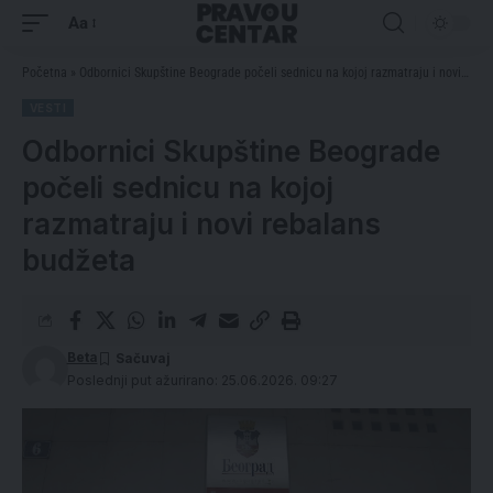
Aa
Početna
»
Odbornici Skupštine Beograde počeli sednicu na kojoj razmatraju i novi rebalans budžeta
VESTI
Odbornici Skupštine Beograde
počeli sednicu na kojoj
razmatraju i novi rebalans
budžeta
Beta
Poslednji put ažurirano: 25.06.2026. 09:27