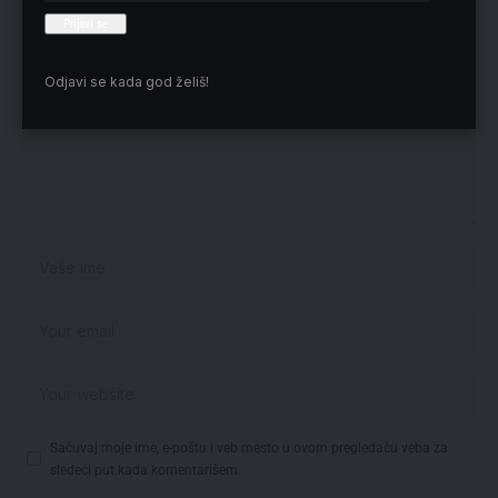
Odjavi se kada god želiš!
Sačuvaj moje ime, e-poštu i veb mesto u ovom pregledaču veba za
sledeći put kada komentarišem.