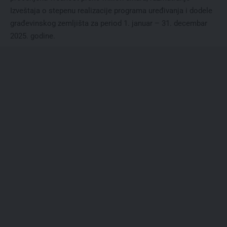
Izveštaja o stepenu realizacije programa uređivanja i dodele
građevinskog zemljišta za period 1. januar – 31. decembar
2025. godine.