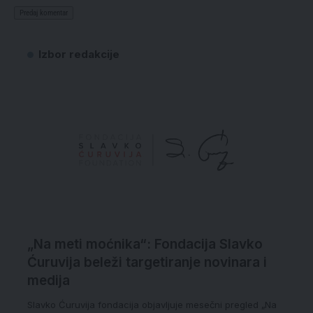
Izbor redakcije
„Na meti moćnika“: Fondacija Slavko
Ćuruvija beleži targetiranje novinara i
medija
Slavko Ćuruvija fondacija objavljuje mesečni pregled „Na