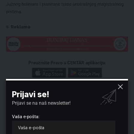
Južnog bulevara i planirane trase unutrašnjeg magistralnog
prstena.
Reklama
Preuzmite Pravo u CENTAR aplikaciju:
Prijavi se!
Prijavi se na naš newsletter!
Vaša e-pošta:
Nema komentara
Vaša adresa e-pošte neće biti objavljena.
Neophodna polja su označena
*