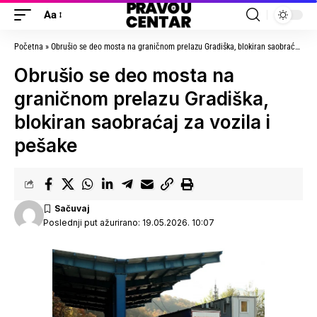
Aa
Početna
»
Obrušio se deo mosta na graničnom prelazu Gradiška, blokiran saobraćaj za vozila i pešake
Obrušio se deo mosta na
graničnom prelazu Gradiška,
blokiran saobraćaj za vozila i
pešake
Poslednji put ažurirano: 19.05.2026. 10:07