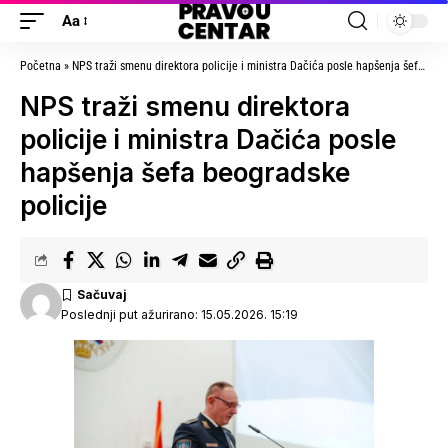
Aa
Početna
»
NPS traži smenu direktora policije i ministra Dačića posle hapšenja šefa beogradske policije
NPS traži smenu direktora
policije i ministra Dačića posle
hapšenja šefa beogradske
policije
Poslednji put ažurirano: 15.05.2026. 15:19