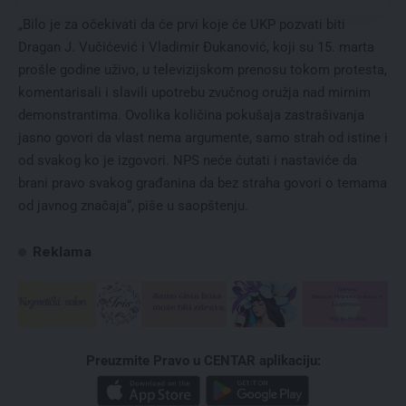
„Bilo je za očekivati da će prvi koje će UKP pozvati biti
Dragan J. Vučićević i Vladimir Đukanović, koji su 15. marta
prošle godine uživo, u televizijskom prenosu tokom protesta,
komentarisali i slavili upotrebu zvučnog oružja nad mirnim
demonstrantima. Ovolika količina pokušaja zastrašivanja
jasno govori da vlast nema argumente, samo strah od istine i
od svakog ko je izgovori. NPS neće ćutati i nastaviće da
brani pravo svakog građanina da bez straha govori o temama
od javnog značaja“, piše u saopštenju.
Reklama
Preuzmite Pravo u CENTAR aplikaciju: