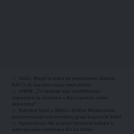
Vučić: Mogli bi sutra da postanemo članica
NATO ali čuvamo vojnu neutralnost
ANEM: „Tri nedelje bez identifikacije
napadača na novinare u Boru uprkos video
dokazima“
Advokat Rajić o Miliću i Kričku: Međusobno
pozicioniranje u kriminalnoj grupi koju vodi Vučić
Apostolović: Ne postoji formalna odluka o
zamrzavanju sredstava EU za Srbiju