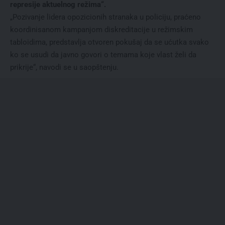
represije aktuelnog režima“.
„Pozivanje lidera opozicionih stranaka u policiju, praćeno
koordinisanom kampanjom diskreditacije u režimskim
tabloidima, predstavlja otvoren pokušaj da se ućutka svako
ko se usudi da javno govori o temama koje vlast želi da
prikrije“, navodi se u saopštenju.