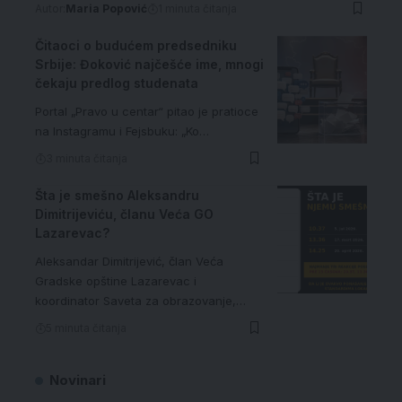
Autor:
Maria Popović
1 minuta čitanja
Čitaoci o budućem predsedniku
Srbije: Đoković najčešće ime, mnogi
čekaju predlog studenata
Portal „Pravo u centar“ pitao je pratioce
na Instagramu i Fejsbuku: „Ko…
3 minuta čitanja
Šta je smešno Aleksandru
Dimitrijeviću, članu Veća GO
Lazarevac?
Aleksandar Dimitrijević, član Veća
Gradske opštine Lazarevac i
koordinator Saveta za obrazovanje,…
5 minuta čitanja
Novinari