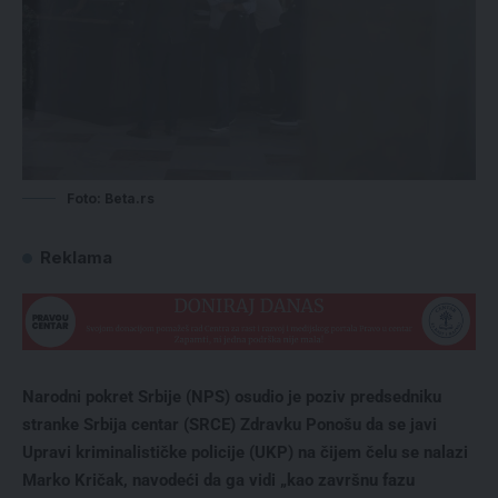
Foto: Beta.rs
Reklama
Narodni pokret Srbije (NPS) osudio je poziv predsedniku
stranke Srbija centar (SRCE) Zdravku Ponošu da se javi
Upravi kriminalističke policije (UKP) na čijem čelu se nalazi
Marko Kričak, navodeći da ga vidi „kao završnu fazu