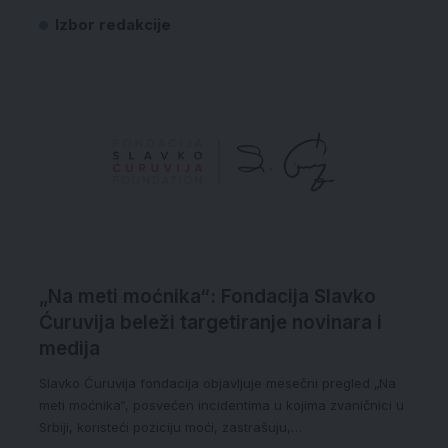
Izbor redakcije
„Na meti moćnika“: Fondacija Slavko
Ćuruvija beleži targetiranje novinara i
medija
Slavko Ćuruvija fondacija objavljuje mesečni pregled „Na
meti moćnika“, posvećen incidentima u kojima zvaničnici u
Srbiji, koristeći poziciju moći, zastrašuju,…