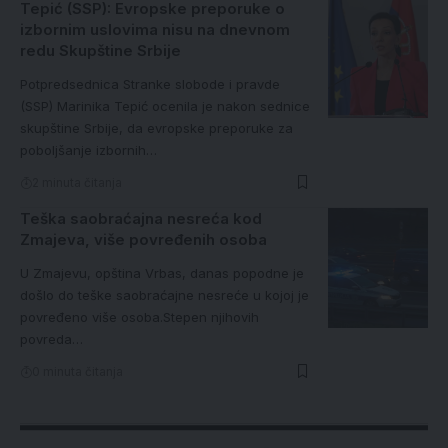
Tepić (SSP): Evropske preporuke o
izbornim uslovima nisu na dnevnom
redu Skupštine Srbije
Potpredsednica Stranke slobode i pravde
(SSP) Marinika Tepić ocenila je nakon sednice
skupštine Srbije, da evropske preporuke za
poboljšanje izbornih…
2 minuta čitanja
Teška saobraćajna nesreća kod
Zmajeva, više povređenih osoba
U Zmajevu, opština Vrbas, danas popodne je
došlo do teške saobraćajne nesreće u kojoj je
povređeno više osoba.Stepen njihovih
povreda…
0 minuta čitanja