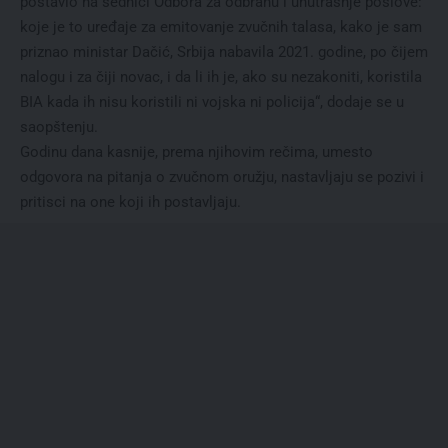
postavio na sednici Odbora za odbranu i unutrašnje poslove:
koje je to uređaje za emitovanje zvučnih talasa, kako je sam
priznao ministar Dačić, Srbija nabavila 2021. godine, po čijem
nalogu i za čiji novac, i da li ih je, ako su nezakoniti, koristila
BIA kada ih nisu koristili ni vojska ni policija“, dodaje se u
saopštenju.
Godinu dana kasnije, prema njihovim rečima, umesto
odgovora na pitanja o zvučnom oružju, nastavljaju se pozivi i
pritisci na one koji ih postavljaju.