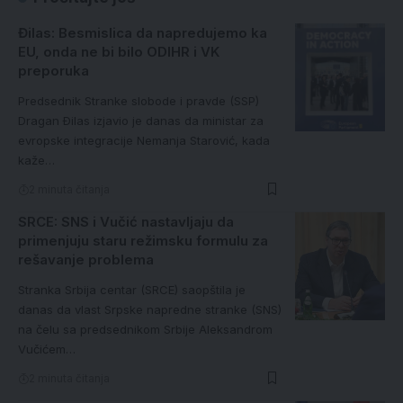
Đilas: Besmislica da napredujemo ka
EU, onda ne bi bilo ODIHR i VK
preporuka
Predsednik Stranke slobode i pravde (SSP)
Dragan Ðilas izjavio je danas da ministar za
evropske integracije Nemanja Starović, kada
kaže…
2 minuta čitanja
SRCE: SNS i Vučić nastavljaju da
primenjuju staru režimsku formulu za
rešavanje problema
Stranka Srbija centar (SRCE) saopštila je
danas da vlast Srpske napredne stranke (SNS)
na čelu sa predsednikom Srbije Aleksandrom
Vučićem…
2 minuta čitanja