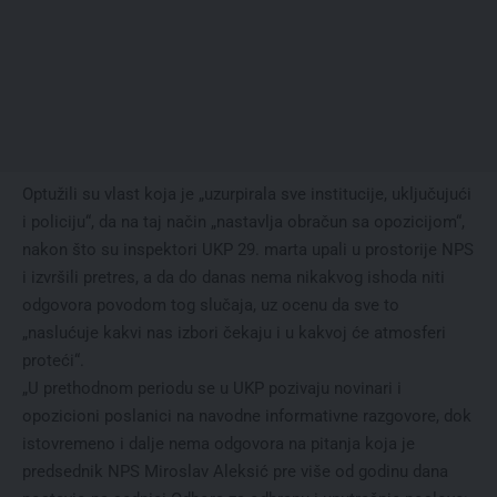
Optužili su vlast koja je „uzurpirala sve institucije, uključujući
i policiju“, da na taj način „nastavlja obračun sa opozicijom“,
nakon što su inspektori UKP 29. marta upali u prostorije NPS
i izvršili pretres, a da do danas nema nikakvog ishoda niti
odgovora povodom tog slučaja, uz ocenu da sve to
„naslućuje kakvi nas izbori čekaju i u kakvoj će atmosferi
proteći“.
„U prethodnom periodu se u UKP pozivaju novinari i
opozicioni poslanici na navodne informativne razgovore, dok
istovremeno i dalje nema odgovora na pitanja koja je
predsednik NPS Miroslav Aleksić pre više od godinu dana