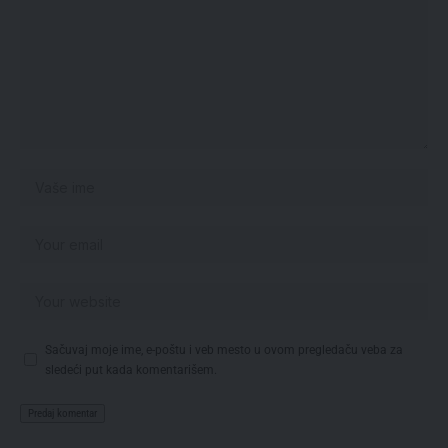
Sačuvaj moje ime, e-poštu i veb mesto u ovom pregledaču veba za
sledeći put kada komentarišem.