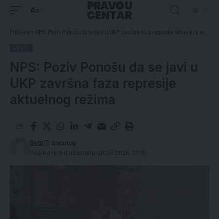
Aa
Početna
»
NPS: Poziv Ponošu da se javi u UKP završna faza represije aktuelnog režima
VESTI
NPS: Poziv Ponošu da se javi u
UKP završna faza represije
aktuelnog režima
Beta
Poslednji put ažurirano: 01.07.2026. 13:19