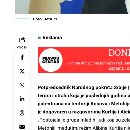
Foto: Beta.rs
Reklama
Podeli
Potpredsednik Narodnog pokreta Srbije (N
terora i straha koja je poslednjih godina
patentirana na teritoriji Кosova i Metohije
je dogovoren u razgovorima Кurtija i Ale
„Postojala je grupa mladih ljudi koji su žel
Metohiji, međutim, režim Aljbina Кurtija nij