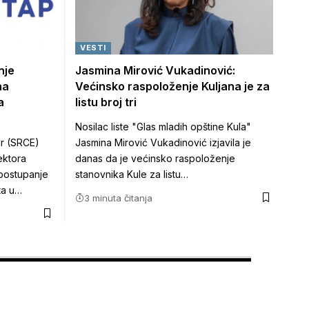
VESTI
nje
Jasmina Mirović Vukadinović:
na
Većinsko raspoloženje Kuljana je za
a
listu broj tri
Nosilac liste "Glas mladih opštine Kula"
ar (SRCE)
Jasmina Mirović Vukadinović izjavila je
ektora
danas da je većinsko raspoloženje
 postupanje
stanovnika Kule za listu…
ta u…
3 minuta čitanja