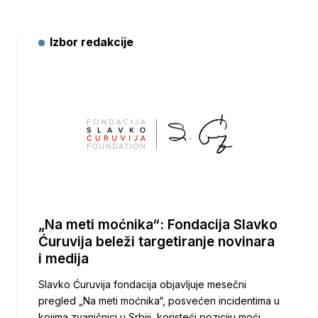
Izbor redakcije
„Na meti moćnika“: Fondacija Slavko
Ćuruvija beleži targetiranje novinara
i medija
Slavko Ćuruvija fondacija objavljuje mesečni
pregled „Na meti moćnika“, posvećen incidentima u
kojima zvaničnici u Srbiji, koristeći poziciju moći,