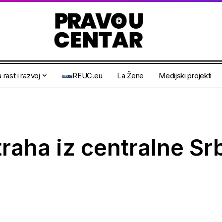
 rast i razvoj
REUC.eu
La Žene
Medijski projekti
raha iz centralne Srb