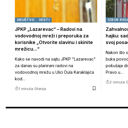
DRUŠTVO
VESTI
IZBOR RED
JPKP „Lazarevac“ – Radovi na
Zahvalnos
vodovodnoj mreži i preporuka za
hajku: sad
korisnike „Otvorite slavinu i skinite
svoj posa
mrežicu…“
Nakon što s
Kako se navodi na sajtu JPKP "Lazarevac"
buka povodo
za danas su planirani radovi na
pokušaja di
vodovodnoj mrežu u Ulici Dula Karaklajića
Pravo u…
kod…
2 minuta č
1 minuta čitanja