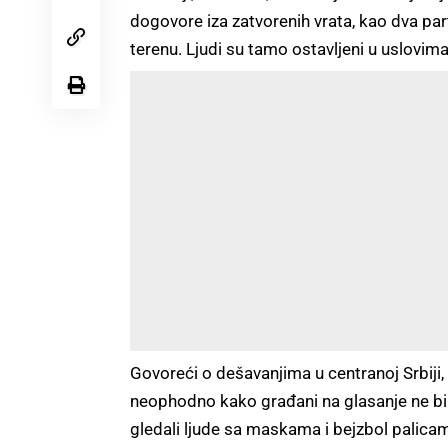
dogovore iza zatvorenih vrata, kao dva par
terenu. Ljudi su tamo ostavljeni u uslovima
Govoreći o dešavanjima u centranoj Srbiji,
neophodno kako građani na glasanje ne bi i
gledali ljude sa maskama i bejzbol palicam