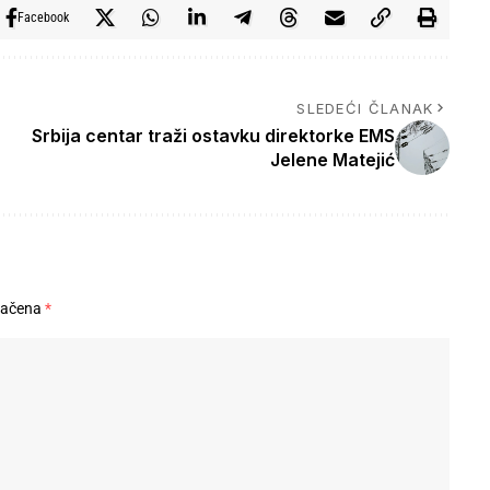
Facebook
SLEDEĆI ČLANAK
Srbija centar traži ostavku direktorke EMS
Jelene Matejić
načena
*