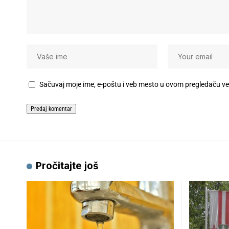
Sačuvaj moje ime, e-poštu i veb mesto u ovom pregledaču v
Pročitajte još