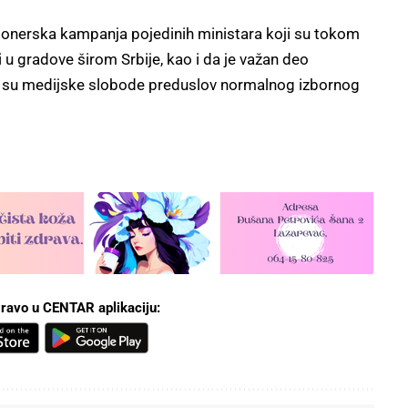
cionerska kampanja pojedinih ministara koji su tokom
 u gradove širom Srbije, kao i da je važan deo
 su medijske slobode preduslov normalnog izbornog
ravo u CENTAR aplikaciju: