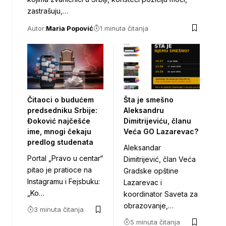
zastrašuju,…
Autor:
Maria Popović
1 minuta čitanja
Čitaoci o budućem
Šta je smešno
predsedniku Srbije:
Aleksandru
Đoković najčešće
Dimitrijeviću, članu
ime, mnogi čekaju
Veća GO Lazarevac?
predlog studenata
Aleksandar
Portal „Pravo u centar“
Dimitrijević, član Veća
pitao je pratioce na
Gradske opštine
Instagramu i Fejsbuku:
Lazarevac i
„Ko…
koordinator Saveta za
obrazovanje,…
3 minuta čitanja
5 minuta čitanja