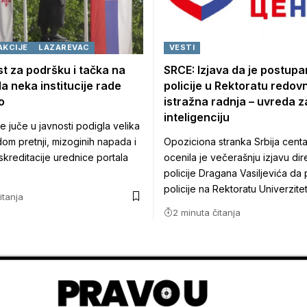
AKCIJE
LAZAREVAC
VESTI
t za podršku i tačka na
SRCE: Izjava da je postupa
a neka institucije rade
policije u Rektoratu redov
o
istražna radnja – uvreda z
inteligenciju
e juče u javnosti podigla velika
m pretnji, mizoginih napada i
Opoziciona stranka Srbija cent
skreditacije urednice portala
ocenila je večerašnju izjavu dir
policije Dragana Vasiljevića da
policije na Rektoratu Univerzite
itanja
2 minuta čitanja