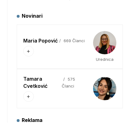
Novinari
Maria Popović
669 Članci
Urednica
Tamara
575
Cvetković
Članci
Reklama