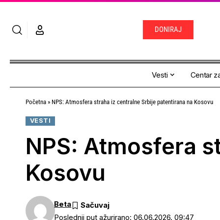
DONIRAJ
Vesti
Centar za
Početna
»
NPS: Atmosfera straha iz centralne Srbije patentirana na Kosovu
VESTI
NPS: Atmosfera st
Kosovu
Beta
Poslednji put ažurirano: 06.06.2026. 09:47