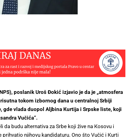
PS), poslanik Uroš Đokić izjavio je da je „atmosfera
 prisutna tokom izbornog dana u centralnoj Srbiji
, gde vlada duopol Aljbina Кurtija i Srpske liste, koji
ksandra Vučića“.
eli da budu alternativa za Srbe koji žive na Кosovu i
e prihvatio njihovu kandidaturu. Ono što Vučić i Кurti