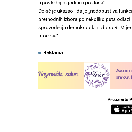
u poslednjih godinu i po dana“.
Đokić je ukazao i da je „nedopustiva funk
prethodnih izbora po nekoliko puta odlazili
sprovođenja demokratskih izbora REM jer
procesa“.
Reklama
Preuzmite P