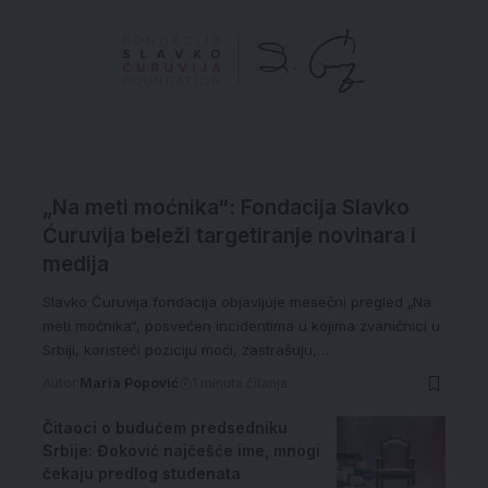
„Na meti moćnika“: Fondacija Slavko
Ćuruvija beleži targetiranje novinara i
medija
Slavko Ćuruvija fondacija objavljuje mesečni pregled „Na
meti moćnika“, posvećen incidentima u kojima zvaničnici u
Srbiji, koristeći poziciju moći, zastrašuju,…
Autor:
Maria Popović
1 minuta čitanja
Čitaoci o budućem predsedniku
Srbije: Đoković najčešće ime, mnogi
čekaju predlog studenata