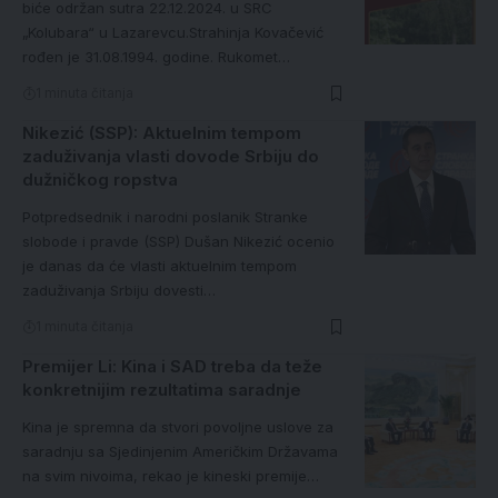
biće održan sutra 22.12.2024. u SRC
„Kolubara“ u Lazarevcu.Strahinja Kovačević
rođen je 31.08.1994. godine. Rukomet…
1 minuta čitanja
Nikezić (SSP): Aktuelnim tempom
zaduživanja vlasti dovode Srbiju do
dužničkog ropstva
Potpredsednik i narodni poslanik Stranke
slobode i pravde (SSP) Dušan Nikezić ocenio
je danas da će vlasti aktuelnim tempom
zaduživanja Srbiju dovesti…
1 minuta čitanja
Premijer Li: Kina i SAD treba da teže
konkretnijim rezultatima saradnje
Kina je spremna da stvori povoljne uslove za
saradnju sa Sjedinjenim Američkim Državama
na svim nivoima, rekao je kineski premije…