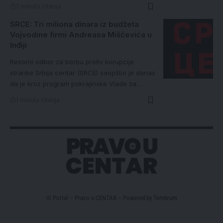
2 minuta čitanja
SRCE: Tri miliona dinara iz budžeta
Vojvodine firmi Andreasa Miščevića u
Inđiji
Resorni odbor za borbu protiv korupcije
stranke Srbija centar (SRCE) saopštio je danas
da je kroz program pokrajinske Vlade za…
1 minuta čitanja
© Portal – Pravo u CENTAR – Powered by
Tembrum