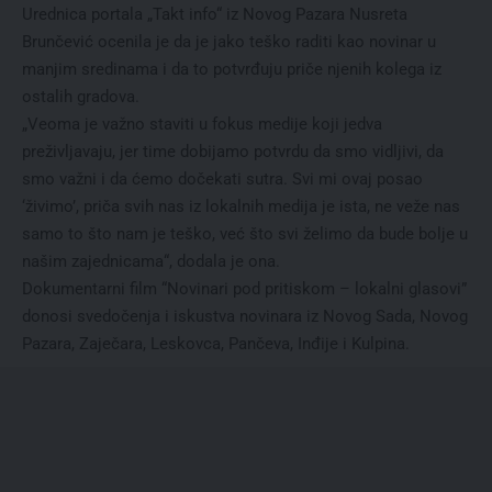
Urednica portala „Takt info“ iz Novog Pazara Nusreta
Brunčević ocenila je da je jako teško raditi kao novinar u
manjim sredinama i da to potvrđuju priče njenih kolega iz
ostalih gradova.
„Veoma je važno staviti u fokus medije koji jedva
preživljavaju, jer time dobijamo potvrdu da smo vidljivi, da
smo važni i da ćemo dočekati sutra. Svi mi ovaj posao
‘živimo’, priča svih nas iz lokalnih medija je ista, ne veže nas
samo to što nam je teško, već što svi želimo da bude bolje u
našim zajednicama“, dodala je ona.
Dokumentarni film “Novinari pod pritiskom – lokalni glasovi”
donosi svedočenja i iskustva novinara iz Novog Sada, Novog
Pazara, Zaječara, Leskovca, Pančeva, Inđije i Kulpina.