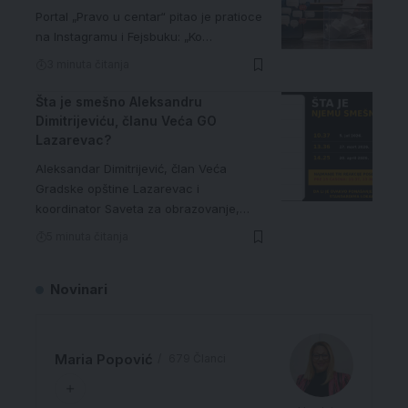
Portal „Pravo u centar“ pitao je pratioce
na Instagramu i Fejsbuku: „Ko…
3 minuta čitanja
Šta je smešno Aleksandru
Dimitrijeviću, članu Veća GO
Lazarevac?
Aleksandar Dimitrijević, član Veća
Gradske opštine Lazarevac i
koordinator Saveta za obrazovanje,…
5 minuta čitanja
Novinari
Maria Popović
679 Članci