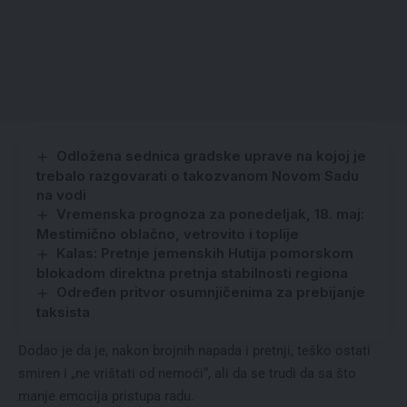
Odložena sednica gradske uprave na kojoj je
trebalo razgovarati o takozvanom Novom Sadu
na vodi
Vremenska prognoza za ponedeljak, 18. maj:
Mestimično oblačno, vetrovito i toplije
Kalas: Pretnje jemenskih Hutija pomorskom
blokadom direktna pretnja stabilnosti regiona
Određen pritvor osumnjičenima za prebijanje
taksista
Dodao je da je, nakon brojnih napada i pretnji, teško ostati
smiren i „ne vrištati od nemoći“, ali da se trudi da sa što
manje emocija pristupa radu.