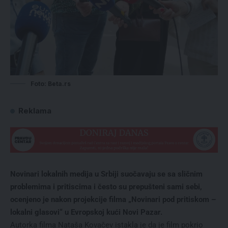
Foto: Beta.rs
Reklama
Novinari lokalnih medija u Srbiji suočavaju se sa sličnim
problemima i pritiscima i često su prepušteni sami sebi,
ocenjeno je nakon projekcije filma „Novinari pod pritiskom –
lokalni glasovi“ u Evropskoj kući Novi Pazar.
Autorka filma Nataša Kovačev istakla je da je film pokrio