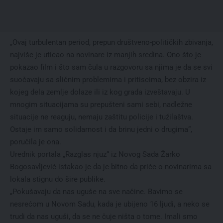
„Ovaj turbulentan period, prepun društveno-političkih zbivanja,
najviše je uticao na novinare iz manjih sredina. Ono što je
pokazao film i što sam čula u razgovoru sa njima je da se svi
suočavaju sa sličnim problemima i pritiscima, bez obzira iz
kojeg dela zemlje dolaze ili iz kog grada izveštavaju. U
mnogim situacijama su prepušteni sami sebi, nadležne
situacije ne reaguju, nemaju zaštitu policije i tužilaštva.
Ostaje im samo solidarnost i da brinu jedni o drugima“,
poručila je ona.
Urednik portala „Razglas njuz“ iz Novog Sada Žarko
Bogosavljević istakao je da je bitno da priče o novinarima sa
lokala stignu do šire publike.
„Pokušavaju da nas uguše na sve načine. Bavimo se
nesrećom u Novom Sadu, kada je ubijeno 16 ljudi, a neko se
trudi da nas uguši, da se ne čuje ništa o tome. Imali smo