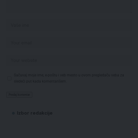
Sačuvaj moje ime, e-poštu i veb mesto u ovom pregledaču veba za
sledeći put kada komentarišem.
Izbor redakcije