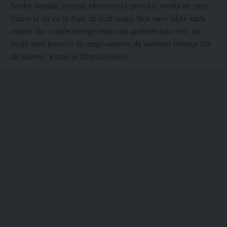
fizičke napade, pretnje, ekonomske pritiske, mediji se gase.
Važno je da se to čuje, da ljudi znaju. Nije nam lakše kada
vidimo da i ostale kolege imaju isti problem kao i mi, ali
može nam pomoći da razgovaramo, da nađemo rešenje šta
da radimo“, kazao je Bogosavljević.