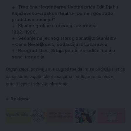
Tragična i legendarna životna priča Edit Pjaf u
Knjaževsko-srpskom teatru-„Dame i gospodo
predstava počinje!“
Ključne godine u razvoju Lazarevca
1882.-1980.
Sećanje na jednog starog zanatliju: Stanislav
– Cane Nedeljković, sodadžija iz Lazarevca
Beograd slavi, Srbija pamti: Porodični dani u
senci tragedija
Organizatori pozivaju sve sugrađane da im se pridruže i ističu
da se samo zajedničkim snagama i solidarnošću može
graditi lepše i zdravije okruženje
Reklama