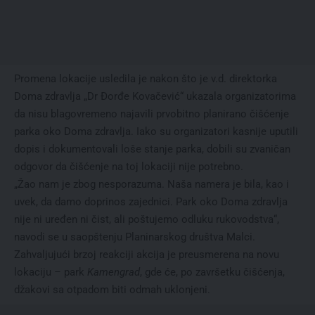
Promena lokacije usledila je nakon što je v.d. direktorka
Doma zdravlja „Dr Đorđe Kovačević“ ukazala organizatorima
da nisu blagovremeno najavili prvobitno planirano čišćenje
parka oko Doma zdravlja. Iako su organizatori kasnije uputili
dopis i dokumentovali loše stanje parka, dobili su zvaničan
odgovor da čišćenje na toj lokaciji nije potrebno.
„Žao nam je zbog nesporazuma. Naša namera je bila, kao i
uvek, da damo doprinos zajednici. Park oko Doma zdravlja
nije ni uređen ni čist, ali poštujemo odluku rukovodstva“,
navodi se u saopštenju Planinarskog društva Malci.
Zahvaljujući brzoj reakciji akcija je preusmerena na novu
lokaciju – park
Kamengrad
, gde će, po završetku čišćenja,
džakovi sa otpadom biti odmah uklonjeni.