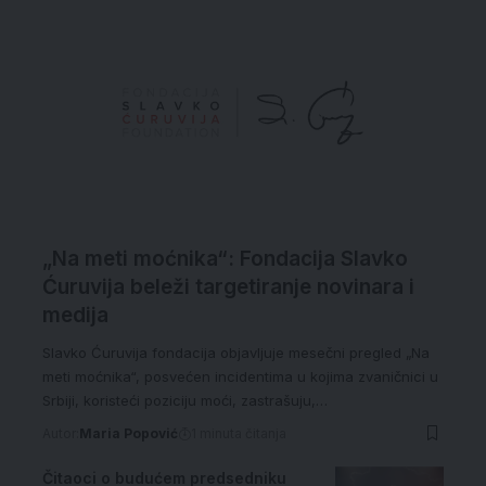
„Na meti moćnika“: Fondacija Slavko
Ćuruvija beleži targetiranje novinara i
medija
Slavko Ćuruvija fondacija objavljuje mesečni pregled „Na
meti moćnika“, posvećen incidentima u kojima zvaničnici u
Srbiji, koristeći poziciju moći, zastrašuju,…
Autor:
Maria Popović
1 minuta čitanja
Čitaoci o budućem predsedniku