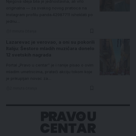
Njegova ideja bila je jednostavna, ali vrlo
originalna — za svakog novog pratioca na
Instagram profilu panda.42987711 isheklati po
jednu…
1 minuta čitanja
Lazarevac je verovao, a oni su pokorili
Italiju: Šestoro mladih muzičara donelo
12 svetskih nagrada
Portal „Pravo u centar” je i ranije pisao o ovim
mladim umetnicima, prateći akciju tokom koje
je prikupljan novac za…
2 minuta čitanja