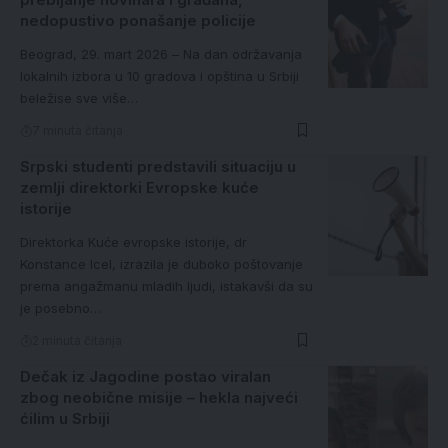
nedopustivo ponašanje policije
Beograd, 29. mart 2026 – Na dan održavanja
lokalnih izbora u 10 gradova i opština u Srbiji
beležise sve više…
7 minuta čitanja
Srpski studenti predstavili situaciju u
zemlji direktorki Evropske kuće
istorije
Direktorka Kuće evropske istorije, dr
Konstance Icel, izrazila je duboko poštovanje
prema angažmanu mladih ljudi, istakavši da su
je posebno…
2 minuta čitanja
Dečak iz Jagodine postao viralan
zbog neobične misije – hekla najveći
ćilim u Srbiji