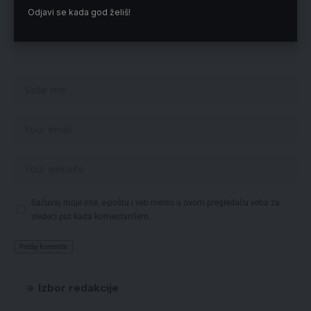
Odjavi se kada god želiš!
Sačuvaj moje ime, e-poštu i veb mesto u ovom pregledaču veba za
sledeći put kada komentarišem.
Izbor redakcije