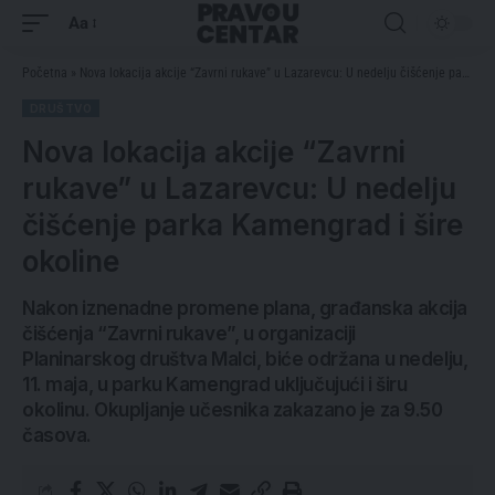
Aa
Početna
»
Nova lokacija akcije “Zavrni rukave” u Lazarevcu: U nedelju čišćenje parka Kamengrad i šire okoline
DRUŠTVO
Nova lokacija akcije “Zavrni
rukave” u Lazarevcu: U nedelju
čišćenje parka Kamengrad i šire
okoline
Nakon iznenadne promene plana, građanska akcija
čišćenja “Zavrni rukave”, u organizaciji
Planinarskog društva Malci, biće održana u nedelju,
11. maja, u parku Kamengrad uključujući i širu
okolinu. Okupljanje učesnika zakazano je za 9.50
časova.