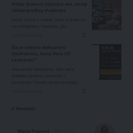
Srbije: Đoković najčešće ime, mnogi
čekaju predlog studenata
Portal „Pravo u centar“ pitao je pratioce
na Instagramu i Fejsbuku: „Ko…
3 minuta čitanja
Šta je smešno Aleksandru
Dimitrijeviću, članu Veća GO
Lazarevac?
Aleksandar Dimitrijević, član Veća
Gradske opštine Lazarevac i
koordinator Saveta za obrazovanje,…
5 minuta čitanja
Novinari
Maria Popović
680 Članci