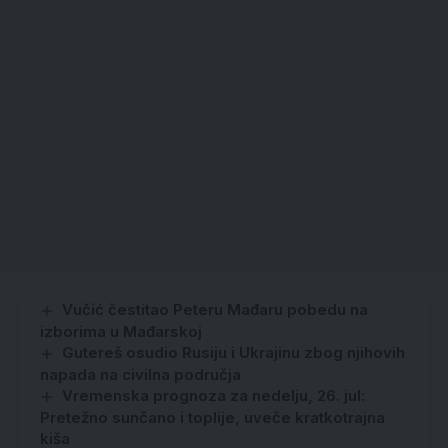
Vučić čestitao Peteru Mađaru pobedu na
izborima u Mađarskoj
Gutereš osudio Rusiju i Ukrajinu zbog njihovih
napada na civilna područja
Vremenska prognoza za nedelju, 26. jul:
Pretežno sunčano i toplije, uveče kratkotrajna
kiša