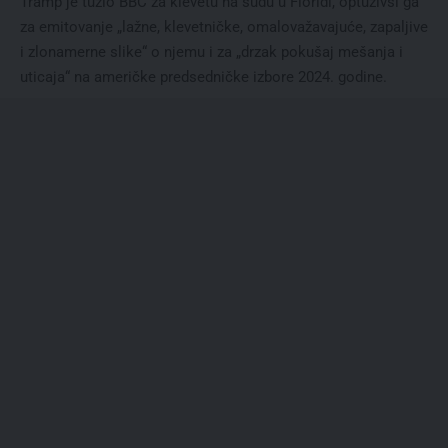
Tramp je tužio BBC za klevetu na sudu u Floridi, optuživši ga
za emitovanje „lažne, klevetničke, omalovažavajuće, zapaljive
i zlonamerne slike“ o njemu i za „drzak pokušaj mešanja i
uticaja“ na američke predsedničke izbore 2024. godine.