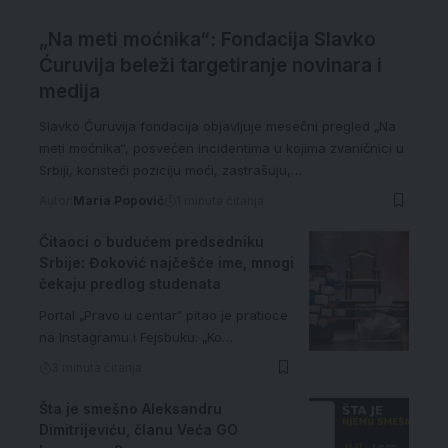
„Na meti moćnika“: Fondacija Slavko
Ćuruvija beleži targetiranje novinara i
medija
Slavko Ćuruvija fondacija objavljuje mesečni pregled „Na
meti moćnika“, posvećen incidentima u kojima zvaničnici u
Srbiji, koristeći poziciju moći, zastrašuju,…
Autor:
Maria Popović
1 minuta čitanja
Čitaoci o budućem predsedniku
Srbije: Đoković najčešće ime, mnogi
čekaju predlog studenata
Portal „Pravo u centar“ pitao je pratioce
na Instagramu i Fejsbuku: „Ko…
3 minuta čitanja
Šta je smešno Aleksandru
Dimitrijeviću, članu Veća GO