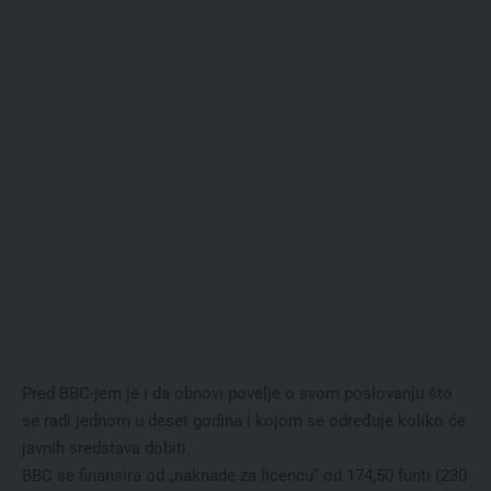
Pred BBC-jem je i da obnovi povelje o svom poslovanju što
se radi jednom u deset godina i kojom se određuje koliko će
javnih sredstava dobiti.
BBC se finansira od „naknade za licencu“ od 174,50 funti (230