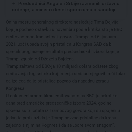
Predsednici Angole i Srbije razmenili državno
ordenje, a ministri deset sporazuma o saradnji
On na mestu generalnog direktora nasleđuje Tima Dejvija
koji je podneo ostavku u novembru posle kritika što je BBC
emitovao montiran snimak govora Trampa od 6. januara
2021, uoči upada svojih pristalica u Kongres SAD da bi
sprečili proglašenje rezultata predsedničkih izbora koje je
Tramp izgubio od Džozefa Bajdena.
Tramp zahteva od BBC-ja 10 milijardi dolara odštete zbog
emitovanja tog snimka koji menja smisao njegovih reči tako
da izgleda da je pristalice pozvao da napadnu zgradu
Kongresa.
U dokumentarnom filmu emitovanom na BBC-ju nekoliko
dana pred američke predsedničke izbore 2024. godine
spoena su tri citata iz Trampovog govora koji su spojeni u
jedan te proizlazi da je Tramp pozvao pristalice da krenu
zajedno s njim na Kognres i da se „bore svom snagom“.