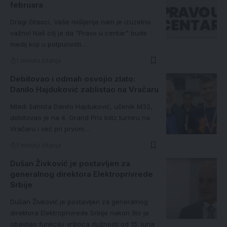
februara
Dragi čitaoci, Vaše mišljenje nam je izuzetno
važno! Naš cilj je da "Pravo u centar" bude
medij koji u potpunosti…
1 minuta čitanja
Debitovao i odmah osvojio zlato:
Danilo Hajduković zablistao na Vračaru
Mladi šahista Danilo Hajduković, učenik M32,
debitovao je na 4. Grand Prix blitz turniru na
Vračaru i već pri prvom…
1 minuta čitanja
Dušan Živković je postavljen za
generalnog direktora Elektroprivrede
Srbije
Dušan Živković je postavljen za generalnog
direktora Elektroprivrede Srbije nakon što je
obavljao funkciju vršioca dužnosti od 15. juna