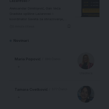
Lazarevac?
Aleksandar Dimitrijević, član Veća
Gradske opštine Lazarevac i
koordinator Saveta za obrazovanje,…
5 minuta čitanja
Novinari
Maria Popović
680 Članci
Urednica
Tamara Cvetković
577 Članci