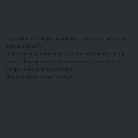
On je rekao da 104 godina star BBC „izvanredan, jedinstven
britanski resurs“.
„Sada više nego ikad nam je potreban uspešan BBC da radi
za sve u kompleksnom i neizvesnom svetu koji se i brzo
menja“, rekao je on u saopštenju.
Briten će početi da radi 18. maja.