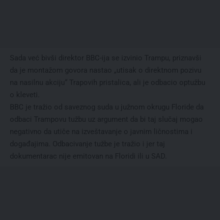
Sada već bivši direktor BBC-ija se izvinio Trampu, priznavši
da je montažom govora nastao „utisak o direktnom pozivu
na nasilnu akciju“ Trapovih pristalica, ali je odbacio optužbu
o kleveti.
BBC je tražio od saveznog suda u južnom okrugu Floride da
odbaci Trampovu tužbu uz argument da bi taj slučaj mogao
negativno da utiče na izveštavanje o javnim ličnostima i
događajima. Odbacivanje tužbe je tražio i jer taj
dokumentarac nije emitovan na Floridi ili u SAD.