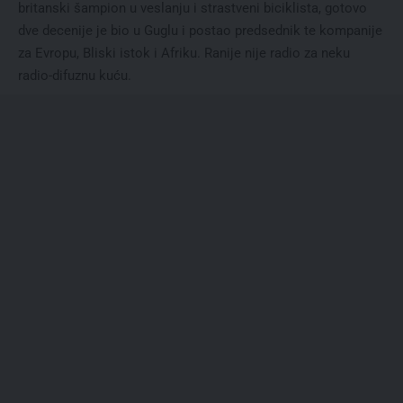
britanski šampion u veslanju i strastveni biciklista, gotovo
dve decenije je bio u Guglu i postao predsednik te kompanije
za Evropu, Bliski istok i Afriku. Ranije nije radio za neku
radio-difuznu kuću.