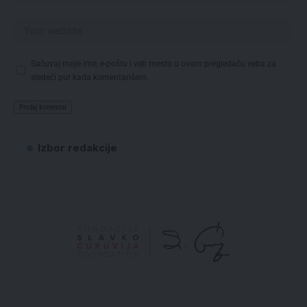
Sačuvaj moje ime, e-poštu i veb mesto u ovom pregledaču veba za
sledeći put kada komentarišem.
Izbor redakcije