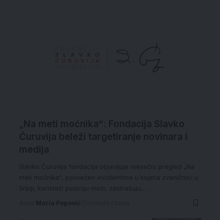
„Na meti moćnika“: Fondacija Slavko
Ćuruvija beleži targetiranje novinara i
medija
Slavko Ćuruvija fondacija objavljuje mesečni pregled „Na
meti moćnika“, posvećen incidentima u kojima zvaničnici u
Srbiji, koristeći poziciju moći, zastrašuju,…
Autor:
Maria Popović
1 minuta čitanja