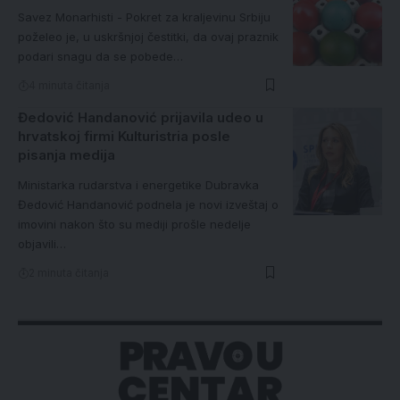
Savez Monarhisti - Pokret za kraljevinu Srbiju
poželeo je, u uskršnjoj čestitki, da ovaj praznik
podari snagu da se pobede…
4 minuta čitanja
Đedović Handanović prijavila udeo u
hrvatskoj firmi Kulturistria posle
pisanja medija
Ministarka rudarstva i energetike Dubravka
Đedović Handanović podnela je novi izveštaj o
imovini nakon što su mediji prošle nedelje
objavili…
2 minuta čitanja