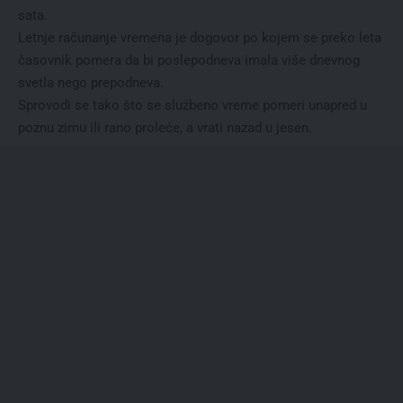
sata.
Letnje računanje vremena je dogovor po kojem se preko leta
časovnik pomera da bi poslepodneva imala više dnevnog
svetla nego prepodneva.
Sprovodi se tako što se službeno vreme pomeri unapred u
poznu zimu ili rano proleće, a vrati nazad u jesen.