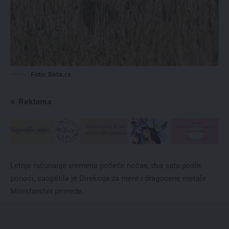
Foto: Beta.rs
Reklama
Letnje računanje vremena počeće noćas, dva sata posle
ponoći, saopštila je Direkcija za mere i dragocene metale
Ministarstva privrede.