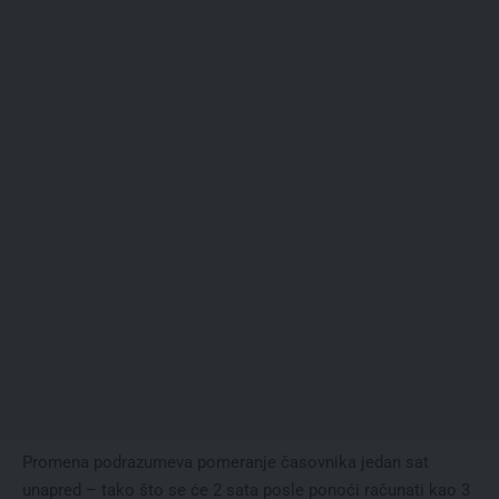
Promena podrazumeva pomeranje časovnika jedan sat
unapred – tako što se će 2 sata posle ponoći računati kao 3