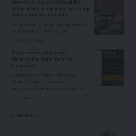
Čitaoci o budućem predsedniku
Srbije: Đoković najčešće ime, mnogi
čekaju predlog studenata
Portal „Pravo u centar“ pitao je pratioce
na Instagramu i Fejsbuku: „Ko…
3 minuta čitanja
Šta je smešno Aleksandru
Dimitrijeviću, članu Veća GO
Lazarevac?
Aleksandar Dimitrijević, član Veća
Gradske opštine Lazarevac i
koordinator Saveta za obrazovanje,…
5 minuta čitanja
Novinari