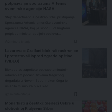
potpisivanje sporazuma Artemis
svemirske agencije NASA
Stejt department je čestitao Srbiji pristupanje
Sporazumu Artemis američke svemirske
agencije NASA, koji je sinoć u Vašingtonu
potpisao ministar spoljnih poslova…
2 minuta čitanja
Lazarevac: Građani blokirali raskrsnice
i protestovali ispred zgrade opštine
(VIDEO)
Blokade su započete petnaestominutnim
odavanjem počasti žrtvama tragičnog
događaja u Novom Sadu, nakon čega je
usledilo 15 minuta buke kao…
1 minuta čitanja
Monarhisti u čestitki: Sledeći Uskrs u
slobodnoj Kraljevini Srbiji