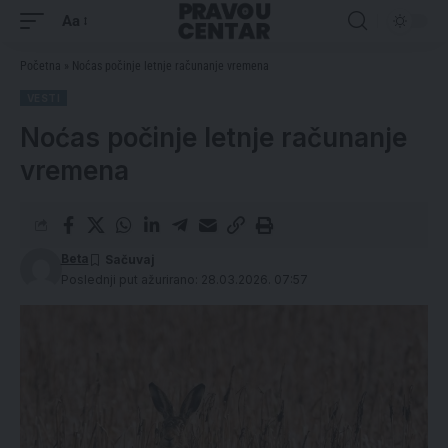
Aa
Početna
»
Noćas počinje letnje računanje vremena
VESTI
Noćas počinje letnje računanje
vremena
Beta
Poslednji put ažurirano: 28.03.2026. 07:57