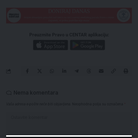
Preuzmite Pravo u CENTAR aplikaciju:
Nema komentara
Vaša adresa e-pošte neće biti objavljena.
Neophodna polja su označena
*