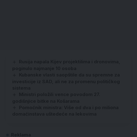
Rusija napala Kijev projektilima i dronovima,
poginulo najmanje 10 osoba
Kubanske vlasti saopštile da su spremne za
investicije iz SAD, ali ne za promenu političkog
sistema
Ministri položili vence povodom 27.
godišnjice bitke na Košarama
Pomoćnik ministra: Više od dva i po miliona
domaćinstava uštedeće na lekovima
Reklama