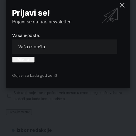
Prijavi se!
Prijavi se na naš newsletter!
Vaša e-pošta:
Odjavi se kada god želiš!
Sačuvaj moje ime, e-poštu i veb mesto u ovom pregledaču veba za
sledeći put kada komentarišem.
Izbor redakcije