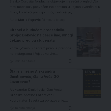
Slavko Ćuruvija fondacija objavljuje mesečni pregled „Na
meti moćnika“, posvećen incidentima u kojima zvaničnici u
Srbiji, koristeći poziciju moći, zastrašuju,…
Autor:
Maria Popović
1 minuta čitanja
Čitaoci o budućem predsedniku
Srbije: Đoković najčešće ime, mnogi
čekaju predlog studenata
Portal „Pravo u centar“ pitao je pratioce
na Instagramu i Fejsbuku: „Ko…
3 minuta čitanja
Šta je smešno Aleksandru
Dimitrijeviću, članu Veća GO
Lazarevac?
Aleksandar Dimitrijević, član Veća
Gradske opštine Lazarevac i
koordinator Saveta za obrazovanje,…
5 minuta čitanja