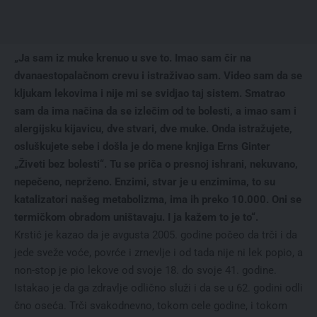
„Ja sam iz muke krenuo u sve to. Imao sam čir na
dvanaestopalačnom crevu i istraživao sam. Video sam da se
kljukam lekovima i nije mi se svidjao taj sistem. Smatrao
sam da ima načina da se izlečim od te bolesti, a imao sam i
alergijsku kijavicu, dve stvari, dve muke. Onda istražujete,
osluškujete sebe i došla je do mene knjiga Erns Ginter
„Živeti bez bolesti“. Tu se priča o presnoj ishrani, nekuvano,
nepečeno, neprženo. Enzimi, stvar je u enzimima, to su
katalizatori našeg metabolizma, ima ih preko 10.000. Oni se
termičkom obradom uništavaju. I ja kažem to je to“.
Krstić je kazao da je avgusta 2005. godine počeo da trči i da
jede sveže voće, povrće i zrnevlje i od tada nije ni lek popio, a
non-stop je pio lekove od svoje 18. do svoje 41. godine.
Istakao je da ga zdravlje odlično služi i da se u 62. godini odli
čno oseća. Trči svakodnevno, tokom cele godine, i tokom