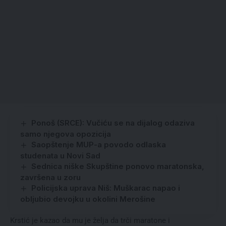
Ponoš (SRCE): Vučiću se na dijalog odaziva
samo njegova opozicija
Saopštenje MUP-a povodo odlaska
studenata u Novi Sad
Sednica niške Skupštine ponovo maratonska,
završena u zoru
Policijska uprava Niš: Muškarac napao i
obljubio devojku u okolini Merošine
Krstić je kazao da mu je želja da trči maratone i