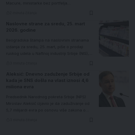
Macure, ministarke bez portfelja…
2 minuta čitanja
Naslovne strane za sredu, 25. mart
2026. godine
Beogradska štampa na naslovnim stranama
izdanja za sredu, 25. mart, piše o prodaji
ruskog udela u Naftnoj industriji Srbije (NIS),…
3 minuta čitanja
Aleksić: Dnevno zaduženje Srbije od
kada je SNS došla na vlast iznosi 4,6
miliona evra
Predsednik Narodnog pokreta Srbije (NPS)
Miroslav Aleksić izjavio je da zaduživanje od
5,7 milijardi evra po osnovu više zakona o…
3 minuta čitanja