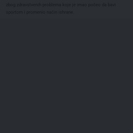
zbog zdravstvenih problema koje je imao počeo da bavi
sportom i promenio način ishrane.