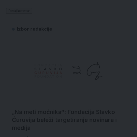
Izbor redakcije
„Na meti moćnika“: Fondacija Slavko
Ćuruvija beleži targetiranje novinara i
medija