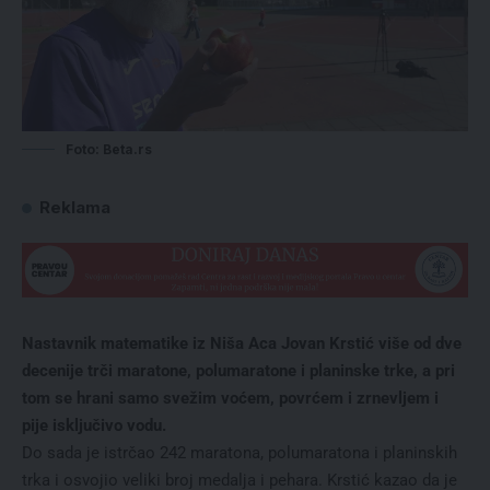
Foto: Beta.rs
Reklama
Nastavnik matematike iz Niša Aca Jovan Krstić više od dve
decenije trči maratone, polumaratone i planinske trke, a pri
tom se hrani samo svežim voćem, povrćem i zrnevljem i
pije isključivo vodu.
Do sada je istrčao 242 maratona, polumaratona i planinskih
trka i osvojio veliki broj medalja i pehara. Krstić kazao da je