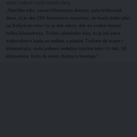
zime i tokom vrelih letnjih dana.
„
Otprilike siks, seven kilometara dnevno, puta tridesetak
dana, to je oko 200 kilometara mesečno. Ja imam jedan plac
na Delijskom visu i to je dok odem, dok se vratim taman
tolika kilometraža. Trčim i planinske trke, to je još veće
zadovoljstvo kada se nađete u planini. Trebam da imam i
kilometražu, onda jednom nedeljno istrčim tako 15-tak, 20
kilometara, čisto da imam dužinu u treningu“