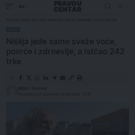
Aa
Početna
»
Nišlija jede samo sveže voće, povrće i zdrnevlje, a istčao 242 trke
VESTI
Nišlija jede samo sveže voće,
povrće i zdrnevlje, a istčao 242
trke
Beta
Poslednji put ažurirano: 14.04.2026. 10:25