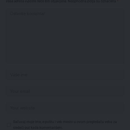
Vaša adresa e-pošte neće biti objavljena.
Neophodna polja su označena
*
Sačuvaj moje ime, e-poštu i veb mesto u ovom pregledaču veba za
sledeći put kada komentarišem.