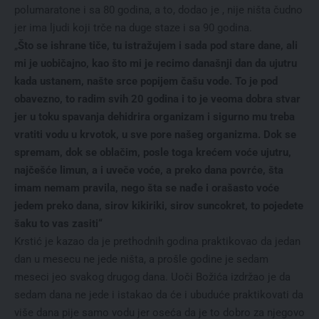
polumaratone i sa 80 godina, a to, dodao je , nije ništa čudno
jer ima ljudi koji trče na duge staze i sa 90 godina.
„
Što se ishrane tiče, tu istražujem i sada pod stare dane, ali
mi je uobičajno, kao što mi je recimo današnji dan da ujutru
kada ustanem, našte srce popijem čašu vode. To je pod
obavezno, to radim svih 20 godina i to je veoma dobra stvar
jer u toku spavanja dehidrira organizam i sigurno mu treba
vratiti vodu u krvotok, u sve pore našeg organizma. Dok se
spremam, dok se oblačim, posle toga krećem voće ujutru,
najčešće limun, a i uveče voće, a preko dana povrće, šta
imam nemam pravila, nego šta se nađe i orašasto voće
jedem preko dana, sirov kikiriki, sirov suncokret, to pojedete
šaku to vas zasiti“
Krstić je kazao da je prethodnih godina praktikovao da jedan
dan u mesecu ne jede ništa, a prošle godine je sedam
meseci jeo svakog drugog dana. Uoči Božića izdržao je da
sedam dana ne jede i istakao da će i ubuduće praktikovati da
više dana pije samo vodu jer oseća da je to dobro za njegovo