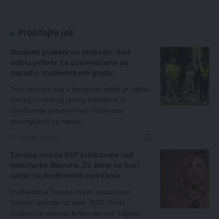
Pročitajte još
Studenti pušteni na slobodu: Sud
odbio pritvor za osumnjičene za
napad u studentskom gradu
Treći osnovni sud u Beogradu odbio je zahtev
Trećeg osnovnog javnog tužilaštva za
određivanje pritvora trojici studenata
osumnjičenih za napad…
1 minuta čitanja
Ženska mreža SSP kritikovala rad
ministarke Macure: Za žene se bori
samo na društvenim mrežama
Predsednica Ženske mreže opozicione
Stranke slobode i pravde (SSP) Ferida
Čustović je večeras kritikovala rad Tatjane