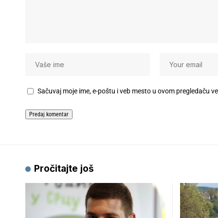
Sačuvaj moje ime, e-poštu i veb mesto u ovom pregledaču v
Pročitajte još