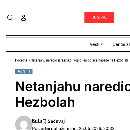
DONIRAJ
Vesti
Centar za
Početna
»
Netanjahu naredio izraelskoj vojsci da pojača napade na Hezbolah
VESTI
Netanjahu naredio
Hezbolah
Beta
Poslednji put ažurirano: 25.05.2026. 20:33