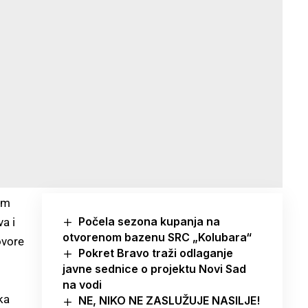
am
Počela sezona kupanja na
a i
otvorenom bazenu SRC „Kolubara“
ovore
Pokret Bravo traži odlaganje
javne sednice o projektu Novi Sad
na vodi
ka
NE, NIKO NE ZASLUŽUJE NASILJE!