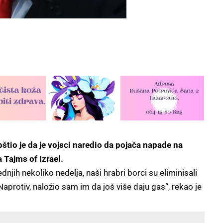
štio je da je vojsci naredio da pojača napade na
a Tajms of Izrael.
ih nekoliko nedelja, naši hrabri borci su eliminisali
aprotiv, naložio sam im da još više daju gas“, rekao je