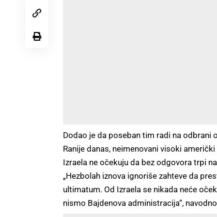
Dodao je da poseban tim radi na odbrani 
Ranije danas, neimenovani visoki američki 
Izraela ne očekuju da bez odgovora trpi n
„Hezbolah iznova ignoriše zahteve da prest
ultimatum. Od Izraela se nikada neće očeki
nismo Bajdenova administracija“, navodno je 