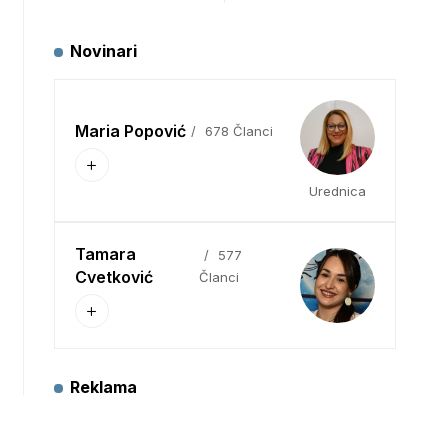
Novinari
Maria Popović
678 Članci
Urednica
Tamara
577
Cvetković
Članci
Reklama