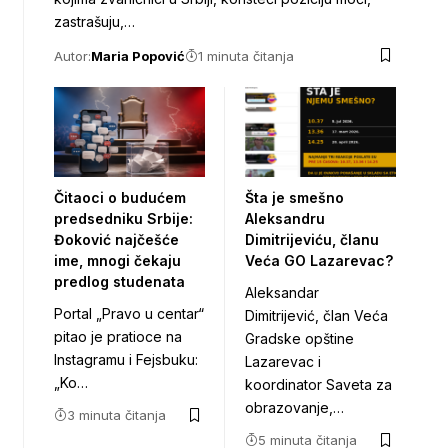
zastrašuju,…
Autor:
Maria Popović
1 minuta čitanja
Čitaoci o budućem
Šta je smešno
predsedniku Srbije:
Aleksandru
Đoković najčešće
Dimitrijeviću, članu
ime, mnogi čekaju
Veća GO Lazarevac?
predlog studenata
Aleksandar
Portal „Pravo u centar“
Dimitrijević, član Veća
pitao je pratioce na
Gradske opštine
Instagramu i Fejsbuku:
Lazarevac i
„Ko…
koordinator Saveta za
obrazovanje,…
3 minuta čitanja
5 minuta čitanja