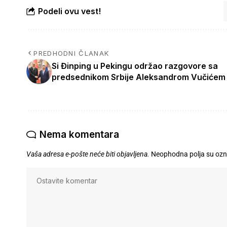
Podeli ovu vest!
PREDHODNI ČLANAK
Si Đinping u Pekingu održao razgovore sa
predsednikom Srbije Aleksandrom Vučićem
Nema komentara
Vaša adresa e-pošte neće biti objavljena.
Neophodna polja su oz