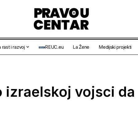
 rast i razvoj
REUC.eu
La Žene
Medijski projekti
 izraelskoj vojsci d