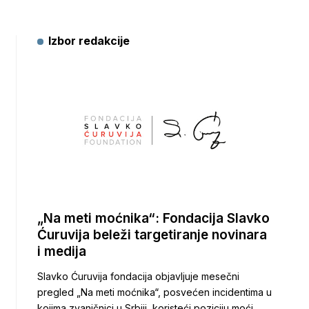
Izbor redakcije
„Na meti moćnika“: Fondacija Slavko
Ćuruvija beleži targetiranje novinara
i medija
Slavko Ćuruvija fondacija objavljuje mesečni
pregled „Na meti moćnika“, posvećen incidentima u
kojima zvaničnici u Srbiji, koristeći poziciju moći,