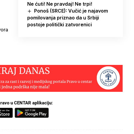
Ne ćuti! Ne pravdaj! Ne trpi!
Ponoš (SRCE): Vučić je najavom
pomilovanja priznao da u Srbiji
postoje politički zatvorenici
vora
ravo u CENTAR aplikaciju: