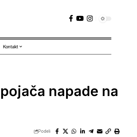
Kontakt
a pojača napade na
Podeli