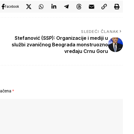
Facebook
SLEDEĆI ČLANAK
Stefanović (SSP): Organizacije i mediji u
službi zvaničnog Beograda monstruozno
vređaju Crnu Goru
načena
*