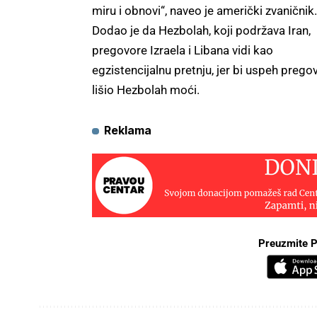
miru i obnovi“, naveo je američki zvaničnik.
Dodao je da Hezbolah, koji podržava Iran,
pregovore Izraela i Libana vidi kao
egzistencijalnu pretnju, jer bi uspeh prego
lišio Hezbolah moći.
Reklama
Preuzmite P