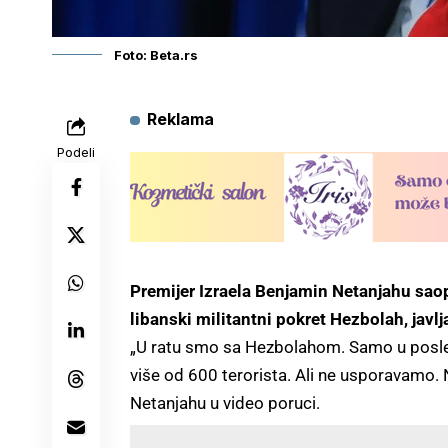
Foto: Beta.rs
Reklama
Podeli
Premijer Izraela Benjamin Netanjahu saop
libanski militantni pokret Hezbolah, javlj
„U ratu smo sa Hezbolahom. Samo u poslednj
više od 600 terorista. Ali ne usporavamo. N
Netanjahu u video poruci.