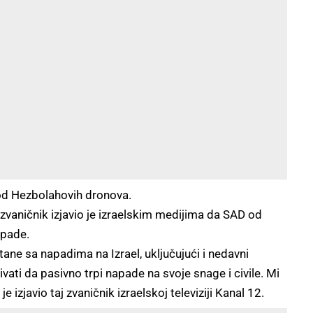
od Hezbolahovih dronova.
zvaničnik izjavio je izraelskim medijima da SAD od
apade.
ane sa napadima na Izrael, uključujući i nedavni
vati da pasivno trpi napade na svoje snage i civile. Mi
izjavio taj zvaničnik izraelskoj televiziji Kanal 12.