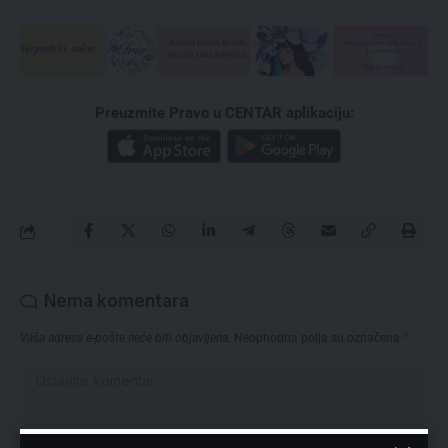
Preuzmite Pravo u CENTAR aplikaciju:
Nema komentara
Vaša adresa e-pošte neće biti objavljena.
Neophodna polja su označena
*