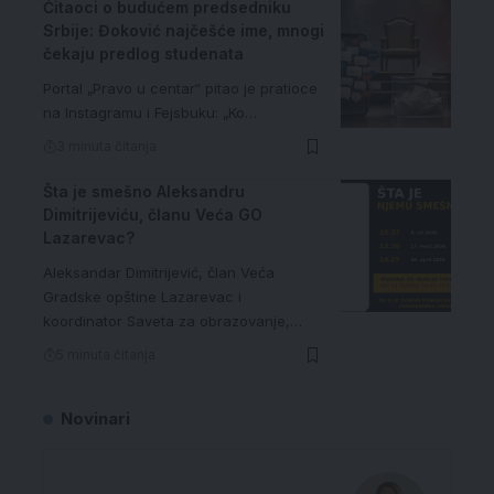
Čitaoci o budućem predsedniku
Srbije: Đoković najčešće ime, mnogi
čekaju predlog studenata
Portal „Pravo u centar“ pitao je pratioce
na Instagramu i Fejsbuku: „Ko…
3 minuta čitanja
Šta je smešno Aleksandru
Dimitrijeviću, članu Veća GO
Lazarevac?
Aleksandar Dimitrijević, član Veća
Gradske opštine Lazarevac i
koordinator Saveta za obrazovanje,…
5 minuta čitanja
Novinari