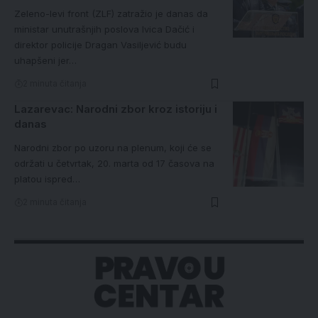
Zeleno-levi front (ZLF) zatražio je danas da
ministar unutrašnjih poslova Ivica Dačić i
direktor policije Dragan Vasiljević budu
uhapšeni jer…
2 minuta čitanja
Lazarevac: Narodni zbor kroz istoriju i
danas
Narodni zbor po uzoru na plenum, koji će se
održati u četvrtak, 20. marta od 17 časova na
platou ispred…
2 minuta čitanja