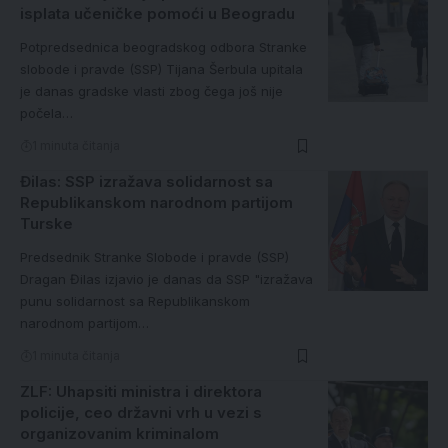
isplata učeničke pomoći u Beogradu
Potpredsednica beogradskog odbora Stranke
slobode i pravde (SSP) Tijana Šerbula upitala
je danas gradske vlasti zbog čega još nije
počela…
1 minuta čitanja
Đilas: SSP izražava solidarnost sa
Republikanskom narodnom partijom
Turske
Predsednik Stranke Slobode i pravde (SSP)
Dragan Đilas izjavio je danas da SSP "izražava
punu solidarnost sa Republikanskom
narodnom partijom…
1 minuta čitanja
ZLF: Uhapsiti ministra i direktora
policije, ceo državni vrh u vezi s
organizovanim kriminalom