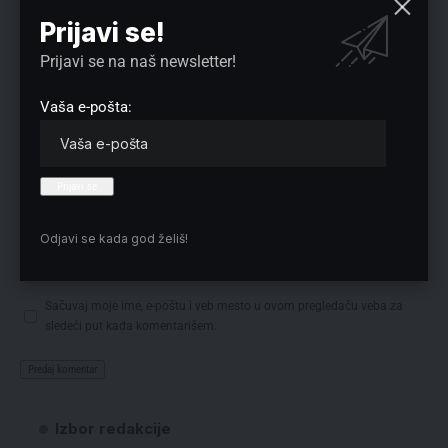
Prijavi se!
Prijavi se na naš newsletter!
Vaša e-pošta:
Odjavi se kada god želiš!
Sačuvaj moje ime, e-poštu i veb mesto u ovom pregledaču veba za
sledeći put kada komentarišem.
Izbor redakcije