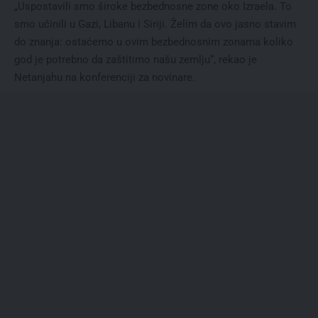
„Uspostavili smo široke bezbednosne zone oko Izraela. To
smo učinili u Gazi, Libanu i Siriji. Želim da ovo jasno stavim
do znanja: ostaćemo u ovim bezbednosnim zonama koliko
god je potrebno da zaštitimo našu zemlju“, rekao je
Netanjahu na konferenciji za novinare.