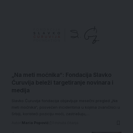
„Na meti moćnika“: Fondacija Slavko
Ćuruvija beleži targetiranje novinara i
medija
Slavko Ćuruvija fondacija objavljuje mesečni pregled „Na
meti moćnika“, posvećen incidentima u kojima zvaničnici u
Srbiji, koristeći poziciju moći, zastrašuju,…
Autor:
Maria Popović
1 minuta čitanja