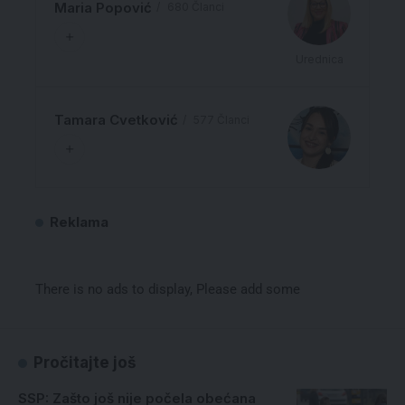
Maria Popović
680 Članci
Urednica
Tamara Cvetković
577 Članci
Reklama
There is no ads to display, Please add some
Pročitajte još
SSP: Zašto još nije počela obećana