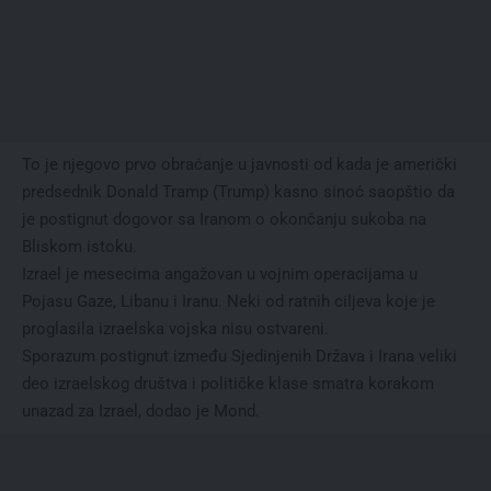
To je njegovo prvo obraćanje u javnosti od kada je američki
predsednik Donald Tramp (Trump) kasno sinoć saopštio da
je postignut dogovor sa Iranom o okončanju sukoba na
Bliskom istoku.
Izrael je mesecima angažovan u vojnim operacijama u
Pojasu Gaze, Libanu i Iranu. Neki od ratnih ciljeva koje je
proglasila izraelska vojska nisu ostvareni.
Sporazum postignut između Sjedinjenih Država i Irana veliki
deo izraelskog društva i političke klase smatra korakom
unazad za Izrael, dodao je Mond.