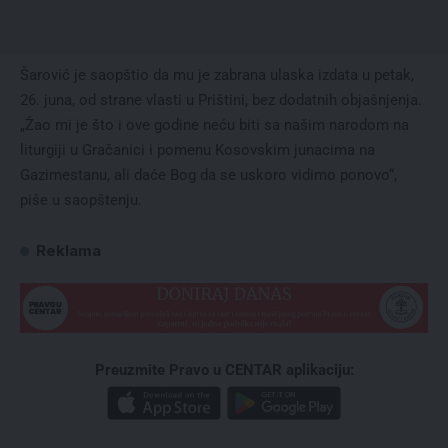
Šarović je saopštio da mu je zabrana ulaska izdata u petak,
26. juna, od strane vlasti u Prištini, bez dodatnih objašnjenja.
„Žao mi je što i ove godine neću biti sa našim narodom na
liturgiji u Gračanici i pomenu Kosovskim junacima na
Gazimestanu, ali daće Bog da se uskoro vidimo ponovo“,
piše u saopštenju.
Reklama
Preuzmite Pravo u CENTAR aplikaciju: