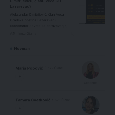
Dimitrijeviću, članu Veća GO
Lazarevac?
Aleksandar Dimitrijević, član Veća
Gradske opštine Lazarevac i
koordinator Saveta za obrazovanje,…
5 minuta čitanja
Novinari
Maria Popović
672 Članci
Urednica
Tamara Cvetković
575 Članci