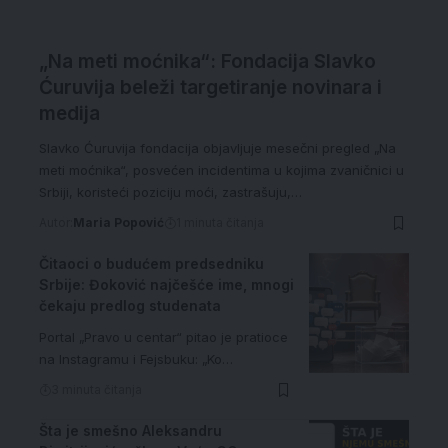
„Na meti moćnika“: Fondacija Slavko
Ćuruvija beleži targetiranje novinara i
medija
Slavko Ćuruvija fondacija objavljuje mesečni pregled „Na
meti moćnika“, posvećen incidentima u kojima zvaničnici u
Srbiji, koristeći poziciju moći, zastrašuju,…
Autor:
Maria Popović
1 minuta čitanja
Čitaoci o budućem predsedniku
Srbije: Đoković najčešće ime, mnogi
čekaju predlog studenata
Portal „Pravo u centar“ pitao je pratioce
na Instagramu i Fejsbuku: „Ko…
3 minuta čitanja
Šta je smešno Aleksandru