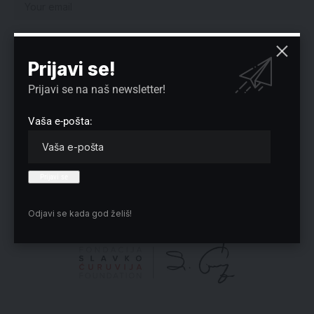
Prijavi se!
Sačuvaj moje ime, e-poštu i veb mesto u ovom pregledaču veba za
Prijavi se na naš newsletter!
sledeći put kada komentarišem.
Vaša e-pošta:
Izbor redakcije
Odjavi se kada god želiš!