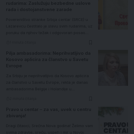
rudarima: Zaslužuju bezbedne uslove
rada i dostojanstvene zarade
Povereništvo stranke Srbija centar (SRCE) u
Lazarevcu čestitalo je slavu svim rudarima, uz
poruku da njihov težak i odgovoran posao…
1 minuta čitanja
Pilja ambasadorima: Neprihvatljivo da
Kosovo aplicira za članstvo u Savetu
Evrope
Za Srbiju je neprihvatljivo da Kosovo aplicira
za članstvo u Savetu Evrope, rekla je danas
ambasadorima Belgije i Holandije u…
2 minuta čitanja
Pravo u centar – za vas, uvek u centru
zbivanja!
Dragi čitaoci, Srećna Nova godina! Želimo vam
svima zdravlje, sreću, uspeh i mir u Novoj