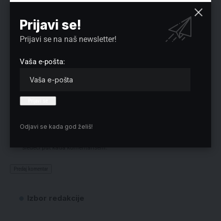
Prijavi se!
Prijavi se na naš newsletter!
Vaša e-pošta:
Odjavi se kada god želiš!
Sačuvaj moje ime, e-poštu i veb mesto u ovom pregledaču veba za
sledeći put kada komentarišem.
Izbor redakcije