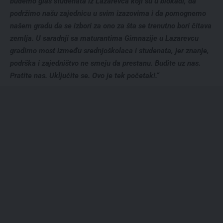
budemo glas studenata iz Lazarevca koji su u blokadi, da
podržimo našu zajednicu u svim izazovima i da pomognemo
našem gradu da se izbori za ono za šta se trenutno bori čitava
zemlja. U saradnji sa maturantima Gimnazije u Lazarevcu
gradimo most između srednjoškolaca i studenata, jer znanje,
podrška i zajedništvo ne smeju da prestanu. Budite uz nas.
Pratite nas. Uključite se. Ovo je tek početak!.“