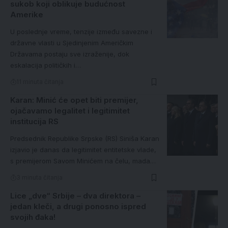
sukob koji oblikuje budućnost
Amerike
U poslednje vreme, tenzije između savezne i
državne vlasti u Sjedinjenim Američkim
Državama postaju sve izraženije, dok
eskalacija političkih i…
11 minuta čitanja
Karan: Minić će opet biti premijer,
ojačavamo legalitet i legitimitet
institucija RS
Predsednik Republike Srpske (RS) Siniša Karan
izjavio je danas da legitimitet entitetske vlade,
s premijerom Savom Minićem na čelu, mada…
3 minuta čitanja
Lice „dve“ Srbije – dva direktora –
jedan kleči, a drugi ponosno ispred
svojih đaka!