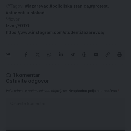
Tagovi:
#lazarevac
#policijska stanica
#protest
#studenti u blokadi
Izvor:
Izvor/FOTO:
https://www.instagram.com/studenti.lazarevca/
1 komentar
Ostavite odgovor
Vaša adresa e-pošte neće biti objavljena.
Neophodna polja su označena
*