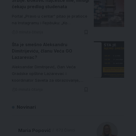
Srbije: Đoković najčešće ime, mnogi
čekaju predlog studenata
Portal „Pravo u centar“ pitao je pratioce
na Instagramu i Fejsbuku: „Ko…
3 minuta čitanja
Šta je smešno Aleksandru
Dimitrijeviću, članu Veća GO
Lazarevac?
Aleksandar Dimitrijević, član Veća
Gradske opštine Lazarevac i
koordinator Saveta za obrazovanje,…
5 minuta čitanja
Novinari
Maria Popović
672 Članci