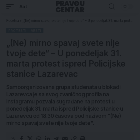
Aa
Početna
»
„(Ne) mirno spavaj svete nije tvoje dete“ – U ponedeljak 31. marta protest ispred Policijske stanice Lazarevac
PROTESTI
VESTI
„(Ne) mirno spavaj svete nije
tvoje dete“ – U ponedeljak 31.
marta protest ispred Policijske
stanice Lazarevac
Samoorganizovana grupa studenata u blokadi
Lazarevca je sa svog zvaničnog profila na
instagramu pozvala sugrađane na protest u
ponedeljak 31. marta ispred Policijske stanice u
Lazarevcu od 18.30 časova pod nazivom "(Ne)
mirno spavaj svete nije tvoje dete".