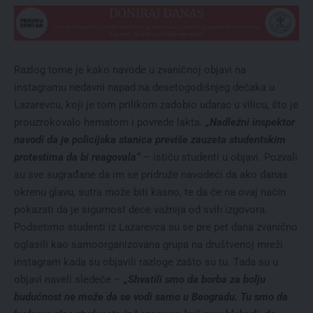
Razlog tome je kako navode u zvaničnoj objavi na
instagramu nedavni napad na desetogodišnjeg dečaka u
Lazarevcu, koji je tom prilikom zadobio udarac u vilicu, što je
prouzrokovalo hematom i povrede lakta.
„Nadležni inspektor
navodi da je policijska stanica previše zauzeta studentskim
protestima da bi reagovala“
– ističu studenti u objavi. Pozvali
su sve sugrađane da im se pridruže navodeći da ako danas
okrenu glavu, sutra može biti kasno, te da će na ovaj način
pokazati da je sigurnost dece važnija od svih izgovora.
Podsetimo studenti iz Lazarevca su se pre pet dana zvanično
oglasili kao samoorganizovana grupa na društvenoj mreži
instagram kada su objavili razloge zašto su tu. Tada su u
objavi naveli sledeće –
„Shvatili smo da borba za bolju
budućnost ne može da se vodi samo u Beogradu. Tu smo da