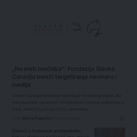
„Na meti moćnika“: Fondacija Slavko
Ćuruvija beleži targetiranje novinara i
medija
Slavko Ćuruvija fondacija objavljuje mesečni pregled „Na
meti moćnika“, posvećen incidentima u kojima zvaničnici u
Srbiji, koristeći poziciju moći, zastrašuju,…
Autor:
Maria Popović
1 minuta čitanja
Čitaoci o budućem predsedniku