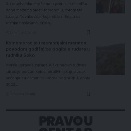
Na društvenim mrežama u proteklih nekoliko
dana možemo videti fotografiju, fotografa
Lazara Novakovića, koja obilazi Srbiju sa
raznim naslovima. Srbija…
2 minuta čitanja
Komemoracije i memorijalni maraton
povodom godišnjice pogibije rudara u
rudniku Soko
Ispred upravne zgrade Aleksinačkih rudnika
jutros je održan komemorativni skup u znak
sećanja na osmoricu rudara poginulih 1. aprila
2022.…
3 minuta čitanja