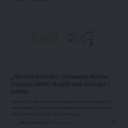
„Na meti moćnika“: Fondacija Slavko
Ćuruvija beleži targetiranje novinara i
medija
Slavko Ćuruvija fondacija objavljuje mesečni pregled „Na
meti moćnika“, posvećen incidentima u kojima zvaničnici u
Srbiji, koristeći poziciju moći, zastrašuju,…
Autor:
Maria Popović
1 minuta čitanja