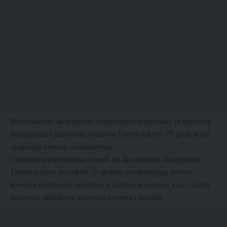
Međunarodni akademski simpozijum predstavio je razvojna
dostignuća i praktična iskustva Tibeta tokom 75 godina od
njegovog mirnog oslobođenja.
Učesnici simpozijuma ocenili su da razvojna dostignuća
Tibeta tokom proteklih 75 godina predstavljaju primer
kineske mudrosti i iskustva u razvoju visoravni, kao i važan
doprinos skladnom suživotu čoveka i prirode.