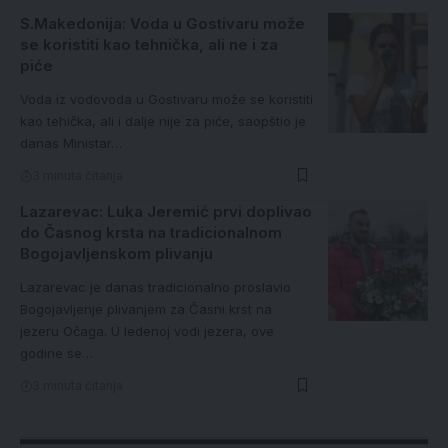
S.Makedonija: Voda u Gostivaru može
se koristiti kao tehnička, ali ne i za
piće
Voda iz vodovoda u Gostivaru može se koristiti
kao tehička, ali i dalje nije za piće, saopštio je
danas Ministar…
3 minuta čitanja
Lazarevac: Luka Jeremić prvi doplivao
do Časnog krsta na tradicionalnom
Bogojavljenskom plivanju
Lazarevac je danas tradicionalno proslavio
Bogojavljenje plivanjem za Časni krst na
jezeru Očaga. U ledenoj vodi jezera, ove
godine se…
3 minuta čitanja