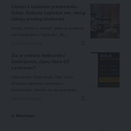
Čitaoci o budućem predsedniku
Srbije: Đoković najčešće ime, mnogi
čekaju predlog studenata
Portal „Pravo u centar“ pitao je pratioce
na Instagramu i Fejsbuku: „Ko…
3 minuta čitanja
Šta je smešno Aleksandru
Dimitrijeviću, članu Veća GO
Lazarevac?
Aleksandar Dimitrijević, član Veća
Gradske opštine Lazarevac i
koordinator Saveta za obrazovanje,…
5 minuta čitanja
Novinari