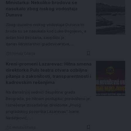
Ministarka: Nekoliko brodova se
nasukalo zbog niskog vodostaja
Dunava
Zbog izuzetno niskog vodostaja Dunava tri
broda su se nasukala kod Luke Bogojevo, a
jedan kod Bezdana, saopštilo je
danas Ministarstvo građevinarstva,…
1 minuta čitanja
Kreni-promeni Lazarevac: Hitna smena
direktorke Puls teatra otvara ozbiljna
pitanja o zakonitosti, transparentnosti i
kadrovskim rešenjima
Na današnjoj sednici Skupštine grada
Beograda, po hitnom postupku, predviđeno je
razrešenje dosadašnje direktorke „Prvog
prigradskog pozorišta Lazarevac“ Ivane
Nedeljković,…
2 minuta čitanja