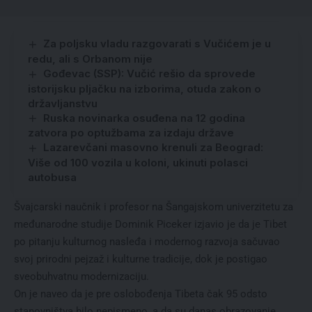
Za poljsku vladu razgovarati s Vučićem je u
redu, ali s Orbanom nije
Gođevac (SSP): Vučić rešio da sprovede
istorijsku pljačku na izborima, otuda zakon o
državljanstvu
Ruska novinarka osuđena na 12 godina
zatvora po optužbama za izdaju države
Lazarevčani masovno krenuli za Beograd:
Više od 100 vozila u koloni, ukinuti polasci
autobusa
Švajcarski naučnik i profesor na Šangajskom univerzitetu za
međunarodne studije Dominik Piceker izjavio je da je Tibet
po pitanju kulturnog nasleđa i modernog razvoja sačuvao
svoj prirodni pejzaž i kulturne tradicije, dok je postigao
sveobuhvatnu modernizaciju.
On je naveo da je pre oslobođenja Tibeta čak 95 odsto
stanovništva bilo nepismeno, a da su danas obrazovanje,