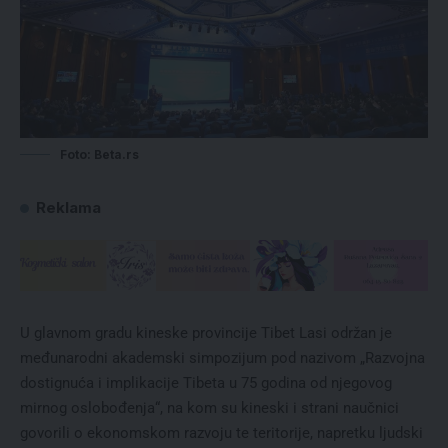
Foto: Beta.rs
Reklama
U glavnom gradu kineske provincije Tibet Lasi održan je
međunarodni akademski simpozijum pod nazivom „Razvojna
dostignuća i implikacije Tibeta u 75 godina od njegovog
mirnog oslobođenja“, na kom su kineski i strani naučnici
govorili o ekonomskom razvoju te teritorije, napretku ljudski