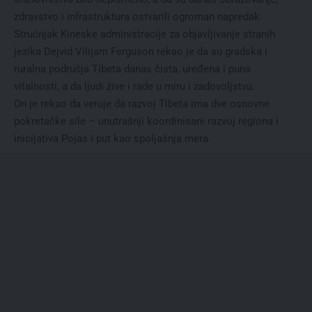
zdravstvo i infrastruktura ostvarili ogroman napredak.
Stručnjak Kineske administracije za objavljivanje stranih
jezika Dejvid Vilijam Ferguson rekao je da su gradska i
ruralna područja Tibeta danas čista, uređena i puna
vitalnosti, a da ljudi žive i rade u miru i zadovoljstvu.
On je rekao da veruje da razvoj Tibeta ima dve osnovne
pokretačke sile – unutrašnji koordinisani razvoj regiona i
inicijativa Pojas i put kao spoljašnja mera.