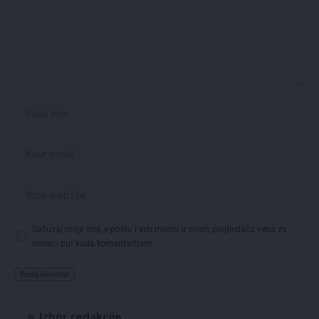
Sačuvaj moje ime, e-poštu i veb mesto u ovom pregledaču veba za
sledeći put kada komentarišem.
Izbor redakcije