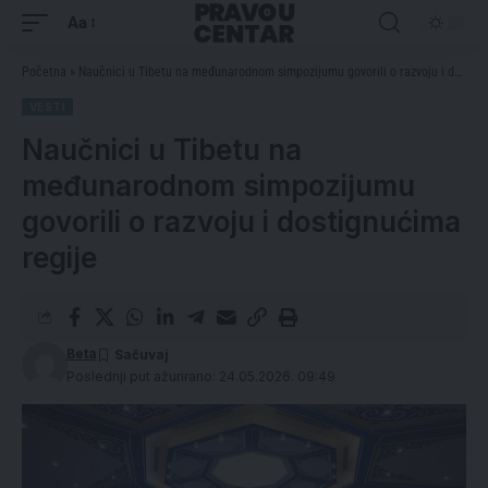
Aa
Početna
»
Naučnici u Tibetu na međunarodnom simpozijumu govorili o razvoju i dostignućima regije
VESTI
Naučnici u Tibetu na
međunarodnom simpozijumu
govorili o razvoju i dostignućima
regije
Beta
Poslednji put ažurirano: 24.05.2026. 09:49