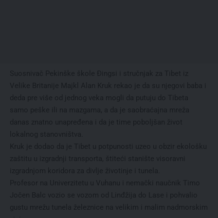
Suosnivač Pekinške škole Đingsi i stručnjak za Tibet iz
Velike Britanije Majkl Alan Kruk rekao je da su njegovi baba i
deda pre više od jednog veka mogli da putuju do Tibeta
samo peške ili na mazgama, a da je saobraćajna mreža
danas znatno unapređena i da je time poboljšan život
lokalnog stanovništva.
Kruk je dodao da je Tibet u potpunosti uzeo u obzir ekološku
zaštitu u izgradnji transporta, štiteći stanište visoravni
izgradnjom koridora za divlje životinje i tunela.
Profesor na Univerzitetu u Vuhanu i nemački naučnik Timo
Jočen Balc vozio se vozom od Linđžija do Lase i pohvalio
gustu mrežu tunela železnice na velikim i malim nadmorskim