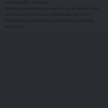
prava, izgradnji i transportu.
Simpozijum je održan juče, a naučnici su, uz deljenje ličnih
iskustava, govorili o razvoju infrastukture Tibeta, kao i
unapređenju opismenjavanja, prenosi Kineska medijska
grupa (CMG).